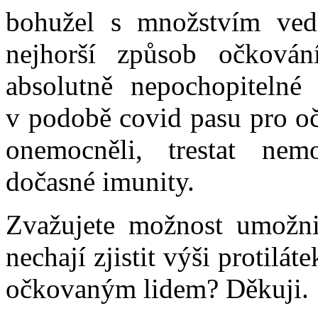
bohužel s množstvím vedl
nejhorší způsob očkován
absolutně nepochopitelné
v podobě covid pasu pro oč
onemocněli, trestat ne
dočasné imunity.
Zvažujete možnost umožnit
nechají zjistit výši protil
očkovaným lidem? Děkuji.