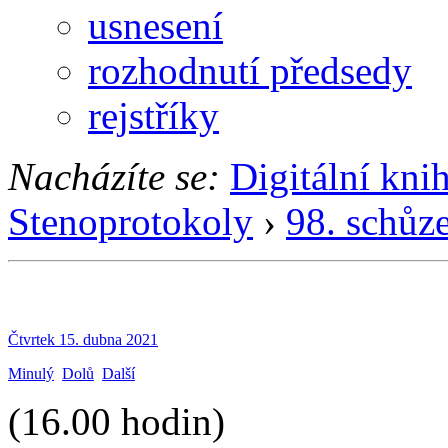
usnesení
rozhodnutí předsedy
rejstříky
Nacházíte se:
Digitální kni
Stenoprotokoly
›
98. schůz
Čtvrtek 15. dubna 2021
Minulý
Dolů
Další
(16.00 hodin)