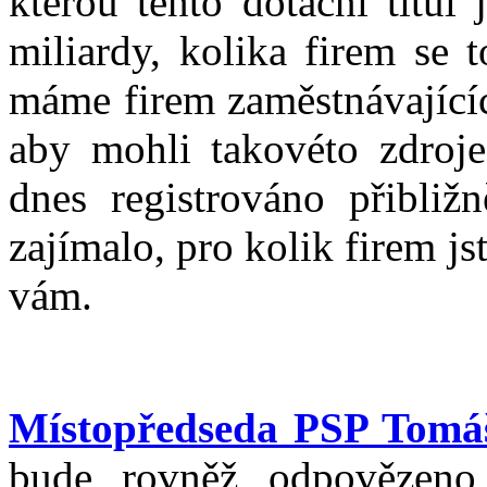
kterou tento dotační titul
miliardy, kolika firem se 
máme firem zaměstnávajícíc
aby mohli takovéto zdroje
dnes registrováno přibli
zajímalo, pro kolik firem js
vám.
Místopředseda PSP Tomá
bude rovněž odpovězeno