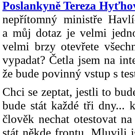
Poslankyně Tereza Hyťho
nepřítomný ministře Havlí
a můj dotaz je velmi jedn
velmi brzy otevřete všech
vypadat? Četla jsem na int
že bude povinný vstup s tes
Chci se zeptat, jestli to bu
bude stát každé tři dny...
člověk nechat otestovat na
stát někde frontu. Mluvili