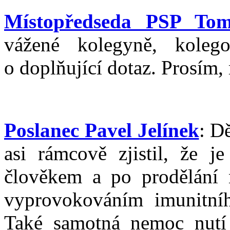
Místopředseda PSP Tom
vážené kolegyně, kole
o doplňující dotaz. Prosím,
Poslanec Pavel Jelínek
: D
asi rámcově zjistil, že j
člověkem a po prodělání 
vyprovokováním imunitníh
Také samotná nemoc nutí o