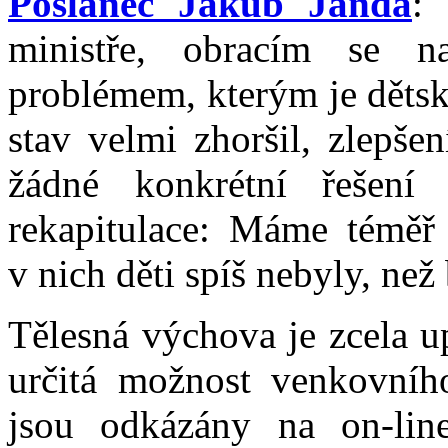
Poslanec Jakub Janda
:
ministře, obracím se
problémem, kterým je dětsk
stav velmi zhoršil, zlepše
žádné konkrétní řešení
rekapitulace: Máme téměř 
v nich děti spíš nebyly, než
Tělesná výchova je zcela u
určitá možnost venkovního
jsou odkázány na on-lin