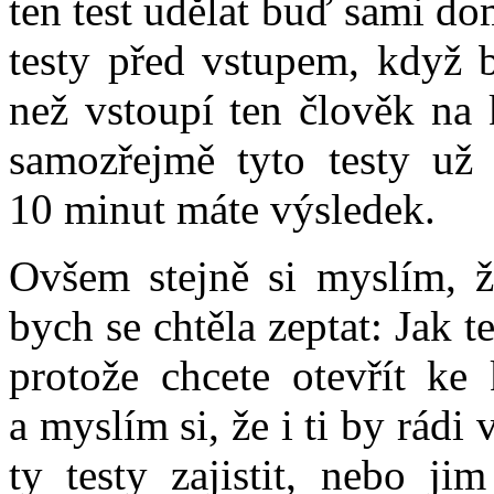
ten test udělat buď sami d
testy před vstupem, když b
než vstoupí ten člověk na k
samozřejmě tyto testy už
10 minut máte výsledek.
Ovšem stejně si myslím, 
bych se chtěla zeptat: Jak t
protože chcete otevřít ke 
a myslím si, že i ti by rádi 
ty testy zajistit, nebo ji