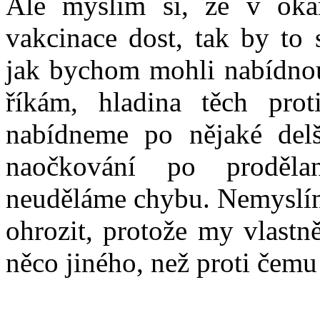
Ale myslím si, že v ok
vakcinace dost, tak by to 
jak bychom mohli nabídnou
říkám, hladina těch proti
nabídneme po nějaké delš
naočkování po proděla
neuděláme chybu. Nemyslím 
ohrozit, protože my vlastn
něco jiného, než proti čemu