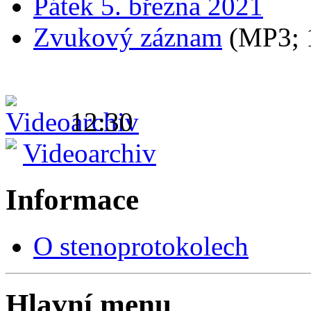
Pátek 5. března 2021
Zvukový záznam
(MP3;
12:30
Videoarchiv
Informace
O stenoprotokolech
Hlavní menu