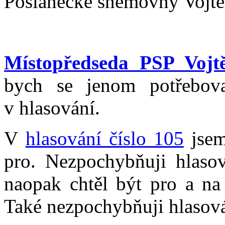
Poslanecké sněmovny Vojtěc
Místopředseda PSP Vojt
bych se jenom potřebov
v hlasování.
V
hlasování číslo 105
jsem
pro. Nezpochybňuji hlasov
naopak chtěl být pro a na 
Také nezpochybňuji hlasová