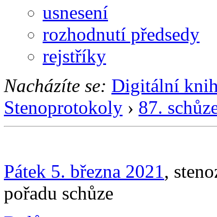
usnesení
rozhodnutí předsedy
rejstříky
Nacházíte se:
Digitální kni
Stenoprotokoly
›
87. schůz
Pátek 5. března 2021
, sten
pořadu schůze