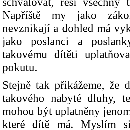
schvalovat, řeší všechny t
Napříště my jako záko
nevznikají a dohled má vyk
jako poslanci a poslank
takovému dítěti uplatňov
pokutu.
Stejně tak přikážeme, že d
takového nabyté dluhy, ted
mohou být uplatněny jenom 
které dítě má. Myslím s