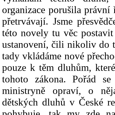
organizace porušila právní
přetrvávají. Jsme přesvěd
této novely tu věc postavi
ustanovení, čili nikoliv do
tady vkládáme nové přechod
pouze k těm dluhům, které
tohoto zákona. Pořád s
ministryně opraví, o ně
dětských dluhů v České rep
pohybuje, tak my zde na