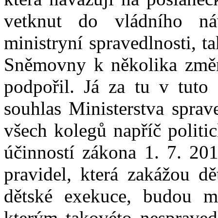
vetknut do vládního n
ministryní spravedlnosti, 
Sněmovny k několika změn
podpořil. Já za tu v tuto 
souhlas Ministerstva sprav
všech kolegů napříč politi
účinností zákona 1. 7. 201
pravidel, která zakážou d
dětské exekuce, budou mo
kterým takovéto nespraved