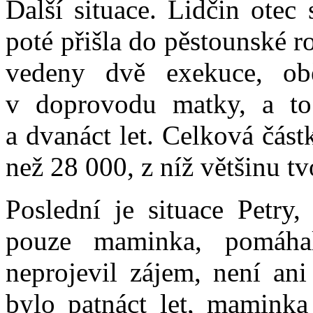
Další situace. Lidčin otec
poté přišla do pěstounské ro
vedeny dvě exekuce, ob
v doprovodu matky, a t
a dvanáct let. Celková čás
než 28 000, z níž většinu tv
Poslední je situace Petry,
pouze maminka, pomáha
neprojevil zájem, není ani
bylo patnáct let, mamink