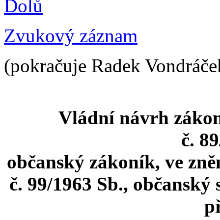
Dolů
Zvukový záznam
(pokračuje Radek Vondráče
Vládní návrh zákon
č. 8
občanský zákoník, ve zněn
č. 99/1963 Sb., občanský 
p