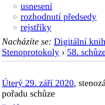
usnesení
rozhodnutí předsedy
rejstříky
Nacházíte se:
Digitální kni
Stenoprotokoly
›
58. schůz
Úterý 29. září 2020
, stenoz
pořadu schůze