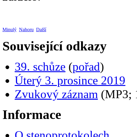
Minulý
Nahoru
Další
Související odkazy
39. schůze
(
pořad
)
Úterý 3. prosince 2019
Zvukový záznam
(MP3;
Informace
O stenoprotokolech