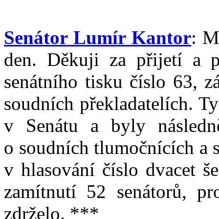
Senátor Lumír Kantor
: M
den. Děkuji za přijetí a 
senátního tisku číslo 63, 
soudních překladatelích. T
v Senátu a byly následn
o soudních tlumočnících a 
v hlasování číslo dvacet š
zamítnutí 52 senátorů, pr
zdrželo. ***