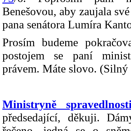
Benešovou, aby zaujala své
pana senátora Lumíra Kanto
Prosím budeme pokračova
postojem se paní minist
právem. Máte slovo. (Silný 
Ministryně spravedlno
předsedající, děkuji. Dá
řečeno, jedná se o sněm