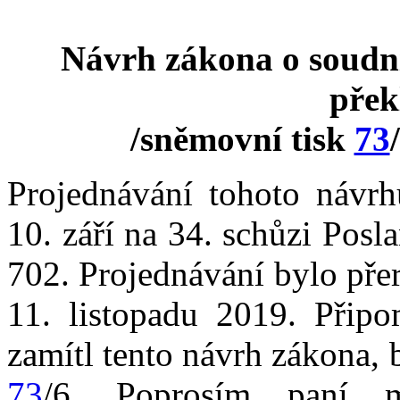
Návrh zákona o soudní
přek
/sněmovní tisk
73
Projednávání tohoto návrh
10. září na 34. schůzi Pos
702. Projednávání bylo pře
11. listopadu 2019. Připo
zamítl tento návrh zákona,
73
/6. Poprosím paní mi