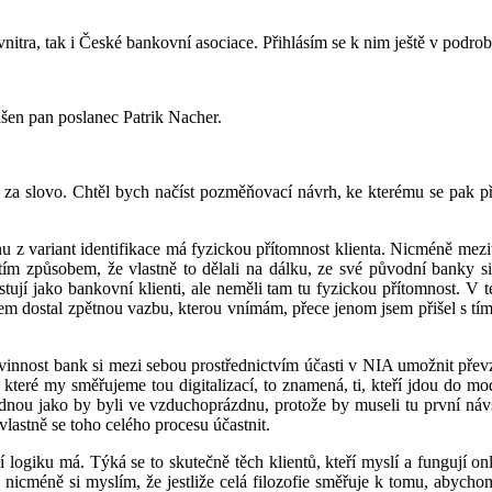
nitra, tak i České bankovní asociace. Přihlásím se k nim ještě v podro
lášen pan poslanec Patrik Nacher.
za slovo. Chtěl bych načíst pozměňovací návrh, ke kterému se pak při
dnu z variant identifikace má fyzickou přítomnost klienta. Nicméně mezi
i tím způsobem, že vlastně to dělali na dálku, ze své původní banky s
xistují jako bankovní klienti, ale neměli tam tu fyzickou přítomnost. V 
jsem dostal zpětnou vazbu, kterou vnímám, přece jenom jsem přišel s t
povinnost bank si mezi sebou prostřednictvím účasti v NIA umožnit převz
 na které my směřujeme tou digitalizací, to znamená, ti, kteří jdou do m
ajednou jako by byli ve vzduchoprázdnu, protože by museli tu první ná
vlastně se toho celého procesu účastnit.
í logiku má. Týká se to skutečně těch klientů, kteří myslí a fungují o
 nicméně si myslím, že jestliže celá filozofie směřuje k tomu, abycho