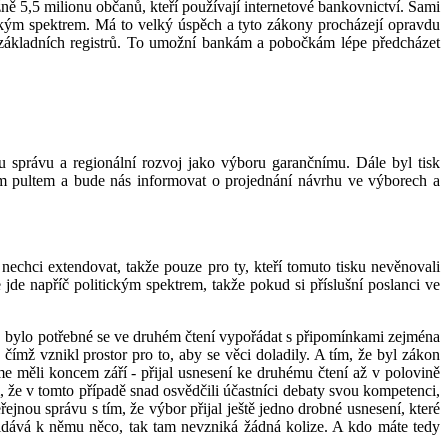
ě 5,5 milionu občanů, kteří používají internetové bankovnictví. Sami
itickým spektrem. Má to velký úspěch a tyto zákony procházejí opravdu
 základních registrů. To umožní bankám a pobočkám lépe předcházet
u správu a regionální rozvoj jako výboru garančnímu. Dále byl tisk
ým pultem a bude nás informovat o projednání návrhu ve výborech a
 nechci extendovat, takže pouze pro ty, kteří tomuto tisku nevěnovali
 jde napříč politickým spektrem, takže pokud si příslušní poslanci ve
ní, bylo potřebné se ve druhém čtení vypořádat s připomínkami zejména
čímž vznikl prostor pro to, aby se věci doladily. A tím, že byl zákon
e měli koncem září - přijal usnesení ke druhému čtení až v polovině
lím, že v tomto případě snad osvědčili účastníci debaty svou kompetenci,
nou správu s tím, že výbor přijal ještě jedno drobné usnesení, které
řidává k němu něco, tak tam nevzniká žádná kolize. A kdo máte tedy