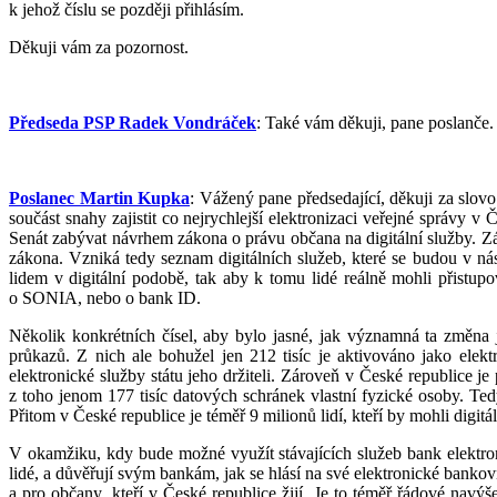
k jehož číslu se později přihlásím.
Děkuji vám za pozornost.
Předseda PSP Radek Vondráček
: Také vám děkuji, pane poslanče.
Poslanec Martin Kupka
: Vážený pane předsedající, děkuji za slovo
součást snahy zajistit co nejrychlejší elektronizaci veřejné správy
Senát zabývat návrhem zákona o právu občana na digitální služby. Záro
zákona. Vzniká tedy seznam digitálních služeb, které se budou v nás
lidem v digitální podobě, tak aby k tomu lidé reálně mohli přistup
o SONIA, nebo o bank ID.
Několik konkrétních čísel, aby bylo jasné, jak významná ta změna 
průkazů. Z nich ale bohužel jen 212 tisíc je aktivováno jako ele
elektronické služby státu jeho držiteli. Zároveň v České republice je
z toho jenom 177 tisíc datových schránek vlastní fyzické osoby. Tedy 
Přitom v České republice je téměř 9 milionů lidí, kteří by mohli digitá
V okamžiku, kdy bude možné využít stávajících služeb bank elektroni
lidé, a důvěřují svým bankám, jak se hlásí na své elektronické banko
a pro občany, kteří v České republice žijí. Je to téměř řádové navý