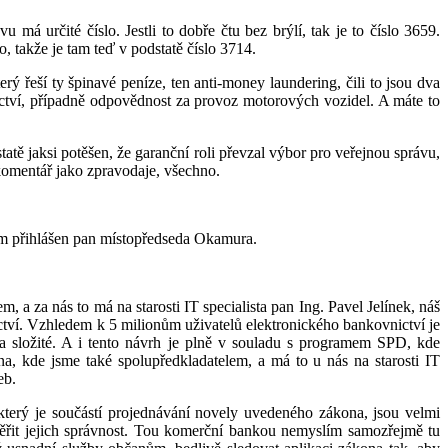
 určité číslo. Jestli to dobře čtu bez brýlí, tak je to číslo 3659.
, takže je tam teď v podstatě číslo 3714.
 řeší ty špinavé peníze, ten anti-money laundering, čili to jsou dva
nictví, případně odpovědnost za provoz motorových vozidel. A máte to
tě jaksi potěšen, že garanční roli převzal výbor pro veřejnou správu,
 komentář jako zpravodaje, všechno.
vem přihlášen pan místopředseda Okamura.
a za nás to má na starosti IT specialista pan Ing. Pavel Jelínek, náš
ictví. Vzhledem k 5 milionům uživatelů elektronického bankovnictví je
na složité. A i tento návrh je plně v souladu s programem SPD, kde
na, kde jsme také spolupředkladatelem, a má to u nás na starosti IT
eb.
který je součástí projednávání novely uvedeného zákona, jsou velmi
ěřit jejich správnost. Tou komerční bankou nemyslím samozřejmě tu