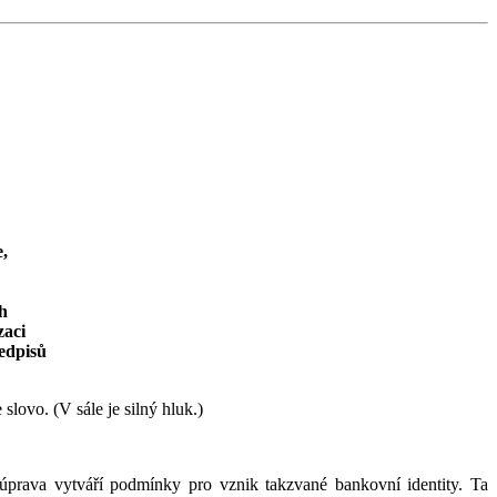
,
ch
zaci
ředpisů
lovo. (V sále je silný hluk.)
úprava vytváří podmínky pro vznik takzvané bankovní identity. Ta