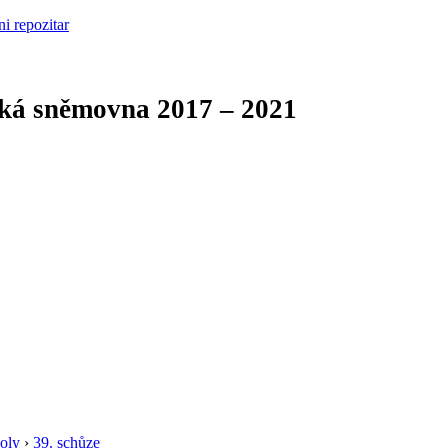
cká sněmovna
2017 – 2021
oly
›
39. schůze