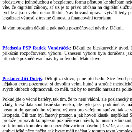
představuje jednoduchou a bezplatnou formu přístupu ke službám neje
víte, že digitální zákony, ať už je to právo občana na digitální slu
rychle a jsou velmi nekonfliktní. Navrhovaná úprava vytváří tedy
legalizaci výnosů z trestné činnosti a financování terorismu.
Já vám prozatím děkuji a pak načtu pozměňovací návrhy. Děkuji.
Předseda PSP Radek Vondráček
: Děkuji za bleskurychlý úvod. 
přikázán rozpočtovému výboru. Usnesení výboru byla doručena ja
případné pozměňovací návrhy odůvodní. Máte slovo.
Poslanec Jiří Dolejš
: Děkuji za slovo, pane předsedo. Sice úvod pan
nějakou extra pozornost, si dovolím velmi hutné a stručné metodické 
svých klubech odpracovali, co měli, tak by to nemělo narazit na politi
Pokud jde o věcné bariéry, tak tím, že to není vládní, ale poslaneck
vlády, která dala souhlasné stanovisko, ale bylo jaksi podmíněné, má
posunut do garančního výboru, výboru pro veřejnou správu, tak se v
listopadu. Čili tam byl časový prostor, a jak hovoří klasik, například 
protože připravili komplexní pozměňovací návrh, to musím zdůraznit,
se k tomuto komplexnímu pozměňovacímu návrhu již váže, ale protož
ambici ještě něco načíst, tak byste měli načítat k tomuto textu komp