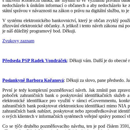
s názvem Komerční banka, ale myslím to ve významu privátní banka
nedocházelo k únikům informací o občanech a aby nedocházelo ke z
státní správou v návaznosti na zákon o právu na digitální službu, to j
V systému elektronického bankovnictví, který je občan zvyklý použív
zřizování elektronické občanky. A jelikož i tento návrh zákona má po
je náš důležitý programový bod. Děkuji.
Zvukovy zaznam
Předseda PSP Radek Vondráček
: Děkuji vám. Další je do obecné
Poslankyně Barbora Kořanová
: Děkuji za slovo, pane předsedo. 
První je tedy komplexní pozměňovací návrh. Jak zmínil pan zpravo
poboček zahraničních bank o poskytování identifikačních služeb 
elektronické identifikace pro využití v rámci eGovernmentu, ko
zahraničních bank poskytovat elektronickou identifikaci mimo NIA pr
zahraničních bank nabízet, poskytovat nebo zprostředkovávat ident
o svých klientech v informačních systémech veřejné správy pomocí 
Co se týče druhého pozměňovacího návrhu, ten je pod číslem 3591, 