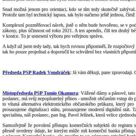
Snad možná jenom pro orientaci, kdo se tím tedy skutečně zabýval. 
Protože tam byl technický lapsus, tak bylo načteno ještě jednou, čímž
Komplexní pozměňovací návrh, jistě o něm bude hovořeno, se v podsta
zákony, plus účinnost od roku 2021. A ten apendix, čili ten druhý b
v kostce. To je usnesení výboru pro veřejnou správu.
A když už jsem tedy tady, tak bych rovnou připomněl, že rozpočtový v
tak ho pouze projednal a doporučil ke schválení bez vlastních připom
Předseda PSP Radek Vondráček
: Já vám děkuji, pane zpravodaji.
Místopředseda PSP Tomio Okamura
: Vážené dámy a pánové, tato 
poslanec, má svůj nepopíratelný přínos - umožnit občanům vstup do po
to vítaná alternativa elektronického občanského průkazu, který pr
prosazujeme digitalizaci státu, prosazujeme moderní digitální stát
specialista, náš poslanec, pan Ing. Pavel Jelínek, která velice zjednodu
Samozřejmě že povolení přístupu komerčních subjektů do registru s
přesně uvedeny údaje, ke kterým může mít komerční banka přístup.