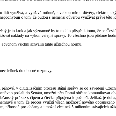
ionu lidí využívá, a využívá rutinně, s velkou mírou důvěry, elektronic
k nepochybuji o tom, že budou s nemenší důvěrou využívat právě této ide
žitečný je to krok a jak významně by to mohlo přispět k tomu, že se Čes
snižovat náklady na výkon veřejné správy. To všechno jsou přidané ho
o, abychom všichni schválili tuhle užitečnou normu.
anec Jelínek do obecné rozpravy.
 a pánové, v digitalizačním procesu státní správy se od zavedení Cz
nedávno poslali do Senátu, umožní přes Portál občana komunikovat občan
 občanský průkaz s čipem a čtečka připojená k počítači. Jelikož je d
nemluvě o tom, že proces využití všech možností nového občanského 
em, přínosná pro občany a umožní více než 5 milionům stávajících uživa