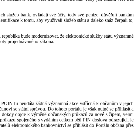
kých služeb bank, ovládají své účty, tedy své peníze, důvěřují bankám
ntifikace k tomu, aby využívali služeb státu a daleko snáz čerpali to,
ká republika bude modernizovat, že elektronické služby státu významně
dnoty projednávaného zákona.
ech POINTu neudála žádná významná akce vstřícná k občanům v jejich
ovi se státní správou. Do tohoto portálu je však nutné se přihlásit a
oba, dokdy dojde k výměně občanských průkazů za nové s čipem, velmi
průkazu spojeného s vydáním celkem pěti PIN doslova odrazující, je
telů elektronického bankovnictví se přihlásit do Portálu občana přes