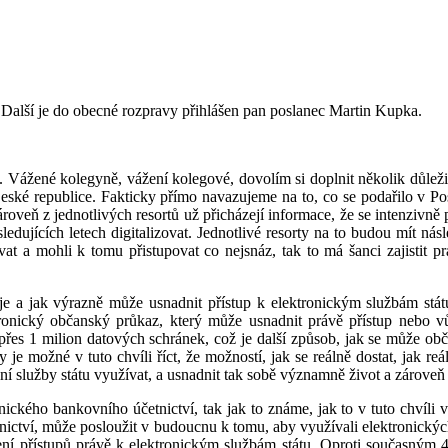
 Další je do obecné rozpravy přihlášen pan poslanec Martin Kupka.
. Vážené kolegyně, vážení kolegové, dovolím si doplnit několik důležit
 v České republice. Fakticky přímo navazujeme na to, co se podařilo v 
veň z jednotlivých resortů už přicházejí informace, že se intenzivně pr
ledujících letech digitalizovat. Jednotlivé resorty na to budou mít ná
ovat a mohli k tomu přistupovat co nejsnáz, tak to má šanci zajistit
je a jak výrazně může usnadnit přístup k elektronickým službám stá
ktronický občanský průkaz, který může usnadnit právě přístup nebo v
 přes 1 milion datových schránek, což je další způsob, jak se může obča
je možné v tuto chvíli říct, že možností, jak se reálně dostat, jak re
lní služby státu využívat, a usnadnit tak sobě významně život a zároveň 
ckého bankovního účetnictví, tak jak to známe, jak to v tuto chvíli vy
vnictví, může posloužit v budoucnu k tomu, aby využívali elektronický
šení přístupů právě k elektronickým službám státu. Oproti současným 4