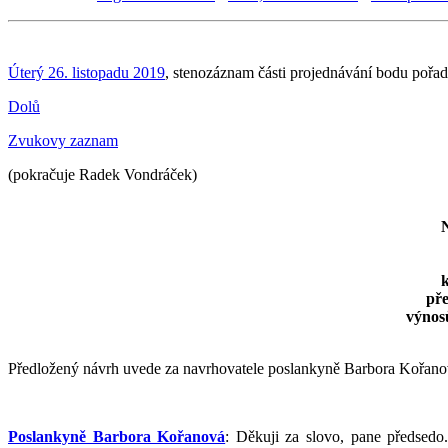
Úterý 26. listopadu 2019
, stenozáznam části projednávání bodu pořa
Dolů
Zvukovy zaznam
(pokračuje Radek Vondráček)
k
pře
výnosů
Předložený návrh uvede za navrhovatele poslankyně Barbora Kořanová, 
Poslankyně Barbora Kořanová
: Děkuji za slovo, pane předsedo