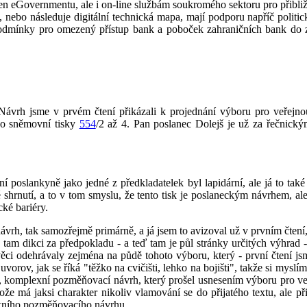
n eGovernmentu, ale i on-line službám soukromého sektoru pro přibližn
žbu, nebo následuje digitální technická mapa, mají podporu napříč pol
 podmínky pro omezený přístup bank a poboček zahraničních bank do
Návrh jsme v prvém čtení přikázali k projednání výboru pro veřejno
ko sněmovní tisky
554
/2 až 4. Pan poslanec Dolejš je už za řečnick
í poslankyně jako jedné z předkladatelek byl lapidární, ale já to také
shrnutí, a to v tom smyslu, že tento tisk je poslaneckým návrhem, ale
cké bariéry.
ý návrh, tak samozřejmě primárně, a já jsem to avizoval už v prvním čte
 tam dikci za předpokladu - a teď tam je půl stránky určitých výhrad - 
ěci odehrávaly zejména na půdě tohoto výboru, který - první čtení jsm
Suvorov, jak se říká "těžko na cvičišti, lehko na bojišti", takže si mys
 komplexní pozměňovací návrh, který prošel usnesením výboru pro veřej
e má jaksi charakter nikoliv vlamování se do přijatého textu, ale p
lexního pozměňovacího návrhu.