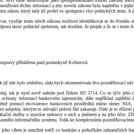
. SPD bude samozřejmě jako spolupředkladatel tohoto zákona, který 
neužívání těchto informací a aby novela zákona byla naplněna v její
e ten zákon, který tady již prošel ve spolupráci více politických stran.
at, využije tento návrh zákona možnost identifikovat se do Portálu o
dporu skrze politické spektrum, tak doufám, že projde a že se i touto 
 rozpravy přihlášena paní poslankyně Kořanová.
Jak již zde bylo zmíněno, ráda bych okomentovala dva pozměňovací náv
daj, tak je nyní nově nahrán pod číslem SD 3714. Co se týče jeho ob
a ochrany informací bankovním tajemstvím, dále například zajištění
nkrétně pomocí ekvivalence bankovních prostředků mimo rámec NIA
o subjekty, kterým to stávající právní řád zakazuje. Dále je to zříze
ifikační služby a uzavírat smlouvy o nich a jménem a na jeho účet. Z
vlastního informačního systému. Tolik ke komplexnímu pozměňovacímu
jeho cílem je umožnit totéž co bankám a pobočkám zahraničních bank