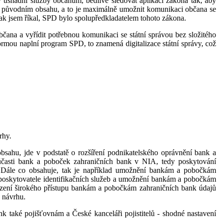
usnadní služby občanům, bedlivě sledovat aplikaci zákona tak, aby
m původním obsahu, a to je maximálně umožnit komunikaci občana se
 A jak jsem říkal, SPD bylo spolupředkladatelem tohoto zákona.
bčana a vyřídit potřebnou komunikaci se státní správou bez složitého
formou naplní program SPD, to znamená digitalizace státní správy, což
rhy.
sahu, jde v podstatě o rozšíření podnikatelského oprávnění bank a
 účasti bank a poboček zahraničních bank v NIA, tedy poskytování
. Dále co obsahuje, tak je například umožnění bankám a pobočkám
ní poskytovatele identifikačních služeb a umožnění bankám a pobočkám
řízení širokého přístupu bankám a pobočkám zahraničních bank údajů
 návrhu.
 také pojišťovnám a České kanceláři pojistitelů - shodné nastavení