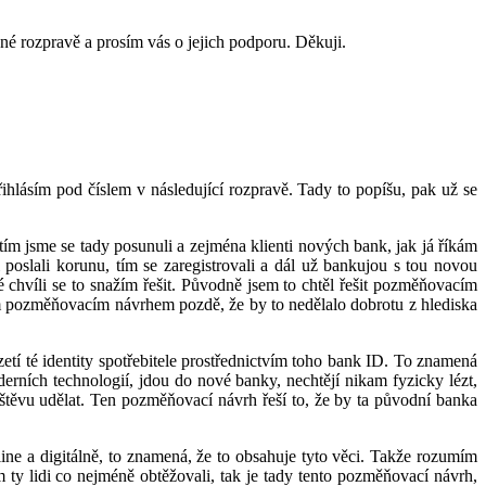
bné rozpravě a prosím vás o jejich podporu. Děkuji.
hlásím pod číslem v následující rozpravě. Tady to popíšu, pak už se
tím jsme se tady posunuli a zejména klienti nových bank, jak já říkám
i poslali korunu, tím se zaregistrovali a dál už bankujou s tou novou
té chvíli se to snažím řešit. Původně jsem to chtěl řešit pozměňovacím
ím pozměňovacím návrhem pozdě, že by to nedělalo dobrotu z hlediska
etí té identity spotřebitele prostřednictvím toho bank ID. To znamená
oderních technologií, jdou do nové banky, nechtějí nikam fyzicky lézt,
vštěvu udělat. Ten pozměňovací návrh řeší to, že by ta původní banka
nline a digitálně, to znamená, že to obsahuje tyto věci. Takže rozumím
m ty lidi co nejméně obtěžovali, tak je tady tento pozměňovací návrh,