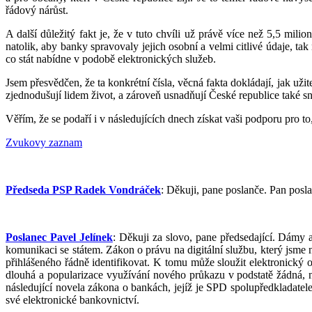
řádový nárůst.
A další důležitý fakt je, že v tuto chvíli už právě více než 5,5 mil
natolik, aby banky spravovaly jejich osobní a velmi citlivé údaje, ta
co stát nabídne v podobě elektronických služeb.
Jsem přesvědčen, že ta konkrétní čísla, věcná fakta dokládají, jak u
zjednodušují lidem život, a zároveň usnadňují České republice také 
Věřím, že se podaří i v následujících dnech získat vaši podporu pro t
Zvukovy zaznam
Předseda PSP Radek Vondráček
: Děkuji, pane poslanče. Pan posl
Poslanec Pavel Jelínek
: Děkuji za slovo, pane předsedající. Dámy
komunikaci se státem. Zákon o právu na digitální službu, který jsme 
přihlášeného řádně identifikovat. K tomu může sloužit elektronický
dlouhá a popularizace využívání nového průkazu v podstatě žádná, 
následující novela zákona o bankách, jejíž je SPD spolupředkladatel
své elektronické bankovnictví.