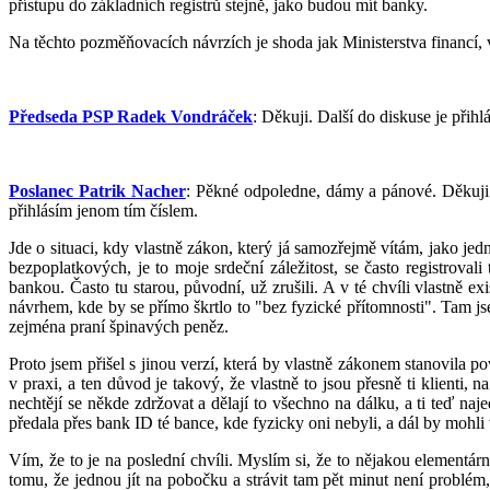
přístupu do základních registrů stejně, jako budou mít banky.
Na těchto pozměňovacích návrzích je shoda jak Ministerstva financí, v
Předseda PSP Radek Vondráček
: Děkuji. Další do diskuse je přih
Poslanec Patrik Nacher
: Pěkné odpoledne, dámy a pánové. Děkuji 
přihlásím jenom tím číslem.
Jde o situaci, kdy vlastně zákon, který já samozřejmě vítám, jako je
bezpoplatkových, je to moje srdeční záležitost, se často registroval
bankou. Často tu starou, původní, už zrušili. A v té chvíli vlastně e
návrhem, kde by se přímo škrtlo to "bez fyzické přítomnosti". Tam 
zejména praní špinavých peněz.
Proto jsem přišel s jinou verzí, která by vlastně zákonem stanovila 
v praxi, a ten důvod je takový, že vlastně to jsou přesně ti klienti,
nechtějí se někde zdržovat a dělají to všechno na dálku, a ti teď n
předala přes bank ID té bance, kde fyzicky oni nebyli, a dál by mohli 
Vím, že to je na poslední chvíli. Myslím si, že to nějakou elementárn
tomu, že jednou jít na pobočku a strávit tam pět minut není problém,