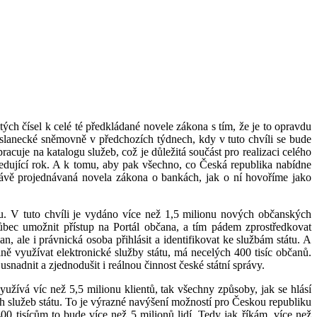
ých čísel k celé té předkládané novele zákona s tím, že je to opravdu
Poslanecké sněmovně v předchozích týdnech, kdy v tuto chvíli se bude
acuje na katalogu služeb, což je důležitá součást pro realizaci celého
sledující rok. A k tomu, aby pak všechno, co Česká republika nabídne
 právě projednávaná novela zákona o bankách, jak o ní hovoříme jako
tu. V tuto chvíli je vydáno více než 1,5 milionu nových občanských
ůbec umožnit přístup na Portál občana, a tím pádem zprostředkovat
n, ale i právnická osoba přihlásit a identifikovat ke službám státu. A
álně využívat elektronické služby státu, má necelých 400 tisíc občanů.
usnadnit a zjednodušit i reálnou činnost české státní správy.
užívá víc než 5,5 milionu klientů, tak všechny způsoby, jak se hlásí
ch služeb státu. To je výrazné navýšení možností pro Českou republiku
00 tisícům to bude více než 5 milionů lidí. Tedy jak říkám, více než