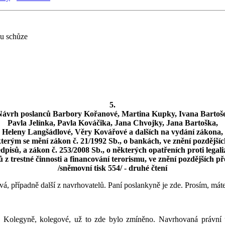
du schůze
5.
Návrh poslanců Barbory Kořanové, Martina Kupky, Ivana Bartoše
Pavla Jelínka, Pavla Kováčika, Jana Chvojky, Jana Bartoška,
Heleny Langšádlové, Věry Kovářové a dalších na vydání zákona,
terým se mění zákon č. 21/1992 Sb., o bankách, ve znění pozdější
dpisů, a zákon č. 253/2008 Sb., o některých opatřeních proti legali
 z trestné činnosti a financování terorismu, ve znění pozdějších p
/sněmovní tisk 554/ - druhé čtení
případně další z navrhovatelů. Paní poslankyně je zde. Prosím, máte s
. Kolegyně, kolegové, už to zde bylo zmíněno. Navrhovaná právní 