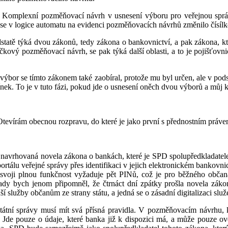
Komplexní pozměňovací návrh v usnesení výboru pro veřejnou správu má
 se v logice automatu na evidenci pozměňovacích návrhů změnilo čísílko
tě týká dvou zákonů, tedy zákona o bankovnictví, a pak zákona, který
éčkový pozměňovací návrh, se pak týká další oblasti, a to je pojišťov
ýbor se tímto zákonem také zaobíral, protože mu byl určen, ale v podsta
ínek. To je v tuto fázi, pokud jde o usnesení oněch dvou výborů a můj
 Otevírám obecnou rozpravu, do které je jako první s přednostním prá
navrhovaná novela zákona o bankách, které je SPD spolupředkladatelem, 
rtálu veřejné správy přes identifikaci v jejich elektronickém bankovn
o svoji plnou funkčnost vyžaduje pět PINů, což je pro běžného obča
. Tady bych jenom připomněl, že čtrnáct dní zpátky prošla novela záko
ší služby občanům ze strany státu, a jedná se o zásadní digitalizaci služ
tátní správy musí mít svá přísná pravidla. V pozměňovacím návrhu, 
 Jde pouze o údaje, které banka již k dispozici má, a může pouze ov