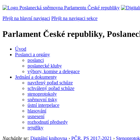
Přejít na hlavní navigaci
Přejít na navigaci sekce
Parlament České republiky, Poslane
Úvod
Poslanci a orgány
poslanci
poslanecké kluby
výbory, komise a delegace
Jednání a dokumenty
navržený pořad schůze
schválený pořad schůze
stenoprotokoly
sněmovní tisky
ústní interpelace
hlasování
usnesení
rozhodnutí předsedy
rejstříky
Nacházíte se:
Digitální knihovna
›
PČR, PS 2017-2021
›
Stenoprotok