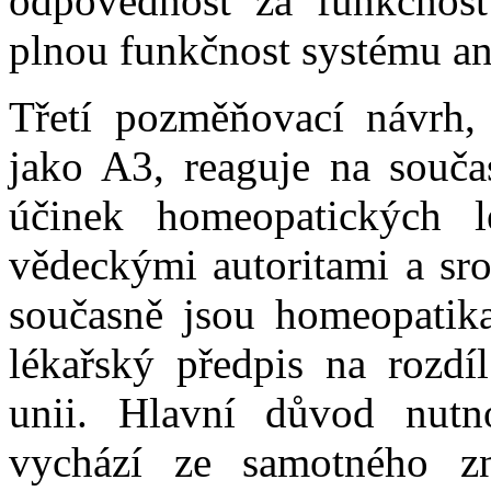
odpovědnost za funkčnost
plnou funkčnost systému ani
Třetí pozměňovací návrh, 
jako A3, reaguje na souča
účinek homeopatických l
vědeckými autoritami a sr
současně jsou homeopatika
lékařský předpis na rozdí
unii. Hlavní důvod nutn
vychází ze samotného zn