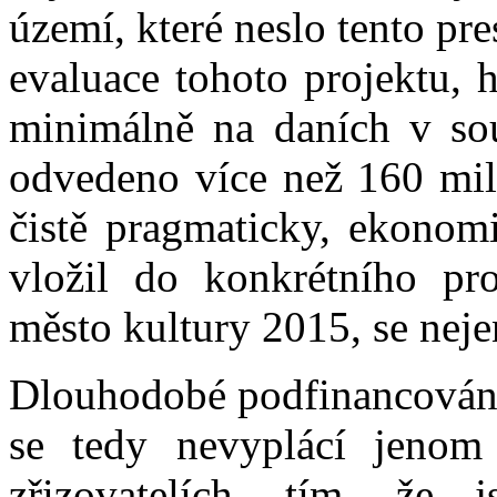
území, které neslo tento pre
evaluace tohoto projektu, h
minimálně na daních v sou
odvedeno více než 160 mil.
čistě pragmaticky, ekonomi
vložil do konkrétního pr
město kultury 2015, se nejen
Dlouhodobé podfinancování 
se tedy nevyplácí jenom
zřizovatelích, tím, že j