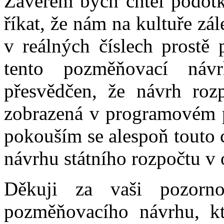
Závěrem bych chtěl podotk
říkat, že nám na kultuře zál
v reálných číslech prostě 
tento pozměňovací ná
přesvědčen, že návrh roz
zobrazená v programovém pr
pokouším se alespoň touto 
návrhu státního rozpočtu v o
Děkuji za vaši pozorn
pozměňovacího návrhu, k