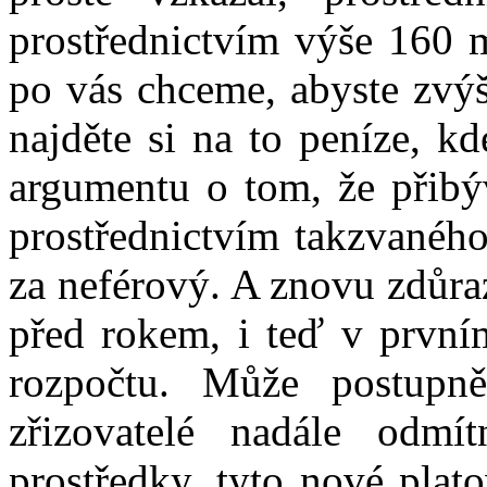
prostřednictvím výše 160 
po vás chceme, abyste zvýš
najděte si na to peníze, k
argumentu o tom, že přibýv
prostřednictvím takzvanéh
za neférový. A znovu zdůraz
před rokem, i teď v první
rozpočtu. Může postupně
zřizovatelé nadále odmí
prostředky, tyto nové plat