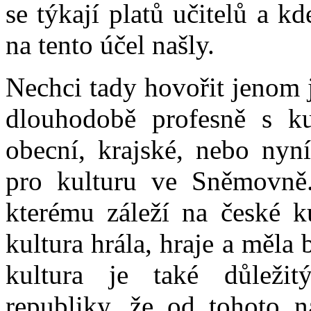
se týkají platů učitelů a k
na tento účel našly.
Nechci tady hovořit jenom j
dlouhodobě profesně s ku
obecní, krajské, nebo nyn
pro kulturu ve Sněmovně.
kterému záleží na české ku
kultura hrála, hraje a měla 
kultura je také důleži
republiky, že od tohoto 