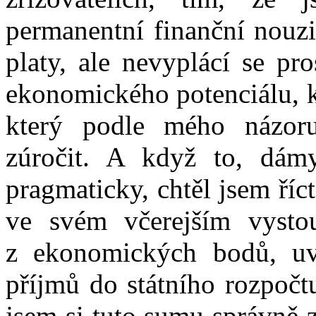
permanentní finanční nouzi
platy, ale nevyplácí se pr
ekonomického potenciálu, kt
který podle mého názor
zúročit. A když to, dám
pragmaticky, chtěl jsem říc
ve svém včerejším vystou
z ekonomických bodů, uv
příjmů do státního rozpočt
jsem si tuto sumu správně z