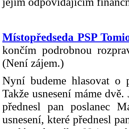
jejím odpovídajícím finan
Místopředseda PSP Tom
končím podrobnou rozprav
(Není zájem.)
Nyní budeme hlasovat o p
Takže usnesení máme dvě. J
přednesl pan poslanec Ma
usnesení, které přednesl pa