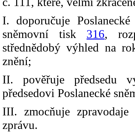
č. 111, které, velmi zkrácen
I. doporučuje Poslanecké
sněmovní tisk
316
, ro
střednědobý výhled na r
znění;
II. pověřuje předsedu v
předsedovi Poslanecké sně
III. zmocňuje zpravodaje
zprávu.