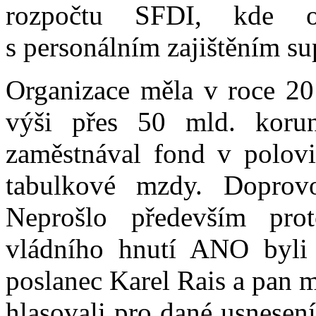
rozpočtu SFDI, kde or
s personálním zajištěním su
Organizace měla v roce 20
výši přes 50 mld. korun
zaměstnával fond v polov
tabulkové mzdy. Doprovo
Neprošlo především pro
vládního hnutí ANO byli 
poslanec Karel Rais a pan 
hlasovali pro dané usnesení