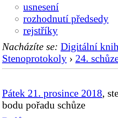
usnesení
rozhodnutí předsedy
rejstříky
Nacházíte se:
Digitální kni
Stenoprotokoly
›
24. schůz
Pátek 21. prosince 2018
, s
bodu pořadu schůze