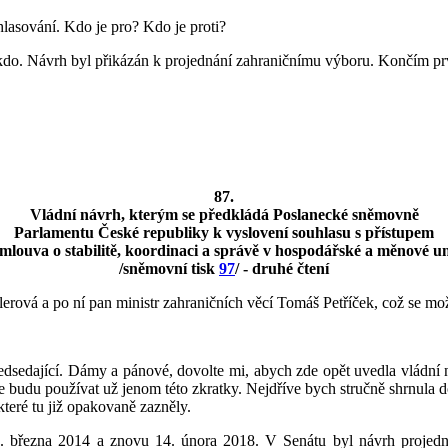
hlasování. Kdo je pro? Kdo je proti?
nikdo. Návrh byl přikázán k projednání zahraničnímu výboru. Končím pr
87.
Vládní návrh, kterým se předkládá Poslanecké sněmovně
Parlamentu České republiky k vyslovení souhlasu s přístupem
mlouva o stabilitě, koordinaci a správě v hospodářské a měnové un
/sněmovní tisk
97
/ - druhé čtení
rová a po ní pan ministr zahraničních věcí Tomáš Petříček, což se možn
dsedající. Dámy a pánové, dovolte mi, abych zde opět uvedla vládní n
le budu používat už jenom této zkratky. Nejdříve bych stručně shrnula 
teré tu již opakovaně zazněly.
4. března 2014 a znovu 14. února 2018. V Senátu byl návrh projedn