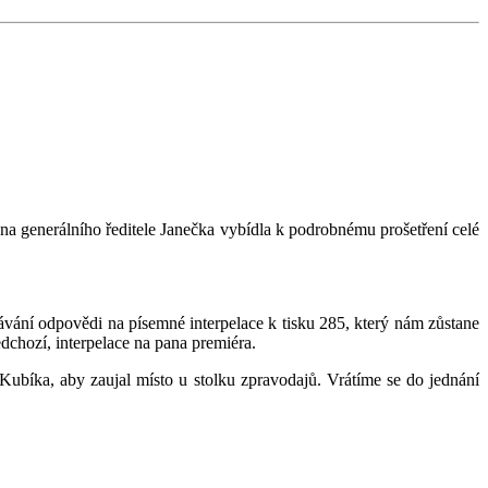
ana generálního ředitele Janečka vybídla k podrobnému prošetření celé
návání odpovědi na písemné interpelace k tisku 285, který nám zůstane
edchozí, interpelace na pana premiéra.
Kubíka, aby zaujal místo u stolku zpravodajů. Vrátíme se do jednání