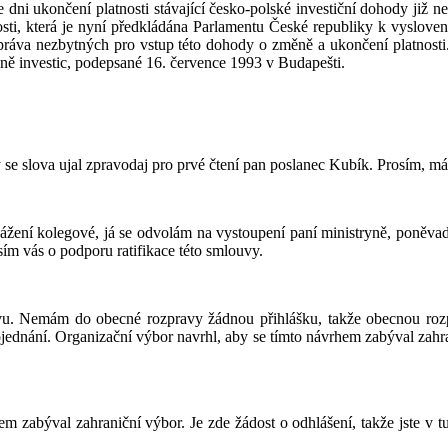
ke dni ukončení platnosti stávající česko-polské investiční dohody již 
, která je nyní předkládána Parlamentu České republiky k vyslovení s
 práva nezbytných pro vstup této dohody o změně a ukončení platnosti
ě investic, podepsané 16. července 1993 v Budapešti.
y se slova ujal zpravodaj pro prvé čtení pan poslanec Kubík. Prosím, má
ážení kolegové, já se odvolám na vystoupení paní ministryně, poněvad
sím vás o podporu ratifikace této smlouvy.
vu. Nemám do obecné rozpravy žádnou přihlášku, takže obecnou roz
ednání. Organizační výbor navrhl, aby se tímto návrhem zabýval zahr
m zabýval zahraniční výbor. Je zde žádost o odhlášení, takže jste v tu