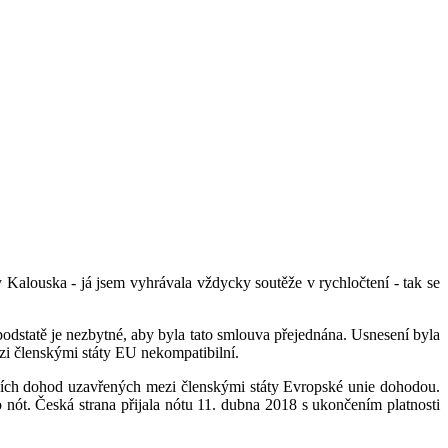
Kalouska - já jsem vyhrávala vždycky soutěže v rychločtení - tak se
dstatě je nezbytné, aby byla tato smlouva přejednána. Usnesení byla
zi členskými státy EU nekompatibilní.
ních dohod uzavřených mezi členskými státy Evropské unie dohodou.
 nót. Česká strana přijala nótu 11. dubna 2018 s ukončením platnosti