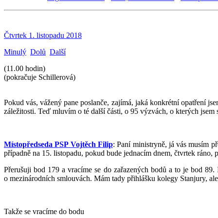
Čtvrtek 1. listopadu 2018
Minulý
Dolů
Další
(11.00 hodin)
(pokračuje Schillerová)
Pokud vás, vážený pane poslanče, zajímá, jaká konkrétní opatření jse
záležitosti. Teď mluvím o té další části, o 95 výzvách, o kterých jsem 
Místopředseda PSP Vojtěch Filip
: Paní ministryně, já vás musím p
případně na 15. listopadu, pokud bude jednacím dnem, čtvrtek ráno, pro
Přerušuji bod 179 a vracíme se do zařazených bodů a to je bod 89. 
o mezinárodních smlouvách. Mám tady přihlášku kolegy Stanjury, ale ta 
Takže se vracíme do bodu