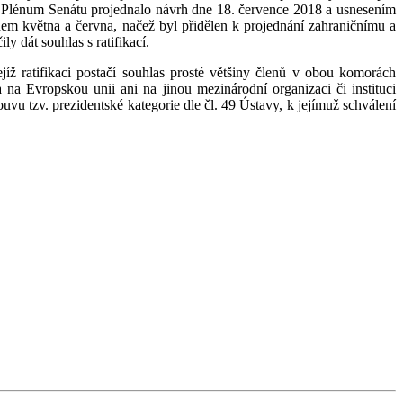
. Plénum Senátu projednalo návrh dne 18. července 2018 a usnesením
m května a června, načež byl přidělen k projednání zahraničnímu a
 dát souhlas s ratifikací.
íž ratifikaci postačí souhlas prosté většiny členů v obou komorách
a Evropskou unii ani na jinou mezinárodní organizaci či instituci
vu tzv. prezidentské kategorie dle čl. 49 Ústavy, k jejímuž schválení