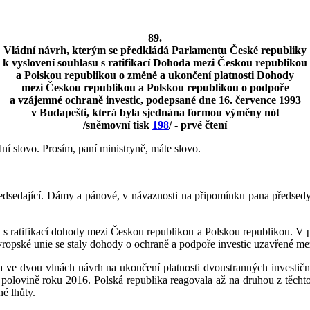
89.
Vládní návrh, kterým se předkládá Parlamentu České republiky
k vyslovení souhlasu s ratifikací Dohoda mezi Českou republikou
a Polskou republikou o změně a ukončení platnosti Dohody
mezi Českou republikou a Polskou republikou o podpoře
a vzájemné ochraně investic, podepsané dne 16. července 1993
v Budapešti, která byla sjednána formou výměny nót
/sněmovní tisk
198
/ - prvé čtení
ní slovo. Prosím, paní ministryně, máte slovo.
edsedající. Dámy a pánové, v návaznosti na připomínku pana předsedy 
s ratifikací dohody mezi Českou republikou a Polskou republikou. V po
Evropské unie se staly dohody o ochraně a podpoře investic uzavřené me
a ve dvou vlnách návrh na ukončení platnosti dvoustranných investič
 polovině roku 2016. Polská republika reagovala až na druhou z těchto
né lhůty.