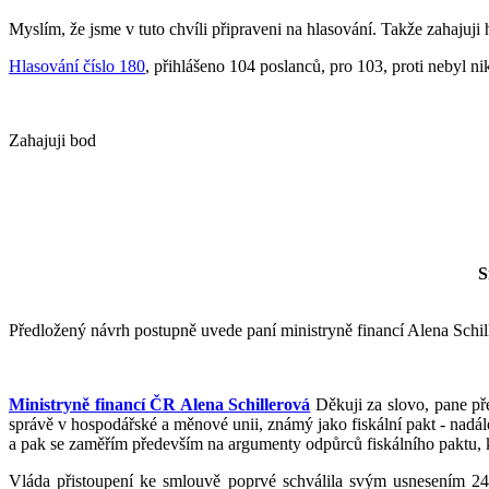
Myslím, že jsme v tuto chvíli připraveni na hlasování. Takže zahajuji 
Hlasování číslo 180
, přihlášeno 104 poslanců, pro 103, proti nebyl 
Zahajuji bod
S
Předložený návrh postupně uvede paní ministryně financí Alena Schille
Ministryně financí ČR Alena Schillerová
Děkuji za slovo, pane pře
správě v hospodářské a měnové unii, známý jako fiskální pakt - nadá
a pak se zaměřím především na argumenty odpůrců fiskálního paktu, k
Vláda přistoupení ke smlouvě poprvé schválila svým usnesením 2