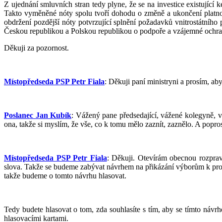
Z ujednání smluvních stran tedy plyne, že se na investice existující 
Takto vyměněné nóty spolu tvoří dohodu o změně a ukončení platnosti
obdržení pozdější nóty potvrzující splnění požadavků vnitrostátního
Českou republikou a Polskou republikou o podpoře a vzájemné ochran
Děkuji za pozornost.
Místopředseda PSP Petr Fiala
: Děkuji paní ministryni a prosím, ab
Poslanec Jan Kubík
: Vážený pane předsedající, vážené kolegyně, v
ona, takže si myslím, že vše, co k tomu mělo zaznít, zaznělo. A popro
Místopředseda PSP Petr Fiala
: Děkuji. Otevírám obecnou rozpra
slova. Takže se budeme zabývat návrhem na přikázání výborům k proj
takže budeme o tomto návrhu hlasovat.
Tedy budete hlasovat o tom, zda souhlasíte s tím, aby se tímto návrhe
hlasovacími kartami.