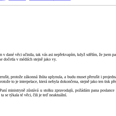
m v dané věci učinila, tak vás asi nepřekvapím, když sdělím, že jsem p
se dočetla v médiích stejně jako vy.
řerušit, protože zákonná lhůta uplynula, a budu muset přerušit i projed
tože to je interpelace, která nebyla dokončena, stejně jako ten tisk př
Paní ministryně zůstává u stolku zpravodajů, požádám pana poslance 
se týkala té věci, čili je teď neaktuální.