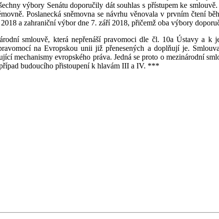
 Všechny výbory Senátu doporučily dát souhlas s přístupem ke smlouvě
němovně. Poslanecká sněmovna se návrhu věnovala v prvním čtení běhe
18 a zahraniční výbor dne 7. září 2018, přičemž oba výbory doporučily
rodní smlouvě, která nepřenáší pravomoci dle čl. 10a Ústavy a k jej
ravomocí na Evropskou unii již přenesených a doplňují je. Smlouva n
gující mechanismy evropského práva. Jedná se proto o mezinárodní smlou
 případ budoucího přistoupení k hlavám III a IV. ***