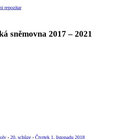
cká sněmovna
2017 – 2021
oly
›
20. schůze
›
Čtvrtek 1. listopadu 2018