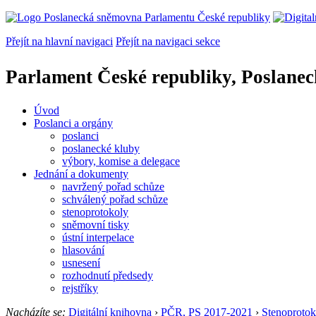
Přejít na hlavní navigaci
Přejít na navigaci sekce
Parlament České republiky, Poslane
Úvod
Poslanci a orgány
poslanci
poslanecké kluby
výbory, komise a delegace
Jednání a dokumenty
navržený pořad schůze
schválený pořad schůze
stenoprotokoly
sněmovní tisky
ústní interpelace
hlasování
usnesení
rozhodnutí předsedy
rejstříky
Nacházíte se:
Digitální knihovna
›
PČR, PS 2017-2021
›
Stenoprotok