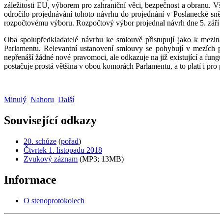
záležitosti EU, výborem pro zahraniční věci, bezpečnost a obranu.
odročilo projednávání tohoto návrhu do projednání v Poslanecké s
rozpočtovému výboru. Rozpočtový výbor projednal návrh dne 5. září 20
Oba spolupředkladatelé návrhu ke smlouvě přistupují jako k meziná
Parlamentu. Relevantní ustanovení smlouvy se pohybují v mezích p
nepřenáší žádné nové pravomoci, ale odkazuje na již existující a fun
postačuje prostá většina v obou komorách Parlamentu, a to platí i pro
Minulý
Nahoru
Další
Související odkazy
20. schůze
(
pořad
)
Čtvrtek 1. listopadu 2018
Zvukový záznam
(MP3; 13MB)
Informace
O stenoprotokolech