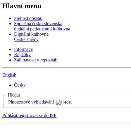
Hlavní menu
Přehled obsahu
Společná česko-slovenská
digitální parlamentní knihovna
Digitální knihovna
České sněmy
Informace
Rejstříky
Zajímavosti v repozitáři
English
Česky
Hledat
Plnotextové vyhledávání
Přihlásit/registrovat se do ISP