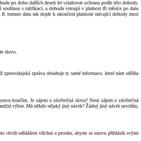
nebude po dobu dalších deseti let vztahovat ochrana podle této dohody.
ouhlasu s ratifikací, a dohoda vstoupí v platnost tři měsíce po datu
. K tomuto datu tak dojde k ukončení platnosti stávající dohody mezi
te slovo.
ž zpravodajská zpráva obsahuje ty samé informace, které nám sdělila
pravu končím. Je zájem o závěrečná slova? Není zájem o závěrečná
aniční výbor. Má někdo nějaký jiný návrh? Žádný jiný návrh nevidím,
to chvíli odhlášeni všichni a prosím, abyste se znovu přihlásili svými