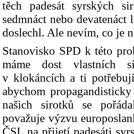
těch padesát syrských si
sedmnáct nebo devatenáct l
doslechl. Ale nevím, co je 
Stanovisko SPD k této prob
máme dost vlastních si
v klokáncích a ti potřebuj
abychom propagandisticky p
našich sirotků se pořád
považuje výzvu europosla
ČSL na přijetí padesáti sy