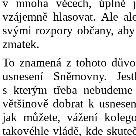
v mnoha věcech, úplně ji
vzájemně hlasovat. Ale al
svými rozpory občany, aby 
zmatek.
To znamená z tohoto důvod
usnesení Sněmovny. Jest
s kterým třeba nebudeme 
většinově dobrat k usnese
jak můžete, vážení kolego
takovéhle vládě, kde skuteč