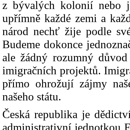
z bývalých kolonií nebo j
upřímně každé zemi a kaž
národ nechť žije podle sv
Budeme dokonce jednoznačn
ale žádný rozumný důvod 
imigračních projektů. Imigr
přímo ohrožují zájmy naš
našeho státu.
Česká republika je dědict
administrativní jednotkou