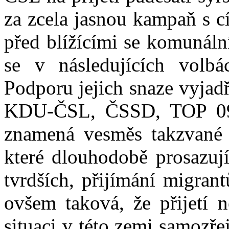
za zcela jasnou kampaň s c
před blížícími se komunáln
se v následujících volb
Podporu jejich snaze vyjadř
KDU-ČSL, ČSSD, TOP 09,
znamená vesměs takzvané v
které dlouhodobě prosazuj
tvrdších, přijímání migran
ovšem taková, že přijetí n
situaci v této zemi samozře