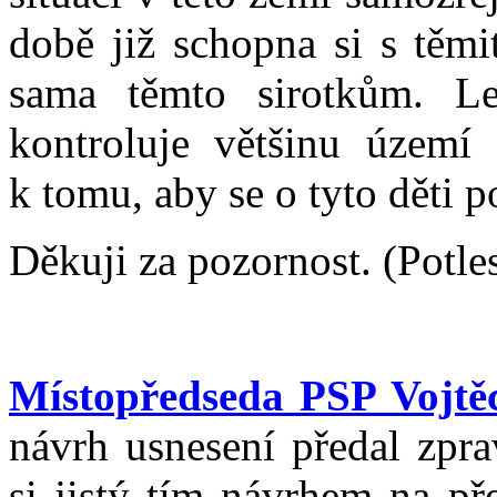
době již schopna si s těm
sama těmto sirotkům. Le
kontroluje většinu území
k tomu, aby se o tyto děti p
Děkuji za pozornost. (Potle
Místopředseda PSP Vojtě
návrh usnesení předal zpra
si jistý tím návrhem na př