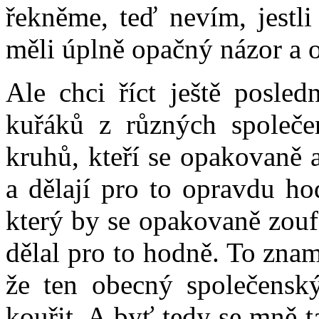
řekněme, teď nevím, jestli
měli úplně opačný názor a 
Ale chci říct ještě posled
kuřáků z různých společen
kruhů, kteří se opakovaně a
a dělají pro to opravdu h
který by se opakovaně zoufa
dělal pro to hodně. To zna
že ten obecný společenský 
kouřit. A byť tedy se mně t