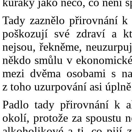
kuřáky jako něco, co není s
Tady zaznělo přirovnání k 
poškozují své zdraví a k
nejsou, řekněme, neuzurpuj
někdo smůlu v ekonomické t
mezi dvěma osobami s nad
z toho uzurpování asi úplně
Padlo tady přirovnání k a
okolí, protože za spoustu
alkoholikové a ti, co pijí