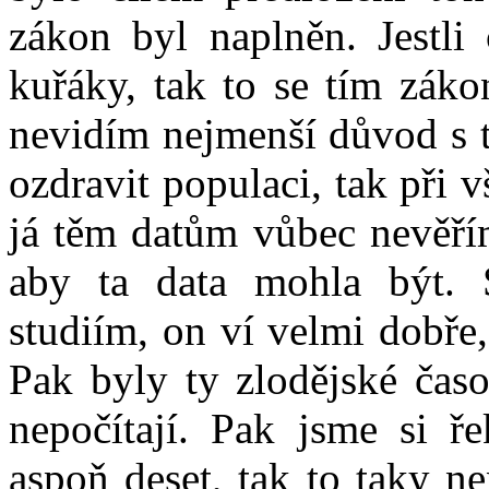
zákon byl naplněn. Jestli 
kuřáky, tak to se tím zák
nevidím nejmenší důvod s tí
ozdravit populaci, tak při 
já těm datům vůbec nevěřím
aby ta data mohla být. 
studiím, on ví velmi dobře,
Pak byly ty zlodějské časo
nepočítají. Pak jsme si ře
aspoň deset, tak to taky n