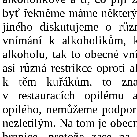
byť řekněme máme některý 
jiného diskutujeme o růz
vnímání k alkoholikům, k
alkoholu, tak to obecné vn
asi různá restrikce oproti
k těm kuřákům, to zn
v restauracích opilému 
opilého, nemůžeme podporo
nezletilým. Na tom je obecn
hranice, protože zase na 