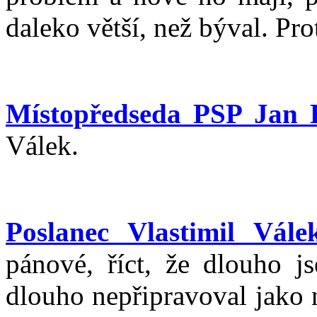
daleko větší, než býval. Pr
Místopředseda PSP Jan
Válek.
Poslanec Vlastimil Vále
pánové, říct, že dlouho j
dlouho nepřipravoval jako n