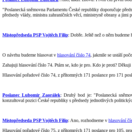
"Poslanecká sněmovna Parlamentu České republiky doporučuje předse
předsedy vlády, ministra zahraničních věcí, ministryně obrany a jimi 
Místopředseda PSP Vojtěch Filip
: Dobře. Ještě než o něm budeme h
O návrhu budeme hlasovat v
hlasování číslo 74
, jakmile se ustálí poč
Zahajuji hlasování číslo 74. Ptám se, kdo je pro. Kdo je proti? Děkuji
Hlasování pořadové číslo 74, z přítomných 171 poslance pro 171 posla
Poslanec Lubomír Zaorálek
: Druhý bod je: "Poslanecká sněmov
konzultoval pozici České republiky s předsedy jednotlivých politick
Místopředseda PSP Vojtěch Filip
: Ano, rozhodneme v
hlasování čí
Hlasování pořadové číslo 75, z přítomných 171 poslance pro 105, proti