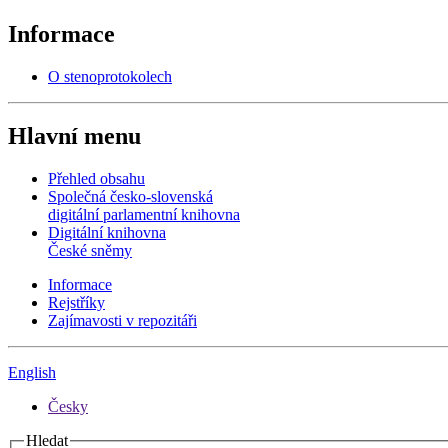
Informace
O stenoprotokolech
Hlavní menu
Přehled obsahu
Společná česko-slovenská
digitální parlamentní knihovna
Digitální knihovna
České sněmy
Informace
Rejstříky
Zajímavosti v repozitáři
English
Česky
Hledat