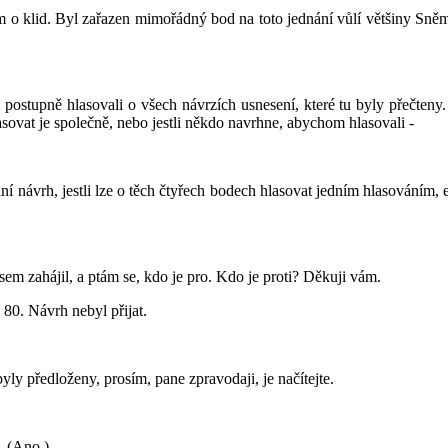
ám o klid. Byl zařazen mimořádný bod na toto jednání vůlí většiny Sně
postupně hlasovali o všech návrzích usnesení, které tu byly přečteny.
lasovat je společně, nebo jestli někdo navrhne, abychom hlasovali -
lní návrh, jestli lze o těch čtyřech bodech hlasovat jedním hlasováním, e
 jsem zahájil, a ptám se, kdo je pro. Kdo je proti? Děkuji vám.
 80. Návrh nebyl přijat.
yly předloženy, prosím, pane zpravodaji, je načítejte.
. (Ano.)