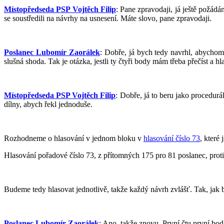
Místopředseda PSP Vojtěch Filip
: Pane zpravodaji, já ještě požád
se soustředili na návrhy na usnesení. Máte slovo, pane zpravodaji.
Poslanec Lubomír Zaorálek
: Dobře, já bych tedy navrhl, abychom 
slušná shoda. Tak je otázka, jestli ty čtyři body mám třeba přečíst a h
Místopředseda PSP Vojtěch Filip
: Dobře, já to beru jako procedurá
dílny, abych řekl jednoduše.
Rozhodneme o hlasování v jednom bloku v
hlasování číslo 73
, které
Hlasování pořadové číslo 73, z přítomných 175 pro 81 poslanec, proti
Budeme tedy hlasovat jednotlivě, takže každý návrh zvlášť. Tak, jak b
Poslanec Lubomír Zaorálek
: Ano, takže znovu. První čtu první bod