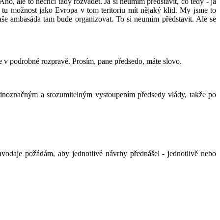
o, ale to nechci tady rozvádět. Já si neumím představit, co tedy - já
u možnost jako Evropa v tom teritoriu mít nějaký klid. My jsme to
 naše ambasáda tam bude organizovat. To si neumím představit. Ale se
e v podrobné rozpravě. Prosím, pane předsedo, máte slovo.
ednoznačným a srozumitelným vystoupením předsedy vlády, takže po
avodaje požádám, aby jednotlivé návrhy přednášel - jednotlivě nebo