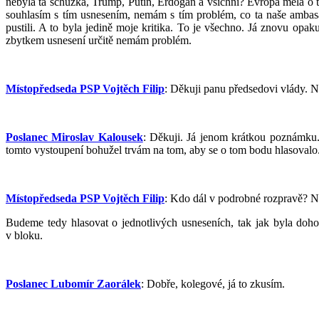
nebyla ta schůzka, Trump, Putin, Erdogan a všichni? Evropa měla o to
souhlasím s tím usnesením, nemám s tím problém, co ta naše ambas
pustili. A to byla jedině moje kritika. To je všechno. Já znovu opa
zbytkem usnesení určitě nemám problém.
Místopředseda PSP Vojtěch Filip
: Děkuji panu předsedovi vlády. 
Poslanec Miroslav Kalousek
: Děkuji. Já jenom krátkou poznámku
tomto vystoupení bohužel trvám na tom, aby se o tom bodu hlasovalo
Místopředseda PSP Vojtěch Filip
: Kdo dál v podrobné rozpravě? 
Budeme tedy hlasovat o jednotlivých usneseních, tak jak byla doho
v bloku.
Poslanec Lubomír Zaorálek
: Dobře, kolegové, já to zkusím.