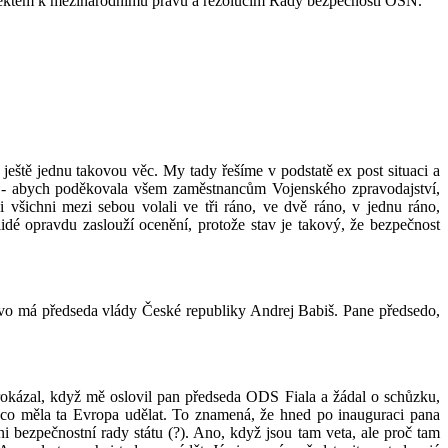
espektem k mezinárodnímu právu a rezolucím Rady bezpečnosti OSN."
eště jednu takovou věc. My tady řešíme v podstatě ex post situaci a
l - abych poděkovala všem zaměstnancům Vojenského zpravodajství,
si všichni mezi sebou volali ve tři ráno, ve dvě ráno, v jednu ráno,
idé opravdu zaslouží ocenění, protože stav je takový, že bezpečnost
lovo má předseda vlády České republiky Andrej Babiš. Pane předsedo,
prokázal, když mě oslovil pan předseda ODS Fiala a žádal o schůzku,
 co měla ta Evropa udělat. To znamená, že hned po inauguraci pana
 bezpečnostní rady státu (?). Ano, když jsou tam veta, ale proč tam