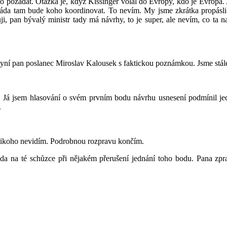
 požádat. Otázka je, když Kissinger volal do Evropy, kdo je Evropa. An
áda tam bude koho koordinovat. To nevím. My jsme zkrátka propásli t
kuji, pan bývalý ministr tady má návrhy, to je super, ale nevím, co ta
Nyní pan poslanec Miroslav Kalousek s faktickou poznámkou. Jsme stál
. Já jsem hlasování o svém prvním bodu návrhu usnesení podmínil j
.
Nikoho nevidím. Podrobnou rozpravu končím.
da na té schůzce při nějakém přerušení jednání toho bodu. Pana zpr