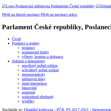
Přejít na hlavní navigaci
Přejít na navigaci sekce
Parlament České republiky, Poslane
Úvod
Poslanci a orgány
poslanci
poslanecké kluby
výbory, komise a delegace
Jednání a dokumenty
navržený pořad schůze
schválený pořad schůze
stenoprotokoly
sněmovní tisky
ústní interpelace
hlasování
usnesení
rozhodnutí předsedy
rejstříky
Nacházíte se:
Digitální knihovna
›
PČR, PS 2017-2021
›
Stenoprotok