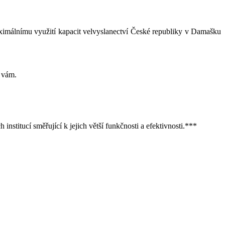
aximálnímu využití kapacit velvyslanectví České republiky v Damašku
i vám.
stitucí směřující k jejich větší funkčnosti a efektivnosti.***