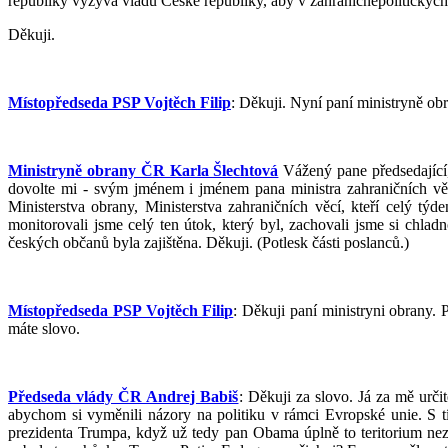
republiky vyzývá vládu České republiky, aby v zahraničněpolitický
Děkuji.
Místopředseda PSP Vojtěch Filip
: Děkuji. Nyní paní ministryně ob
Ministryně obrany ČR Karla Šlechtová
Vážený pane předsedající,
dovolte mi - svým jménem i jménem pana ministra zahraničních vě
Ministerstva obrany, Ministerstva zahraničních věcí, kteří celý týd
monitorovali jsme celý ten útok, který byl, zachovali jsme si chla
českých občanů byla zajištěna. Děkuji. (Potlesk části poslanců.)
Místopředseda PSP Vojtěch Filip
: Děkuji paní ministryni obrany.
máte slovo.
Předseda vlády ČR Andrej Babiš
: Děkuji za slovo. Já za mě urč
abychom si vyměnili názory na politiku v rámci Evropské unie. S 
prezidenta Trumpa, když už tedy pan Obama úplně to teritorium nezv