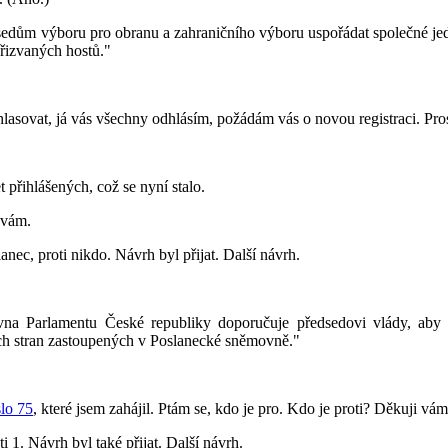
dům výboru pro obranu a zahraničního výboru uspořádat společné jedná
přizvaných hostů."
lasovat, já vás všechny odhlásím, požádám vás o novou registraci. Prosí
et přihlášených, což se nyní stalo.
 vám.
nec, proti nikdo. Návrh byl přijat. Další návrh.
na Parlamentu České republiky doporučuje předsedovi vlády, aby v
ých stran zastoupených v Poslanecké sněmovně."
slo 75
, které jsem zahájil. Ptám se, kdo je pro. Kdo je proti? Děkuji vám
 1. Návrh byl také přijat. Další návrh.