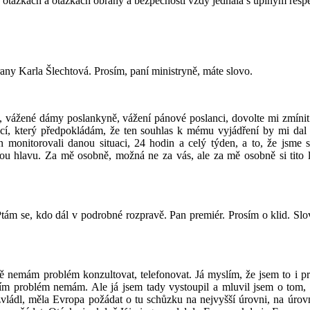
ch otázkách a otázkách obrany a bezpečnosti vždy jednala s úplným r
rany Karla Šlechtová. Prosím, paní ministryně, máte slovo.
 vážené dámy poslankyně, vážení pánové poslanci, dovolte mi zmínit j
cí, který předpokládám, že ten souhlas k mému vyjádření by mi da
en monitorovali danou situaci, 24 hodin a celý týden, a to, že jsme 
dnou hlavu. Za mě osobně, možná ne za vás, ale za mě osobně si tito l
 Ptám se, kdo dál v podrobné rozpravě. Pan premiér. Prosím o klid. S
itě nemám problém konzultovat, telefonovat. Já myslím, že jsem to i 
tím problém nemám. Ale já jsem tady vystoupil a mluvil jsem o tom,
ládl, měla Evropa požádat o tu schůzku na nejvyšší úrovni, na úrovni