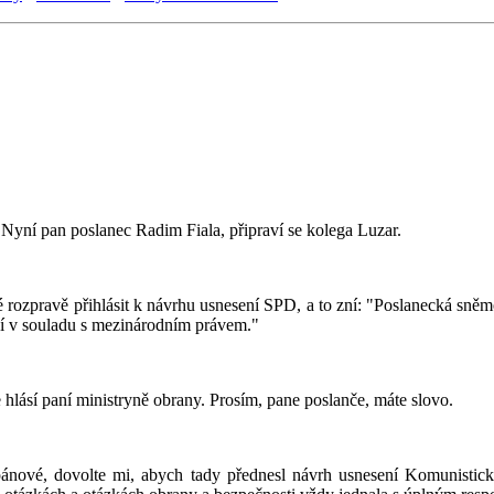
. Nyní pan poslanec Radim Fiala, připraví se kolega Luzar.
né rozpravě přihlásit k návrhu usnesení SPD, a to zní: "Poslanecká s
ají v souladu s mezinárodním právem."
 hlásí paní ministryně obrany. Prosím, pane poslanče, máte slovo.
pánové, dovolte mi, abych tady přednesl návrh usnesení Komunisti