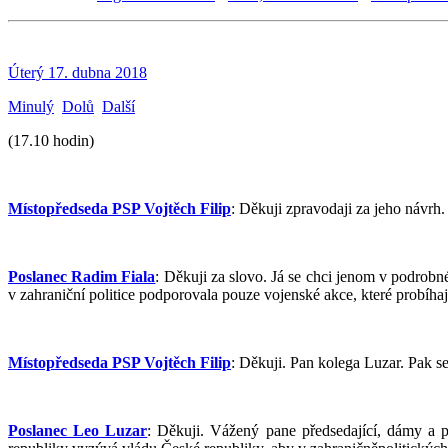
Úterý 17. dubna 2018
Minulý
Dolů
Další
(17.10 hodin)
Místopředseda PSP Vojtěch Filip
: Děkuji zpravodaji za jeho návrh
Poslanec Radim Fiala
: Děkuji za slovo. Já se chci jenom v podrob
v zahraniční politice podporovala pouze vojenské akce, které probíh
Místopředseda PSP Vojtěch Filip
: Děkuji. Pan kolega Luzar. Pak se
Poslanec Leo Luzar
: Děkuji. Vážený pane předsedající, dámy a 