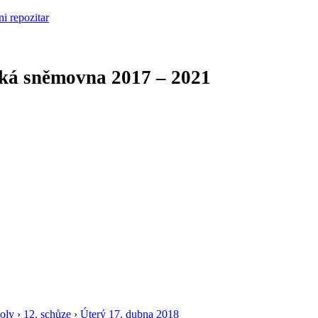
cká sněmovna
2017 – 2021
oly
›
12. schůze
›
Úterý 17. dubna 2018