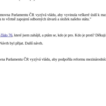
sněmovna Parlamentu ČR vyzývá vládu, aby vyvinula veškeré úsilí k m
 to včetně zapojení odborných útvarů a složek našeho státu."
 číslo 76
, které jsem zahájil, a ptám se, kdo je pro. Kdo je proti? Děkuj
ávrh byl přijat. Další návrh.
vna Parlamentu ČR vyzývá vládu, aby podpořila reformu mezinárodních in