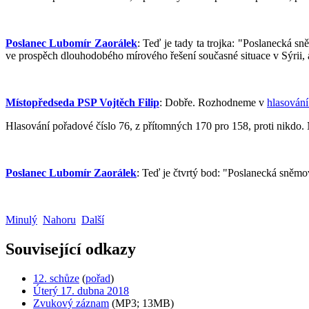
Poslanec Lubomír Zaorálek
: Teď je tady ta trojka: "Poslanecká 
ve prospěch dlouhodobého mírového řešení současné situace v Sýrii, a
Místopředseda PSP Vojtěch Filip
: Dobře. Rozhodneme v
hlasování
Hlasování pořadové číslo 76, z přítomných 170 pro 158, proti nikdo. N
Poslanec Lubomír Zaorálek
: Teď je čtvrtý bod: "Poslanecká sněmo
Minulý
Nahoru
Další
Související odkazy
12. schůze
(
pořad
)
Úterý 17. dubna 2018
Zvukový záznam
(MP3; 13MB)