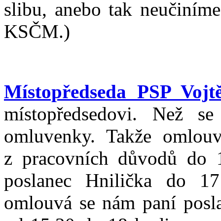
slibu, anebo tak neučiníme
KSČM.)
Místopředseda PSP Vojt
místopředsedovi. Než se
omluvenky. Takže omlou
z pracovních důvodů do 
poslanec Hnilička do 1
omlouvá se nám paní posl