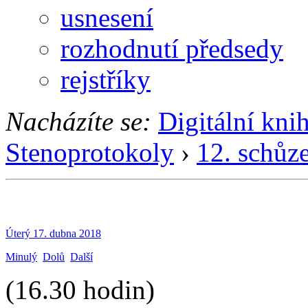
usnesení
rozhodnutí předsedy
rejstříky
Nacházíte se:
Digitální kni
Stenoprotokoly
›
12. schůz
Úterý 17. dubna 2018
Minulý
Dolů
Další
(16.30 hodin)