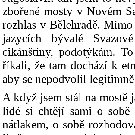
zbořené mosty v Novém Sa
rozhlas v Bělehradě. Mimo j
jazycích bývalé Svazové
cikánštiny, podotýkám. To
říkali, že tam dochází k e
aby se nepodvolil legitimně
A když jsem stál na mostě ja
lidé si chtějí sami o sobě
nátlakem, o sobě rozhodova