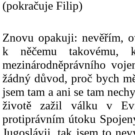
(pokračuje Filip)
Znovu opakuji: nevěřím, ov
k něčemu takovému, k
mezinárodněprávního voje
žádný důvod, proč bych měl
jsem tam a ani se tam nech
životě zažil válku v E
protiprávním útoku Spojen
Jugoslávii, tak jsem to nev