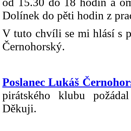
od 15.30 do 18 hodin a om
Dolínek do pěti hodin z pr
V tuto chvíli se mi hlásí 
Černohorský.
Poslanec Lukáš Černohor
pirátského klubu požádal
Děkuji.