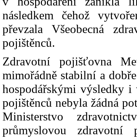
v hospodaření zanikla l
následkem čehož vytvoře
převzala Všeobecná zdra
pojištěnců.
Zdravotní pojišťovna Me
mimořádně stabilní a dobře
hospodářskými výsledky i v
pojištěnců nebyla žádná potř
Ministerstvo zdravotni
průmyslovou zdravotní p