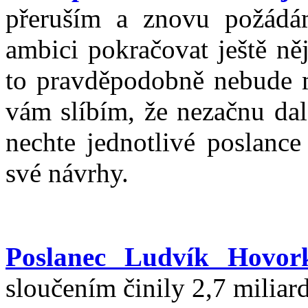
přeruším a znovu požád
ambici pokračovat ještě n
to pravděpodobně nebude m
vám slíbím, že nezačnu dal
nechte jednotlivé poslanc
své návrhy.
Poslanec Ludvík Hovor
sloučením činily 2,7 miliar