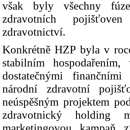
však byly všechny fúze
zdravotních pojišťove
zdravotnictví.
Konkrétně HZP byla v roce
stabilním hospodařením,
dostatečnými finančními
národní zdravotní poji
neúspěšným projektem pod
zdravotnický holding m
marketingovou kampaň zís