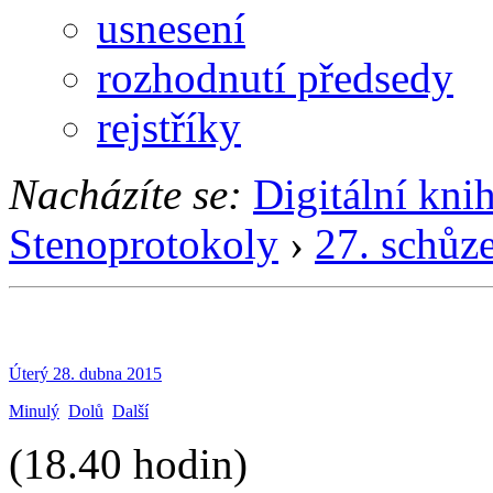
usnesení
rozhodnutí předsedy
rejstříky
Nacházíte se:
Digitální kni
Stenoprotokoly
›
27. schůz
Úterý 28. dubna 2015
Minulý
Dolů
Další
(18.40 hodin)