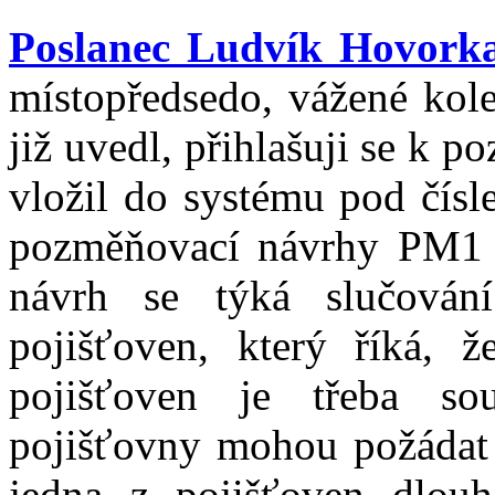
Poslanec Ludvík Hovork
místopředsedo, vážené kole
již uvedl, přihlašuji se k
vložil do systému pod čísl
pozměňovací návrhy PM1 
návrh se týká slučování
pojišťoven, který říká, 
pojišťoven je třeba so
pojišťovny mohou požádat 
jedna z pojišťoven dlouh