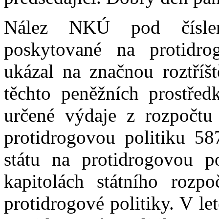
Nález NKÚ pod číslem
poskytované na protidro
ukázal na značnou roztříšt
těchto peněžních prostřed
určené výdaje z rozpočtu
protidrogovou politiku 58
státu na protidrogovou p
kapitolách státního rozp
protidrogové politiky. V l