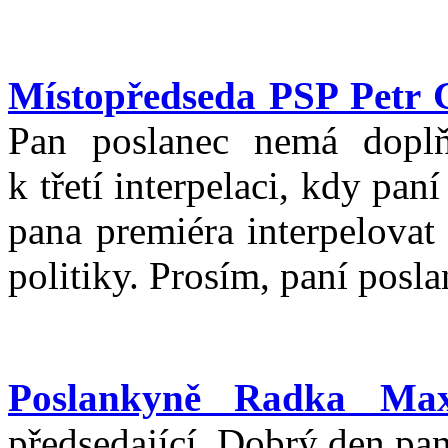
Místopředseda PSP Petr 
Pan poslanec nemá doplňu
k třetí interpelaci, kdy p
pana premiéra interpelovat
politiky. Prosím, paní posl
Poslankyně Radka Ma
předsedající. Dobrý den pan