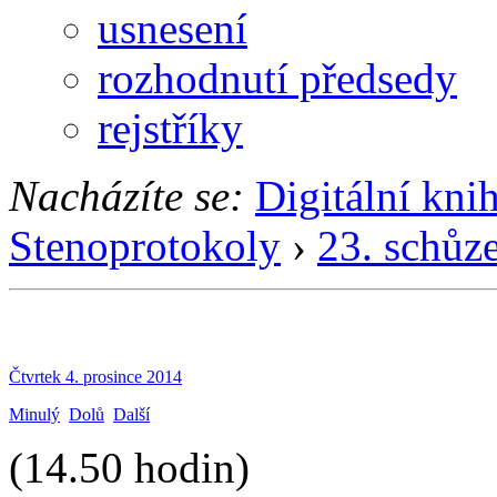
usnesení
rozhodnutí předsedy
rejstříky
Nacházíte se:
Digitální kni
Stenoprotokoly
›
23. schůz
Čtvrtek 4. prosince 2014
Minulý
Dolů
Další
(14.50 hodin)