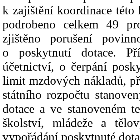
k zajištění koordinace této
podrobeno celkem 49 pro
zjištěno porušení povinn
o poskytnutí dotace. Př
účetnictví, o čerpání posk
limit mzdových nákladů, pře
státního rozpočtu stanove
dotace a ve stanoveném te
školství, mládeže a tělo
vypořádání poskytnuté dota