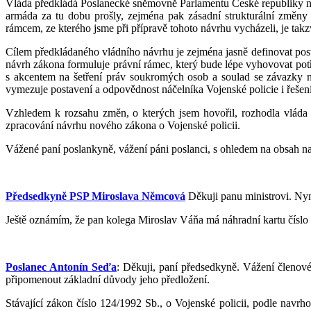
Vláda předkládá Poslanecké sněmovně Parlamentu České republiky návr
armáda za tu dobu prošly, zejména pak zásadní strukturální změny 
rámcem, ze kterého jsme při přípravě tohoto návrhu vycházeli, je takz
Cílem předkládaného vládního návrhu je zejména jasně definovat posta
návrh zákona formuluje právní rámec, který bude lépe vyhovovat potř
s akcentem na šetření práv soukromých osob a soulad se závazky
vymezuje postavení a odpovědnost náčelníka Vojenské policie i řešení
Vzhledem k rozsahu změn, o kterých jsem hovořil, rozhodla vláda 
zpracování návrhu nového zákona o Vojenské policii.
Vážené paní poslankyně, vážení páni poslanci, s ohledem na obsah na
Předsedkyně PSP Miroslava Němcová
Děkuji panu ministrovi. Nyn
Ještě oznámím, že pan kolega Miroslav Váňa má náhradní kartu číslo 
Poslanec Antonín Seďa
: Děkuji, paní předsedkyně. Vážení členov
připomenout základní důvody jeho předložení.
Stávající zákon číslo 124/1992 Sb., o Vojenské policii, podle navrh