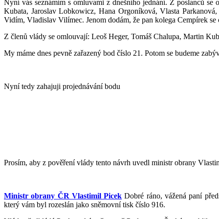
Nyní vás seznámím s omluvami z dnešního jednání. Z poslanců se o
Kubata, Jaroslav Lobkowicz, Hana Orgoníková, Vlasta Parkanová, 
Vidím, Vladislav Vilímec. Jenom dodám, že pan kolega Cempírek se 
Z členů vlády se omlouvají: Leoš Heger, Tomáš Chalupa, Martin Kub
My máme dnes pevně zařazený bod číslo 21. Potom se budeme zabýva
Nyní tedy zahajuji projednávání bodu
Prosím, aby z pověření vlády tento návrh uvedl ministr obrany Vlastim
Ministr obrany ČR Vlastimil Picek
Dobré ráno, vážená paní předs
který vám byl rozeslán jako sněmovní tisk číslo 916.