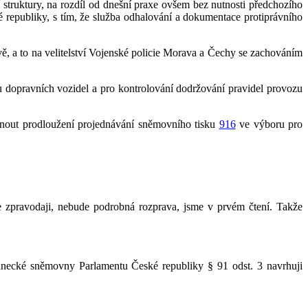
í struktury, na rozdíl od dnešní praxe ovšem bez nutnosti předchozího
republiky, s tím, že služba odhalování a dokumentace protiprávního
dvě, a to na velitelství Vojenské policie Morava a Čechy se zachováním
u dopravních vozidel a pro kontrolování dodržování pravidel provozu
hnout prodloužení projednávání sněmovního tisku
916
ve výboru pro
 zpravodaji, nebude podrobná rozprava, jsme v prvém čtení. Takže
lanecké sněmovny Parlamentu České republiky § 91 odst. 3 navrhuji