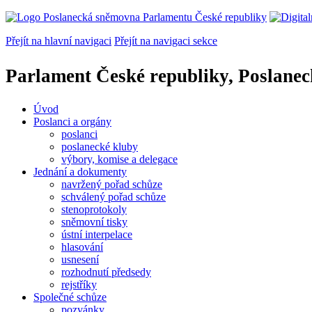
Přejít na hlavní navigaci
Přejít na navigaci sekce
Parlament České republiky, Poslane
Úvod
Poslanci a orgány
poslanci
poslanecké kluby
výbory, komise a delegace
Jednání a dokumenty
navržený pořad schůze
schválený pořad schůze
stenoprotokoly
sněmovní tisky
ústní interpelace
hlasování
usnesení
rozhodnutí předsedy
rejstříky
Společné schůze
pozvánky