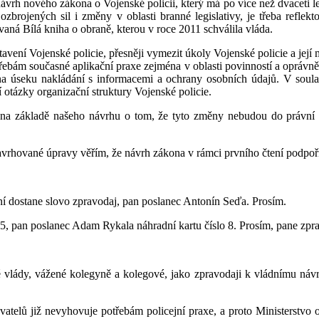
h nového zákona o Vojenské policii, který má po více než dvaceti lete
ozbrojených sil i změny v oblasti branné legislativy, je třeba refl
vaná Bílá kniha o obraně, kterou v roce 2011 schválila vláda.
vení Vojenské policie, přesněji vymezit úkoly Vojenské policie a její
ebám současné aplikační praxe zejména v oblasti povinností a oprávněn
 na úseku nakládání s informacemi a ochrany osobních údajů. V sou
 otázky organizační struktury Vojenské policie.
na základě našeho návrhu o tom, že tyto změny nebudou do právní ú
vrhované úpravy věřím, že návrh zákona v rámci prvního čtení podpoří
í dostane slovo zpravodaj, pan poslanec Antonín Seďa. Prosím.
5, pan poslanec Adam Rykala náhradní kartu číslo 8. Prosím, pane zpra
é vlády, vážené kolegyně a kolegové, jako zpravodaji k vládnímu náv
ovatelů již nevyhovuje potřebám policejní praxe, a proto Ministerstvo