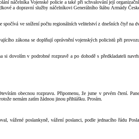
olání náčelníka Vojenské policie a také při schvalování její organizačn
dkové a dopravní služby náčelníkovi Generálního štábu Armády České 
e spočívá ve snížení počtu regionálních velitelství z dnešních čtyř na 
ajícího zákona se doplňují oprávnění vojenských policistů při provoz
a si dovolím v podrobné rozpravě a po dohodě s předkladateli navr
tevírám obecnou rozpravu. Připomenu, že jsme v prvém čtení. Pane
rotože nemám zatím žádnou jinou přihlášku. Prosím.
oval, vážené poslankyně, vážení poslanci, podle jednacího řádu Pos