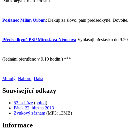
Pan kolega Urban. Prosím.
Poslanec Milan Urban
: Děkuji za slovo, paní předsedkyně. Dovolt
Předsedkyně PSP Miroslava Němcová
Vyhlašuji přestávku do 9.20
(Jednání přerušeno v 9.10 hodin.) ***
Minulý
Nahoru
Další
Související odkazy
52. schůze
(
pořad
)
Pátek 22. března 2013
Zvukový záznam
(MP3; 13MB)
Informace