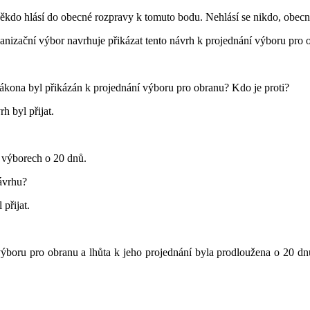
ě někdo hlásí do obecné rozpravy k tomuto bodu. Nehlásí se nikdo, obe
izační výbor navrhuje přikázat tento návrh k projednání výboru pro 
zákona byl přikázán k projednání výboru pro obranu? Kdo je proti?
h byl přijat.
 výborech o 20 dnů.
návrhu?
přijat.
výboru pro obranu a lhůta k jeho projednání byla prodloužena o 20 dn