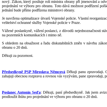
nový. Zákon, který posiluje roli ministra obrany při jmenování a odv
projednání ve výboru pro obranu. Toto dává možnost podřízení pořá
jednání bude přímo podřízena ministrovi obrany.
Je navržena optimalizace útvarů Vojenské policie. Vlastní reorganizac
velitelství ochranné služby Vojenské policie v Praze.
Vážené poslankyně, vážení poslanci, z důvodů nejednoznačnosti stáv
na pozemních komunikacích i mimo ně.
S ohledem na obsažnost a řadu diskutabilních změn v návrhu zákon
obranu o 20 dnů.
Děkuji za pozornost.
Předsedkyně PSP Miroslava Němcová
Děkuji panu zpravodaji. O
zahajuji obecnou rozpravu a rovnou vás vyzývám, pane zpravodaji, p
Poslanec Antonín Seďa
: Děkuji, paní předsedkyně. Jak jsem aviz
prodloužit lhůtu pro projednání ve výboru pro obranu o 20 dnů.