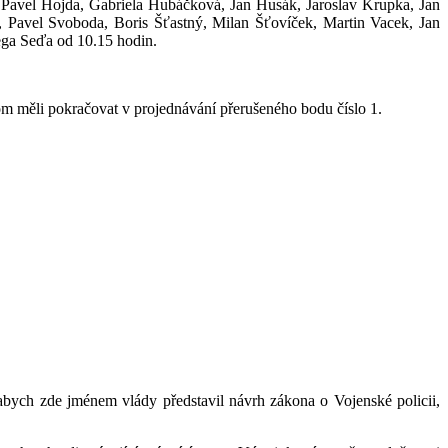
 Pavel Hojda, Gabriela Hubáčková, Jan Husák, Jaroslav Krupka, Jan
 Pavel Svoboda, Boris Šťastný, Milan Šťovíček, Martin Vacek, Jan
ega Seďa od 10.15 hodin.
 měli pokračovat v projednávání přerušeného bodu číslo 1.
abych zde jménem vlády představil návrh zákona o Vojenské policii,