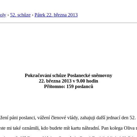
oly
›
52. schůze
›
Pátek 22. března 2013
Pokračování schůze Poslanecké sněmovny
22. března 2013 v 9.00 hodin
Přítomno: 159 poslanců
ení páni poslanci, vážení členové vlády, zahajuji další jednací den 5
yste mi také oznámili, kdo budete mít kartu náhradní. Pan kolega Oliva 