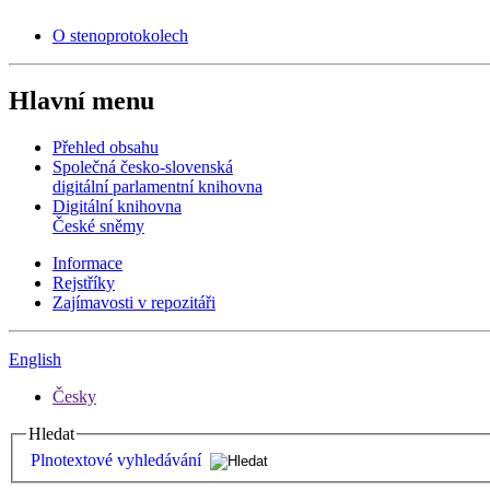
O stenoprotokolech
Hlavní menu
Přehled obsahu
Společná česko-slovenská
digitální parlamentní knihovna
Digitální knihovna
České sněmy
Informace
Rejstříky
Zajímavosti v repozitáři
English
Česky
Hledat
Plnotextové vyhledávání