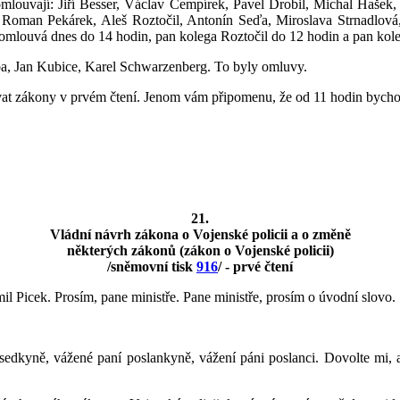
mlouvají: Jiří Besser, Václav Cempírek, Pavel Drobil, Michal Hašek,
Roman Pekárek, Aleš Roztočil, Antonín Seďa, Miroslava Strnadlová,
omlouvá dnes do 14 hodin, pan kolega Roztočil do 12 hodin a pan kol
a, Jan Kubice, Karel Schwarzenberg. To byly omluvy.
t zákony v prvém čtení. Jenom vám připomenu, že od 11 hodin bychom
21.
Vládní návrh zákona o Vojenské policii a o změně
některých zákonů (zákon o Vojenské policii)
/sněmovní tisk
916
/ - prvé čtení
il Picek. Prosím, pane ministře. Pane ministře, prosím o úvodní slovo.
edkyně, vážené paní poslankyně, vážení páni poslanci. Dovolte mi, 