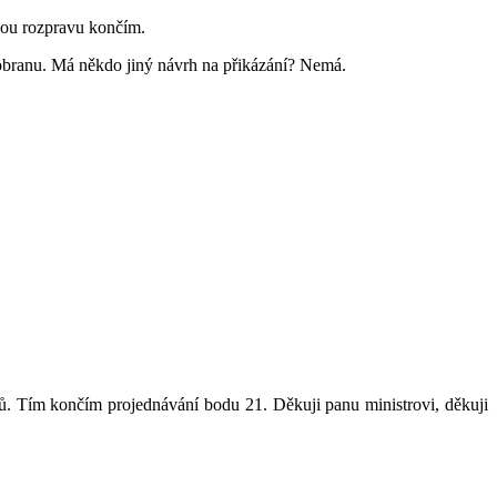
cnou rozpravu končím.
obranu. Má někdo jiný návrh na přikázání? Nemá.
ů. Tím končím projednávání bodu 21. Děkuji panu ministrovi, děkuji