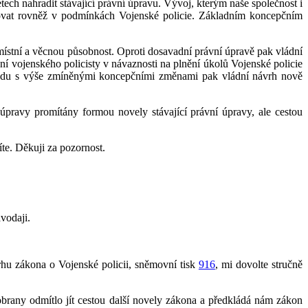
ch nahradit stávající právní úpravu. Vývoj, kterým naše společnost i
ektovat rovněž v podmínkách Vojenské policie. Základním koncepčním
 místní a věcnou působnost. Oproti dosavadní právní úpravě pak vládní
í vojenského policisty v návaznosti na plnění úkolů Vojenské policie
ladu s výše zmíněnými koncepčními změnami pak vládní návrh nově
pravy promítány formou novely stávající právní úpravy, ale cestou
te. Děkuji za pozornost.
vodaji.
rhu zákona o Vojenské policii, sněmovní tisk
916
, mi dovolte stručně
 obrany odmítlo jít cestou další novely zákona a předkládá nám zákon