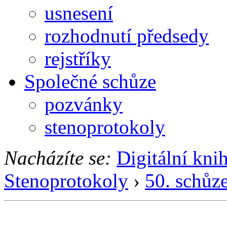
usnesení
rozhodnutí předsedy
rejstříky
Společné schůze
pozvánky
stenoprotokoly
Nacházíte se:
Digitální kni
Stenoprotokoly
›
50. schůz