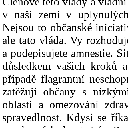
Členové této vlády a vládn
v naší zemi v uplynulých 
Nejsou to občanské iniciat
ale tato vláda. Vy rozhoduj
a podepisujete amnestie. S
důsledkem vašich kroků a 
případě flagrantní neschop
zatěžují občany s nízkými
oblasti a omezování zdrav
spravedlnost. Kdysi se řík