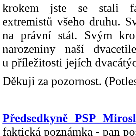
krokem jste se stali fak
extremistů všeho druhu. Sv
na právní stát. Svým kro
narozeniny naší dvacetil
u příležitosti jejích dvacát
Děkuji za pozornost. (Potl
Předsedkyně PSP Miros
faktická poznámka - pan po