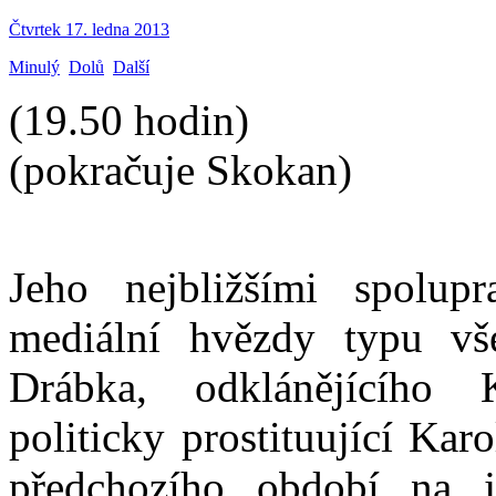
Čtvrtek 17. ledna 2013
Minulý
Dolů
Další
(19.50 hodin)
(pokračuje Skokan)
Jeho nejbližšími spolup
mediální hvězdy typu vš
Drábka, odklánějícího
politicky prostituující Ka
předchozího období na j