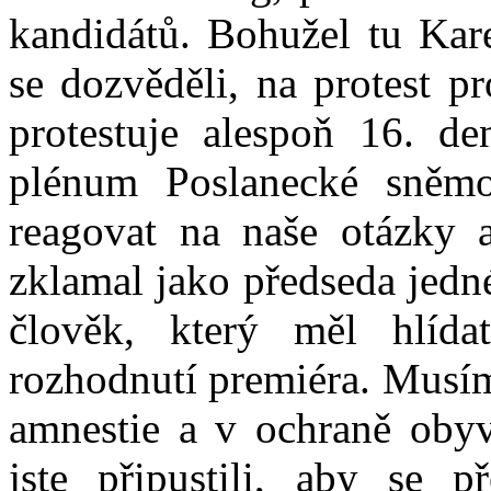
kandidátů. Bohužel tu Kar
se dozvěděli, na protest pr
protestuje alespoň 16. de
plénum Poslanecké sněm
reagovat na naše otázky 
zklamal jako předseda jedné
člověk, který měl hlída
rozhodnutí premiéra. Musím 
amnestie a v ochraně obyva
jste připustili, aby se p