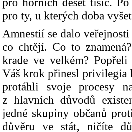
pro horních deset tisíc. P
pro ty, u kterých doba vyšet
Amnestií se dalo veřejnosti
co chtějí. Co to znamená
krade ve velkém? Popřeli 
Váš krok přinesl privilegia
protáhli svoje procesy n
z hlavních důvodů existenc
jedné skupiny občanů proti
důvěru ve stát, ničíte d