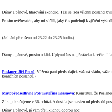
Dámy a pánové, hlasování skončilo. Táži se, zda všichni poslanci byli
Prosím ověřovatele, aby mi sdělili, jaký čas potřebují k zjištění výsle
(Jednání přerušeno od 23.22 do 23.25 hodin.)
Dámy a pánové, prosím o klid. Uplynul čas na přestávku k sečtení hla
Poslanec Jiří Petrů
: Vážená paní předsedající, vážená vládo, vážen
koaličních poslanců.)
Místopředsedkyně PSP Kateřina Klasnová
: Konstatuji, že Poslan
Zítra pokračujeme v 36. schůzi. A dostala jsem avizo od předsedů p
Dámy a pánové, já vám přeji klidnou dobrou noc.