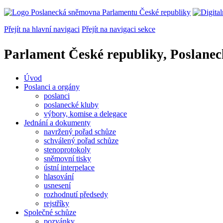
Přejít na hlavní navigaci
Přejít na navigaci sekce
Parlament České republiky, Poslane
Úvod
Poslanci a orgány
poslanci
poslanecké kluby
výbory, komise a delegace
Jednání a dokumenty
navržený pořad schůze
schválený pořad schůze
stenoprotokoly
sněmovní tisky
ústní interpelace
hlasování
usnesení
rozhodnutí předsedy
rejstříky
Společné schůze
pozvánky