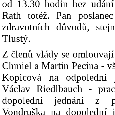
od 13.30 hodin bez udání
Rath totéž. Pan poslane
zdravotních důvodů, stej
Tlustý.
Z členů vlády se omlouvají 
Chmiel a Martin Pecina - vš
Kopicová na odpolední 
Václav Riedlbauch - pra
dopolední jednání z p
Vondruška na dopolední 