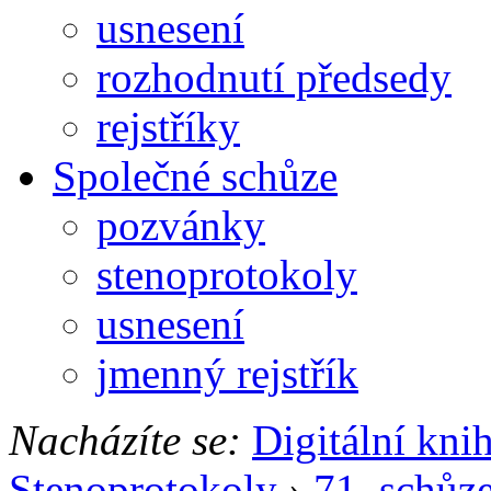
usnesení
rozhodnutí předsedy
rejstříky
Společné schůze
pozvánky
stenoprotokoly
usnesení
jmenný rejstřík
Nacházíte se:
Digitální kni
Stenoprotokoly
›
71. schůz