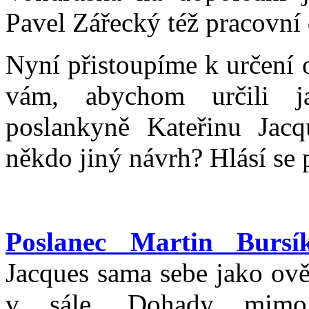
Pavel Zářecký též pracovní
Nyní přistoupíme k určení 
vám, abychom určili j
poslankyně Kateřinu Jac
někdo jiný návrh? Hlásí se 
Poslanec Martin Bursí
Jacques sama sebe jako ově
v sále. Dohady mimo