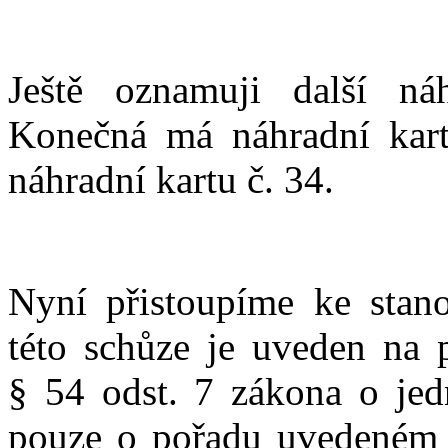
Ještě oznamuji další ná
Konečná má náhradní kart
náhradní kartu č. 34.
Nyní přistoupíme ke stan
této schůze je uveden na 
§ 54 odst. 7 zákona o je
pouze o pořadu uvedeném v