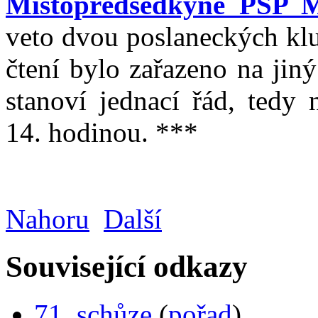
Místopředsedkyně PSP M
veto dvou poslaneckých klu
čtení bylo zařazeno na jin
stanoví jednací řád, tedy 
14. hodinou. ***
Nahoru
Další
Související odkazy
71. schůze
(
pořad
)