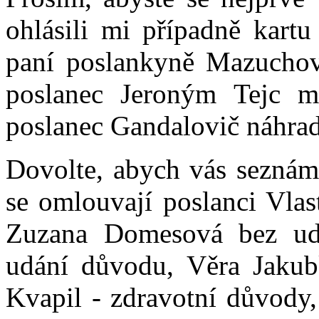
ohlásili mi případně kart
paní poslankyně Mazuchov
poslanec Jeroným Tejc m
poslanec Gandalovič náhradn
Dovolte, abych vás seznám
se omlouvají poslanci Vla
Zuzana Domesová bez ud
udání důvodu, Věra Jaku
Kvapil - zdravotní důvody,