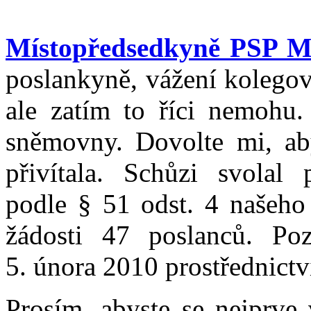
Místopředsedkyně PSP M
poslankyně, vážení kolegové
ale zatím to říci nemohu.
sněmovny. Dovolte mi, ab
přivítala. Schůzi svolal
podle § 51 odst. 4 našeho 
žádosti 47 poslanců. P
5. února 2010 prostřednict
Prosím, abyste se nejprve 