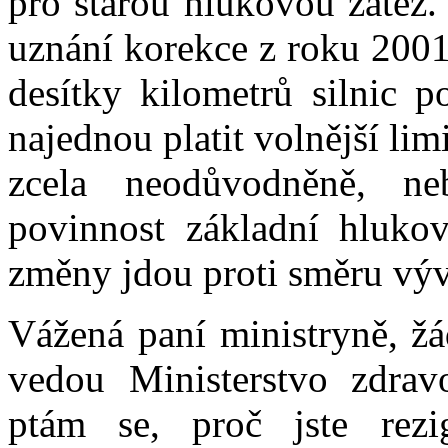
pro starou hlukovou zátěž.
uznání korekce z roku 2001
desítky kilometrů silnic 
najednou platit volnější lim
zcela neodůvodněně, neb
povinnost základní hlukov
změny jdou proti směru výv
Vážená paní ministryně, žá
vedou Ministerstvo zdravo
ptám se, proč jste rez