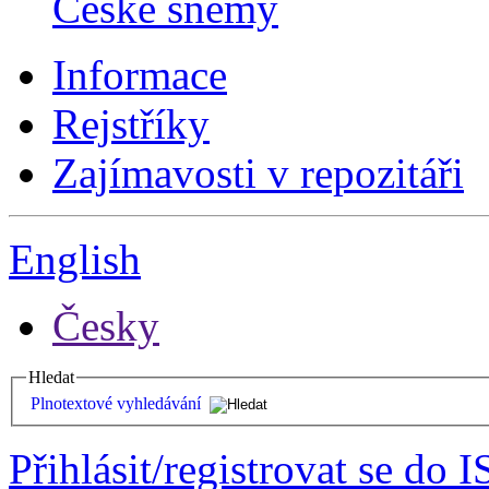
České sněmy
Informace
Rejstříky
Zajímavosti v repozitáři
English
Česky
Hledat
Plnotextové vyhledávání
Přihlásit/registrovat se do I