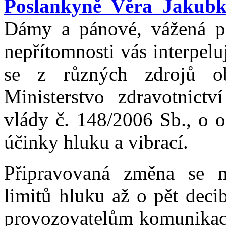
Poslankyně Věra Jakub
Dámy a pánové, vážená pa
nepřítomnosti vás interpelu
se z různých zdrojů o
Ministerstvo zdravotnictví
vlády č. 148/2006 Sb., o o
účinky hluku a vibrací.
Připravovaná změna se m
limitů hluku až o pět deci
provozovatelům komunikací