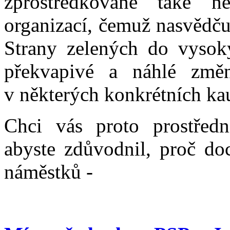
zprostředkovaně také něk
organizací, čemuž nasvědču
Strany zelených do vysoký
překvapivé a náhlé změn
v některých konkrétních ka
Chci vás proto prostředni
abyste zdůvodnil, proč do
náměstků -