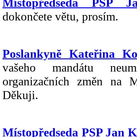
Místopředseda PSP J
dokončete větu, prosím.
Poslankyně Kateřina K
vašeho mandátu neumo
organizačních změn na Min
Děkuji.
Místopředseda PSP Jan K