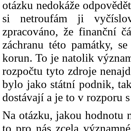
otázku nedokáže odpovědět.
si netroufám ji vyčís
zpracováno, že finanční čá
záchranu této památky, se
korun. To je natolik význa
rozpočtu tyto zdroje nenaj
bylo jako státní podnik, ta
dostávají a je to v rozporu 
Na otázku, jakou hodnotu m
to pro nás zcela významné,