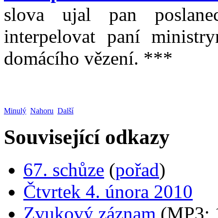
slova ujal pan poslan
interpelovat paní minist
domácího vězení. ***
Minulý
Nahoru
Další
Související odkazy
67. schůze
(
pořad
)
Čtvrtek 4. února 2010
Zvukový záznam
(MP3;