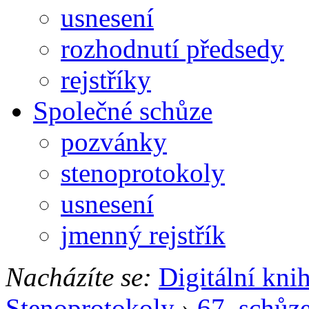
usnesení
rozhodnutí předsedy
rejstříky
Společné schůze
pozvánky
stenoprotokoly
usnesení
jmenný rejstřík
Nacházíte se:
Digitální kni
Stenoprotokoly
›
67. schůz