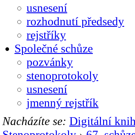
usnesení
rozhodnutí předsedy
rejstříky
Společné schůze
pozvánky
stenoprotokoly
usnesení
jmenný rejstřík
Nacházíte se:
Digitální kni
Stenoprotokoly
›
67. schůz