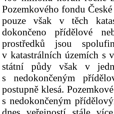
Pozemkového fondu České 
pouze však v těch katas
dokončeno přídělové neb
prostředků jsou spoluf
v katastrálních územích s 
státní půdy však v jedno
s nedokončeným přídělo
postupně klesá. Pozemkové 
s nedokončeným přídělový
dnes veřejností stále víc