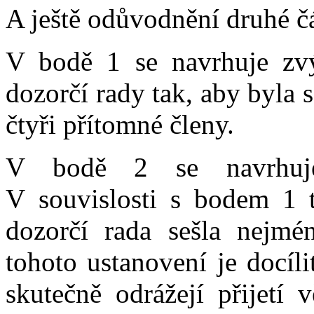
A ještě odůvodnění druhé č
V bodě 1 se navrhuje zvý
dozorčí rady tak, aby byla s
čtyři přítomné členy.
V bodě 2 se navrhuje 
V souvislosti s bodem 1 t
dozorčí rada sešla nejmé
tohoto ustanovení je docíl
skutečně odrážejí přijetí 