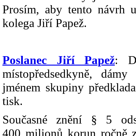
Prosím, aby tento návrh u
kolega Jiří Papež.
Poslanec Jiří Papež
: D
místopředsedkyně, dámy
jménem skupiny předklada
tisk.
Současné znění § 5 ods
400 milionů korun ročně z