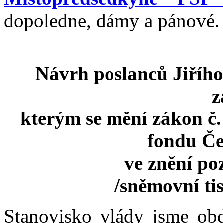
dopoledne, dámy a pánové.
Návrh poslanců Jiřího
z
kterým se mění zákon č
fondu Če
ve znění po
/sněmovní ti
Stanovisko vlády jsme ob