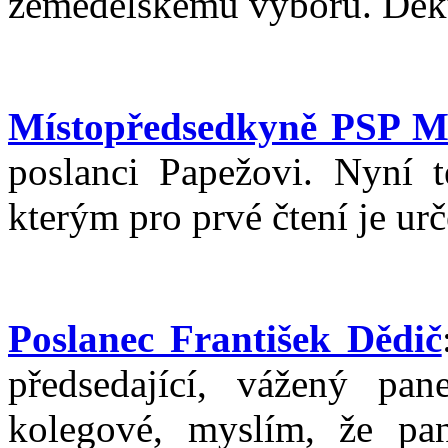
zemědělskému výboru. Děku
Místopředsedkyně PSP M
poslanci Papežovi. Nyní 
kterým pro prvé čtení je ur
Poslanec František Dědič
předsedající, vážený pa
kolegové, myslím, že pa