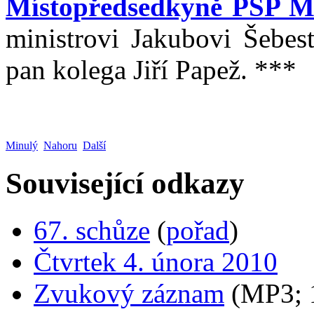
Místopředsedkyně PSP M
ministrovi Jakubovi Šebest
pan kolega Jiří Papež. ***
Minulý
Nahoru
Další
Související odkazy
67. schůze
(
pořad
)
Čtvrtek 4. února 2010
Zvukový záznam
(MP3;