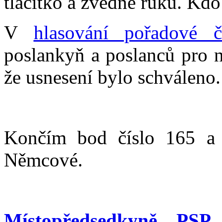
tlačítko a zvedne ruku. Kdo 
V
hlasování pořadové č
poslankyň a poslanců pro n
že usnesení bylo schváleno.
Končím bod číslo 165 a 
Němcové.
Místopředsedkyně PSP