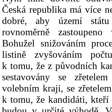
Česká republika má více ne
dobré, aby území stát
rovnoměrně zastoupeno 
Bohužel snižováním proce
listině zvyšováním počt
k tomu, že z původních kan
sestavovány se zřetele
volebním kraji, se zřetele
k tomu, že kandidáti, kteří
budou v určité výhodě. V