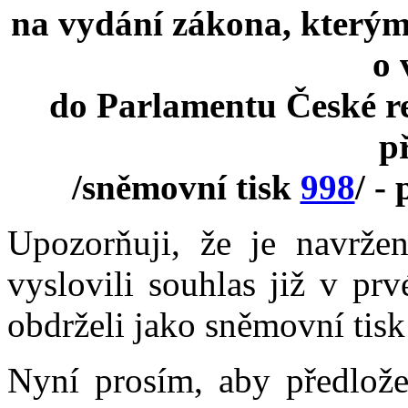
na vydání zákona, kterým 
o 
do Parlamentu České re
p
/sněmovní tisk
998
/ -
Upozorňuji, že je navrž
vyslovili souhlas již v pr
obdrželi jako sněmovní tis
Nyní prosím, aby předlože