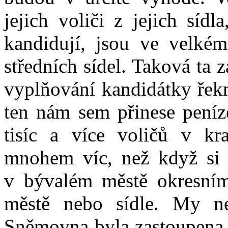
jejich voliči z jejich síd
kandidují, jsou ve velké
středních sídel. Taková ta z
vyplňování kandidátky řekn
ten nám sem přinese peníz
tisíc a více voličů v kr
mnohem víc, než když si j
v bývalém městě okresní
městě nebo sídle. My n
Sněmovna byla zastoupena j