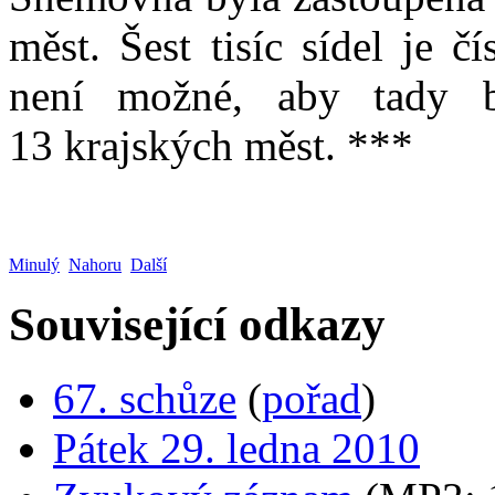
měst. Šest tisíc sídel je čí
není možné, aby tady b
13 krajských měst. ***
Minulý
Nahoru
Další
Související odkazy
67. schůze
(
pořad
)
Pátek 29. ledna 2010