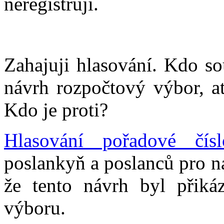
neregistruji.
Zahajuji hlasování. Kdo so
návrh rozpočtový výbor, ať
Kdo je proti?
Hlasování pořadové čís
poslankyň a poslanců pro ná
že tento návrh byl přiká
výboru.