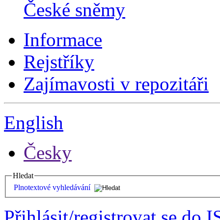
České sněmy
Informace
Rejstříky
Zajímavosti v repozitáři
English
Česky
Hledat
Plnotextové vyhledávání
Přihlásit/registrovat se do I