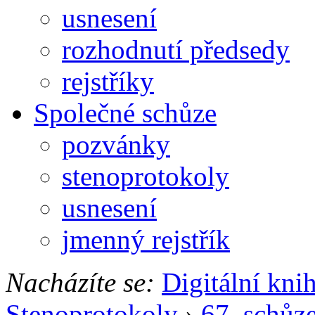
usnesení
rozhodnutí předsedy
rejstříky
Společné schůze
pozvánky
stenoprotokoly
usnesení
jmenný rejstřík
Nacházíte se:
Digitální kni
Stenoprotokoly
›
67. schůz