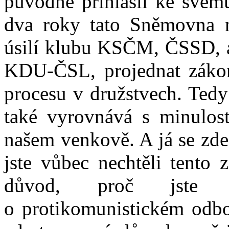
původně přihlásil ke svému
dva roky tato Sněmovna 
úsilí klubu KSČM, ČSSD, a 
KDU-ČSL, projednat zákon
procesu v družstvech. Ted
také vyrovnává s minulostí
našem venkově. A já se zde
jste vůbec nechtěli tento 
důvod, proč jste n
o protikomunistickém odboj