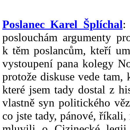
Poslanec Karel Šplíchal
:
poslouchám argumenty pro 
k těm poslancům, kteří umo
vystoupení pana kolegy Nov
protože diskuse vede tam, 
které jsem tady dostal z hi
vlastně syn politického věz
co jste tady, pánové, říkali
mluvili o Cizinecké legi