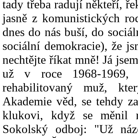
tady třeba radují někteří, ře
jasně z komunistických ro
dnes do nás buší, do sociá
sociální demokracie), že j
nechtějte říkat mně! Já jse
už v roce 1968-1969,
rehabilitovaný muž, kte
Akademie věd, se tehdy za
klukovi, když se měnil 
Sokolský odboj: "Už náz