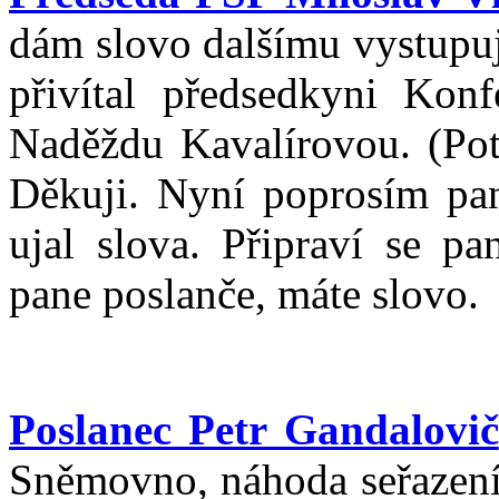
dám slovo dalšímu vystupuj
přivítal předsedkyni Konf
Naděždu Kavalírovou. (Potl
Děkuji. Nyní poprosím pan
ujal slova. Připraví se p
pane poslanče, máte slovo.
Poslanec Petr Gandalovič
Sněmovno, náhoda seřazení 