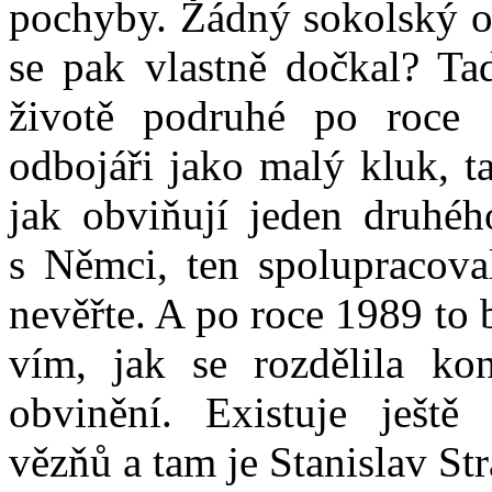
pochyby. Žádný sokolský od
se pak vlastně dočkal? Ta
životě podruhé po roce
odbojáři jako malý kluk, ta
jak obviňují jeden druhého
s Němci, ten spolupracova
nevěřte. A po roce 1989 to
vím, jak se rozdělila ko
obvinění. Existuje ještě
vězňů a tam je Stanislav St