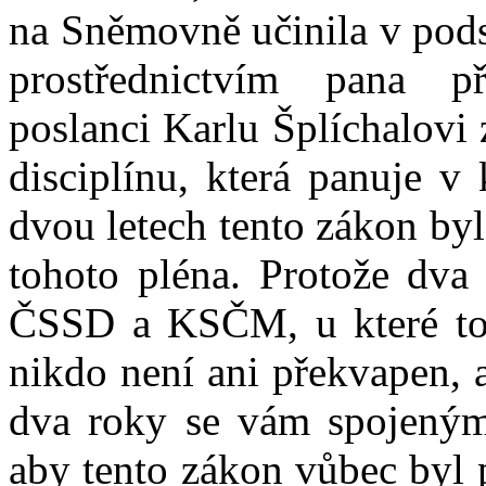
na Sněmovně učinila v pods
prostřednictvím pana p
poslanci Karlu Šplíchalovi 
disciplínu, která panuje 
dvou letech tento zákon by
tohoto pléna. Protože dva 
ČSSD a KSČM, u které to d
nikdo není ani překvapen, 
dva roky se vám spojenými
aby tento zákon vůbec byl 