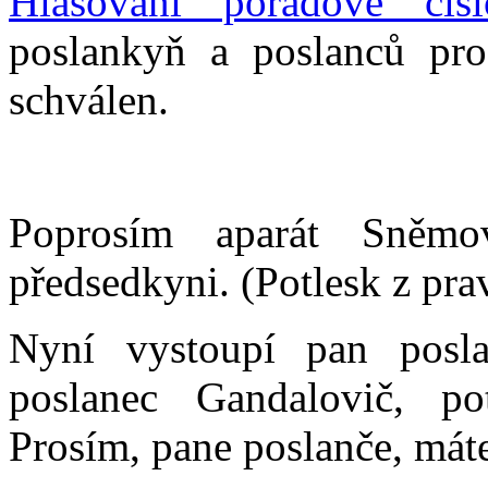
Hlasování pořadové čís
poslankyň a poslanců pro
schválen.
Poprosím aparát Sněmov
předsedkyni. (Potlesk z pra
Nyní vystoupí pan posla
poslanec Gandalovič, p
Prosím, pane poslanče, máte