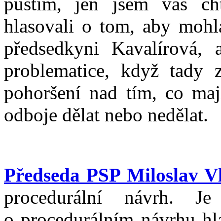
pustím, jen jsem vás ch
hlasovali o tom, aby mohl
předsedkyni Kavalírová, 
problematice, když tady 
pohoršení nad tím, co mají
odboje dělat nebo nedělat.
Předseda PSP Miloslav V
procedurální návrh. J
o procedurálním návrhu hl