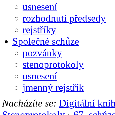
usnesení
rozhodnutí předsedy
rejstříky
Společné schůze
pozvánky
stenoprotokoly
usnesení
jmenný rejstřík
Nacházíte se:
Digitální kni
Stenoprotokoly
›
67. schůz