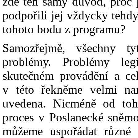
zde ten samý důvod, proč 
podpořili jej vždycky tehd
tohoto bodu z programu?
Samozřejmě, všechny t
problémy. Problémy legi
skutečném provádění a cel
v této řekněme velmi nar
uvedena. Nicméně od toh
proces v Poslanecké sněm
můžeme uspořádat různé 