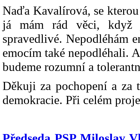
Naďa Kavalírová, se kterou
já mám rád věci, když 
spravedlivé. Nepodléhám em
emocím také nepodléhali. A
budeme rozumní a tolerantní
Děkuji za pochopení a za tr
demokracie. Při celém proj
Předseda PSP Miloslav V