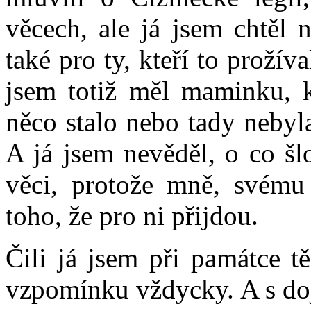
věcech, ale já jsem chtěl 
také pro ty, kteří to prožív
jsem totiž měl maminku, k
něco stalo nebo tady nebyl
A já jsem nevěděl, o co šl
věci, protože mně, svému d
toho, že pro ni přijdou.
Čili já jsem při památce tě
vzpomínku vždycky. A s doj