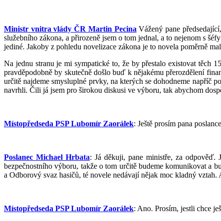
Ministr vnitra vlády ČR Martin Pecina
Vážený pane předsedající,
služebního zákona, a přirozeně jsem o tom jednal, a to nejenom s šéfy
jediné. Jakoby z pohledu novelizace zákona je to novela poměrně malá.
Na jednu stranu je mi sympatické to, že by přestalo existovat těch 1
pravděpodobně by skutečně došlo buď k nějakému přerozdělení finančníc
určitě najdeme smysluplné prvky, na kterých se dohodneme napříč polit
navrhli. Čili já jsem pro širokou diskusi ve výboru, tak abychom dosp
Místopředseda PSP Lubomír Zaorálek
: Ještě prosím pana poslance
Poslanec Michael Hrbata
: Já děkuji, pane ministře, za odpověď
bezpečnostního výboru, takže o tom určitě budeme komunikovat a bude
a Odborový svaz hasičů, té novele nedávají nějak moc kladný vztah.
Místopředseda PSP Lubomír Zaorálek
: Ano. Prosím, jestli chce je