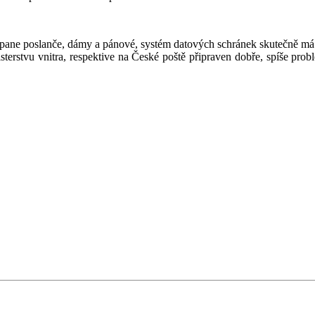
pane poslanče, dámy a pánové, systém datových schránek skutečně má 
terstvu vnitra, respektive na České poště připraven dobře, spíše probl