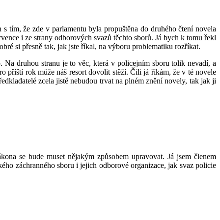
s tím, že zde v parlamentu byla propuštěna do druhého čtení novela
ervence i ze strany odborových svazů těchto sborů. Já bych k tomu řekl
é si přesně tak, jak jste říkal, na výboru problematiku rozříkat.
 Na druhou stranu je to věc, která v policejním sboru tolik nevadí, a
říští rok může náš resort dovolit stěží. Čili já říkám, že v té novele
dkladatelé zcela jistě nebudou trvat na plném znění novely, tak jak ji
 zákona se bude muset nějakým způsobem upravovat. Já jsem členem
ého záchranného sboru i jejich odborové organizace, jak svaz policie