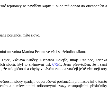
 České republiky na navýšení kapitálu bude mít dopad do obchodních a
pane poslanče, máte slovo.
ministra vnitra Martina Pecinu ve věci služebního zákona.
 Tejce, Václava Klučky, Richarda Dolejše, Juraje Ranince, Zdeňka
ích sborů. Byl to sněmovní tisk
675
/1. Jsem přesvědčen, že i sami
, že nelogičnosti a chyby v návrhu zákona vnášejí ještě více nejistoty
pečnostní sbory spadají, doporučovat poslancům při hlasování o tomto
ním a s relevantními odborovými svazy zastupujícími příslušníky