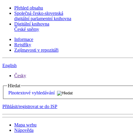
Přehled obsahu
Společná česko-slovenská
digitální parlamentní knihovna
Digitální knihovna
České sněmy
Informace
Rejstříky
Zajímavosti v repozitáři
English
Česky
Hledat
Plnotextové vyhledávání
Přihlásit/registrovat se do ISP
Mapa webu
Nápověda