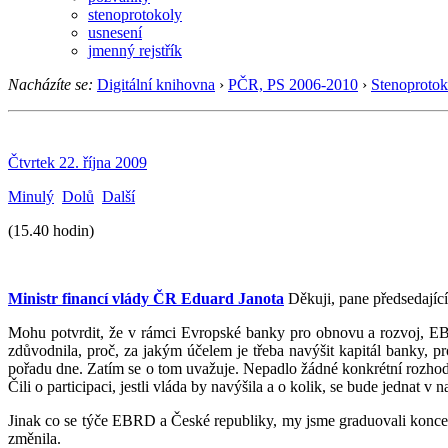
stenoprotokoly
usnesení
jmenný rejstřík
Nacházíte se:
Digitální knihovna
›
PČR, PS 2006-2010
›
Stenoprotok
Čtvrtek 22. října 2009
Minulý
Dolů
Další
(15.40 hodin)
Ministr financí vlády ČR Eduard Janota
Děkuji, pane předsedající,
Mohu potvrdit, že v rámci Evropské banky pro obnovu a rozvoj, EBR
zdůvodnila, proč, za jakým účelem je třeba navýšit kapitál banky, pr
pořadu dne. Zatím se o tom uvažuje. Nepadlo žádné konkrétní rozho
Čili o participaci, jestli vláda by navýšila a o kolik, se bude jednat 
Jinak co se týče EBRD a České republiky, my jsme graduovali konce
změnila.