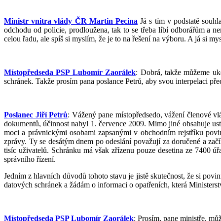
Ministr vnitra vlády ČR Martin Pecina
Já s tím v podstatě souhl
odchodu od policie, prodloužena, tak to se třeba líbí odborářům a n
celou řadu, ale spíš si myslím, že je to na řešení na výboru. A já si m
Místopředseda PSP Lubomír Zaorálek
: Dobrá, takže můžeme ukon
schránek. Takže prosím pana poslance Petrů, aby svou interpelaci pře
Poslanec Jiří Petrů
: Vážený pane místopředsedo, vážení členové vlá
dokumentů, účinnost nabyl 1. července 2009. Mimo jiné obsahuje us
moci a právnickými osobami zapsanými v obchodním rejstříku povinn
zprávy. Ty se desátým dnem po odeslání považují za doručené a začí
tisíc uživatelů. Schránku má však zřízenu pouze desetina ze 7400 
správního řízení.
Jedním z hlavních důvodů tohoto stavu je jistě skutečnost, že si povi
datových schránek a žádám o informaci o opatřeních, která Ministerstv
Místopředseda PSP Lubomír Zaorálek
: Prosím, pane ministře, může