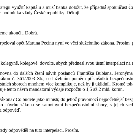
trategii využití kapitálu a musí banka doložit, že případná spoluúčast
 je podmínka vlády České republiky. Děkuji.
žeme ukončit. Dobrá.
rpeloval opět Martina Pecinu nyní ve věci služebního zákona. Prosím, 
 kolegyně, kolegové, dovolte, abych přednesl svou ústní interpelaci na 
ěmovna do dalších čtení návrh poslanců Františka Bublana, Jeronýma
zákon č. 361/2003 Sb., o služebním poměru příslušníků bezpečnostn
ostních sborech mnohem více komplikuje, než by ji uklidnil. Kromě toho
je tento návrh mandatorní výdaje rozpočtu o 1,5 až 2 mld. korun.
 zákona? Co budete jako ministr, do jehož pravomocí nejpočetnější bez
to návrhu zákona se samotnými bezpečnostními sbory, s jejich vede
za odpověď.
tedy odpověděl na tuto interpelaci. Prosím.