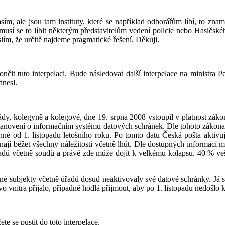
asím, ale jsou tam instituty, které se například odborářům líbí, to z
emusí se to líbit některým představitelům vedení policie nebo Hasičské
yslím, že určitě najdeme pragmatické řešení. Děkuji.
čit tuto interpelaci. Bude následovat další interpelace na ministra P
dnesl.
dy, kolegyně a kolegové, dne 19. srpna 2008 vstoupil v platnost záko
tanovení o informačním systému datových schránek. Dle tohoto zákona
é od 1. listopadu letošního roku. Po tomto datu Česká pošta aktivuj
nají běžet všechny náležitosti včetně lhůt. Dle dostupných informací 
úřadů včetně soudů a právě zde může dojít k velkému kolapsu. 40 % ve
nné subjekty včetně úřadů dosud neaktivovaly své datové schránky. Já s
o vnitra přijalo, případně hodlá přijmout, aby po 1. listopadu nedošlo
te se pustit do toto interpelace.