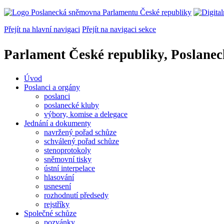
Přejít na hlavní navigaci
Přejít na navigaci sekce
Parlament České republiky, Poslane
Úvod
Poslanci a orgány
poslanci
poslanecké kluby
výbory, komise a delegace
Jednání a dokumenty
navržený pořad schůze
schválený pořad schůze
stenoprotokoly
sněmovní tisky
ústní interpelace
hlasování
usnesení
rozhodnutí předsedy
rejstříky
Společné schůze
pozvánky