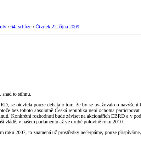
oly
›
64. schůze
›
Čtvrtek 22. října 2009
 snad to stihnu.
D, se otevřela pouze debata o tom, že by se uvažovalo o navýšení k
otože bez tohoto absolutně Česká republika není ochotna participovat 
dnutí. Konkrétní rozhodnutí bude záviset na akcionářích EBRD a v po
v naší vládě, v našem parlamentu až ve druhé polovině roku 2010.
m roku 2007, to znamená už prostředky nečerpáme, pouze přispíváme, m