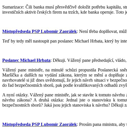
Sumarizace: Čili banka musí přesvědčivě doložit potřebu kapitálu, s
investičních aktivit českých firem na trzích, kde banka operuje. Toto
Místopředseda PSP Lubomír Zaorálek
: Není třeba doplňovat, mů
Teď by tedy měl nastoupit pan poslanec Michael Hrbata, který by inte
Poslanec Michael Hrbata
: Děkuji. Vážený pane předsedající, vládo,
Vážený pane ministře, na minulé schůzi propustila Poslanecká sn
Maršíčka a dalších na vydání zákona, kterým se mění a doplňuje 
navrhovatelé si již dnes uvědomují, že jejich návrh situaci v bezpečn
do řad bezpečnostních sborů, pak podle kvalifikovaných odhadů zvyšu
A nyní otázky. Vážený pane ministře, jak se stavíte k tomuto návrhu
návrhu zákona? A druhá otázka: Jednal jste o stanovisku k tomu
bezpečnostních sborů? Jaká jsou jejich stanoviska k návrhu? Děkuji 
Místopředseda PSP Lubomír Zaorálek
: Prosím pana ministra, aby 