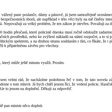
 vážený pane poslanče, dámy a pánové, já jsem samozřejmě seznámen 
 bezpečnostních sborů, ale například v této věci byly na mě činěny int
 Nepovažuji za velký problém, že ten zákon je otevřen. Považuji za dobr
50 hodin přesčasů, které policisté dneska musí ročně odsloužit zadarmo.
h prostředků, nebo ke zvýšení nákladů na státní rozpočet, a to si pro p
ickým spektrem, a na druhou stranu souhlasím s tím, co říkáte, že i pře
ěli k přijatelnému závěru pro všechny.
, který může ještě minutu využít. Prosím.
. Jsem velmi rád, že nacházíme podobnou řeč v tom, že tato novela
me o tom mluvit. Já bych chtěl jenom říci, že vedení policie, Hasičsk
 Ale to jenom na doplnění. Děkuji za odpověď.
ště pan ministr něco doplnit.