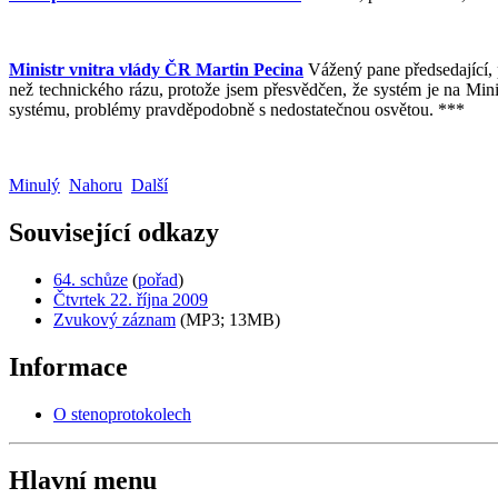
Ministr vnitra vlády ČR Martin Pecina
Vážený pane předsedající, 
než technického rázu, protože jsem přesvědčen, že systém je na Minis
systému, problémy pravděpodobně s nedostatečnou osvětou. ***
Minulý
Nahoru
Další
Související odkazy
64. schůze
(
pořad
)
Čtvrtek 22. října 2009
Zvukový záznam
(MP3; 13MB)
Informace
O stenoprotokolech
Hlavní menu