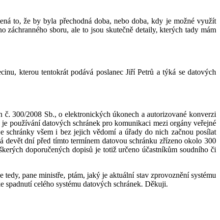
namená to, že by byla přechodná doba, nebo doba, kdy je možné využít
ho záchranného sboru, ale to jsou skutečně detaily, kterých tady mám
ecinu, kterou tentokrát podává poslanec Jiří Petrů a týká se datových
n č. 300/2008 Sb., o elektronických úkonech a autorizované konverzi
 je používání datových schránek pro komunikaci mezi orgány veřejné
e schránky všem i bez jejich vědomí a úřady do nich začnou posílat
má devět dní před tímto termínem datovou schránku zřízeno okolo 300
škerých doporučených dopisů je totiž určeno účastníkům soudního či
e tedy, pane ministře, ptám, jaký je aktuální stav zprovoznění systému
 ke spadnutí celého systému datových schránek. Děkuji.