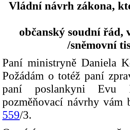
Vládní návrh zákona, kt
občanský soudní řád, v
/sněmovní ti
Paní ministryně Daniela K
Požádám o totéž paní zpra
paní poslankyni Evu D
pozměňovací návrhy vám b
559
/3.