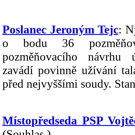
Poslanec Jeroným Tejc
: N
o bodu 36 pozměňova
pozměňovacího návrhu ú
zavádí povinně užívání tal
před nejvyššími soudy. Stan
Místopředseda PSP Vojtě
(Souhlas.)