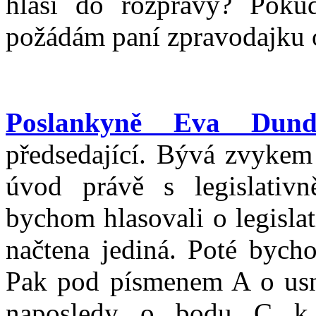
hlásí do rozpravy? Poku
požádám paní zpravodajku o
Poslankyně Eva Dund
předsedající. Bývá zvykem
úvod právě s legislativ
bychom hlasovali o legisla
načtena jediná. Poté bych
Pak pod písmenem A o usn
naposledy o bodu C k