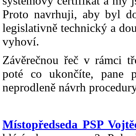
systémový certifikát a my 
Proto navrhuji, aby byl d
legislativně technický a 
vyhoví.
Závěrečnou řeč v rámci tř
poté co ukončíte, pane př
neprodleně návrh procedury
Místopředseda PSP Vojtěc