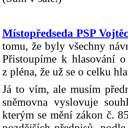
Místopředseda PSP Vojtěc
tomu, že byly všechny náv
Přistoupíme k hlasování o
z pléna, že už se o celku hl
Já to vím, ale musím předn
sněmovna vyslovuje souh
kterým se mění zákon č. 85
pozdějších předpisů, podl