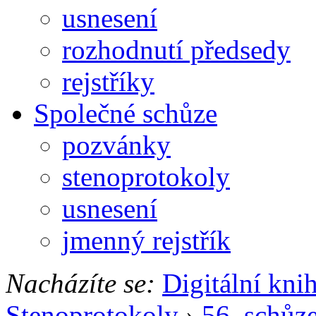
usnesení
rozhodnutí předsedy
rejstříky
Společné schůze
pozvánky
stenoprotokoly
usnesení
jmenný rejstřík
Nacházíte se:
Digitální kni
Stenoprotokoly
›
56. schůz