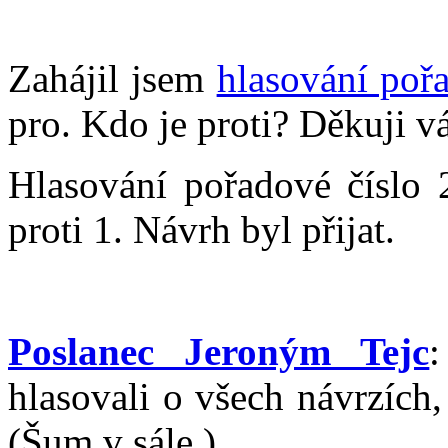
Zahájil jsem
hlasování poř
pro. Kdo je proti? Děkuji v
Hlasování pořadové číslo 
proti 1. Návrh byl přijat.
Poslanec Jeroným Tejc
hlasovali o všech návrzích,
(Šum v sále.)