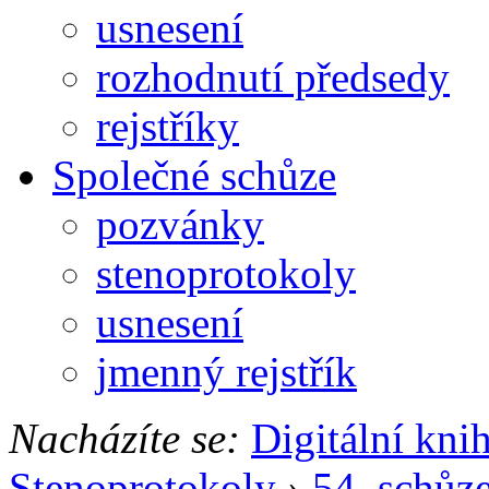
usnesení
rozhodnutí předsedy
rejstříky
Společné schůze
pozvánky
stenoprotokoly
usnesení
jmenný rejstřík
Nacházíte se:
Digitální kni
Stenoprotokoly
›
54. schůz