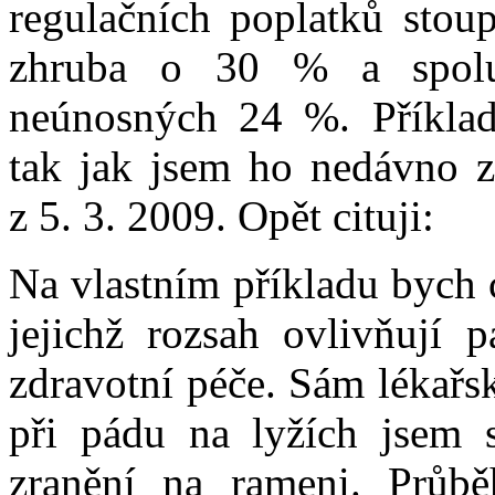
regulačních poplatků stou
zhruba o 30 % a spoluú
neúnosných 24 %. Příklad 
tak jak jsem ho nedávno 
z 5. 3. 2009. Opět cituji:
Na vlastním příkladu bych c
jejichž rozsah ovlivňují 
zdravotní péče. Sám lékařs
při pádu na lyžích jsem s
zranění na rameni. Průbě