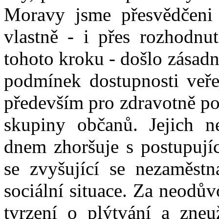
Moravy jsme přesvědčeni
vlastně - i přes rozhodnu
tohoto kroku - došlo zásad
podmínek dostupnosti veřej
především pro zdravotně po
skupiny občanů. Jejich n
dnem zhoršuje s postupují
se zvyšující se nezaměst
sociální situace. Za neodů
tvrzení o plýtvání a zneu