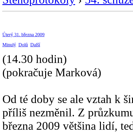
Úterý 31. března 2009
Minulý
Dolů
Další
(14.30 hodin)
(pokračuje Marková)
Od té doby se ale vztah k š
příliš nezměnil. Z průzkum
března 2009 většina lidí, t