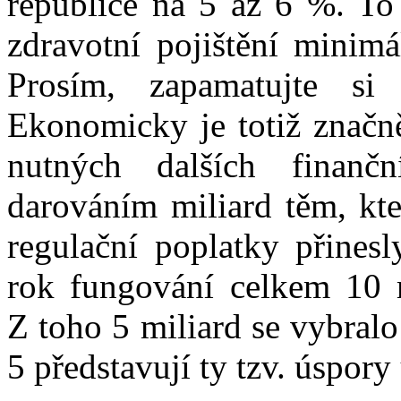
republice na 5 až 6 %. To
zdravotní pojištění minimá
Prosím, zapamatujte s
Ekonomicky je totiž značně
nutných dalších finančn
darováním miliard těm, kte
regulační poplatky přinesl
rok fungování celkem 10 m
Z toho 5 miliard se vybralo
5 představují ty tzv. úspory