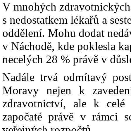
V mnohých zdravotnických z
s nedostatkem lékařů a sest
oddělení. Mohu dodat nedá
v Náchodě, kde poklesla kap
necelých 28 % právě v důsle
Nadále trvá odmítavý pos
Moravy nejen k zavedení
zdravotnictví, ale k celé
započaté právě v rámci sc
veřejných rozpočtů.