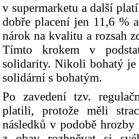
v supermarketu a další plat
dobře placení jen 11,6 % a
nárok na kvalitu a rozsah z
Tímto krokem v podstat
solidarity. Nikoli bohatý j
solidární s bohatým.
Po zavedení tzv. regulačn
platili, protože měli str
následků v podobě hrozby 
z obav rozhněvat si svéh