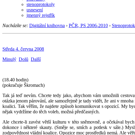
stenoprotokoly
usnesení
jmenný rejstřík
Nacházíte se:
Digitální knihovna
›
PČR, PS 2006-2010
›
Stenoprotok
Středa 4. června 2008
Minulý
Dolů
Další
(18.40 hodin)
(pokračuje Škromach)
Tak já teď nevím. Chcete tedy jako, abychom vám umožnili cestovat
otázka jenom párování, ale samozřejmě je tady vidět, že ani v mnoha z
koalici. Tak věřím, že najdete způsob komunikovat s opozicí. My bych
nějak vydržíme do těch voleb, možná předčasných.
Ale chcete-li zavést větší kulturu v této sněmovně, a očekával b
dokonce i některé skauty. (Směje se, smích a potlesk v sále.) My
zodpovědnost vládní koalice. Opozice moc prostředků nemá. Ale věřte