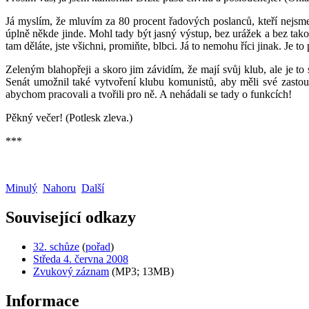
Já myslím, že mluvím za 80 procent řadových poslanců, kteří nejsme
úplně někde jinde. Mohl tady být jasný výstup, bez urážek a bez tak
tam děláte, jste všichni, promiňte, blbci. Já to nemohu říci jinak. Je to
Zeleným blahopřeji a skoro jim závidím, že mají svůj klub, ale je to
Senát umožnil také vytvoření klubu komunistů, aby měli své zastoup
abychom pracovali a tvořili pro ně. A nehádali se tady o funkcích!
Pěkný večer! (Potlesk zleva.)
***
Minulý
Nahoru
Další
Související odkazy
32. schůze
(
pořad
)
Středa 4. června 2008
Zvukový záznam
(MP3; 13MB)
Informace