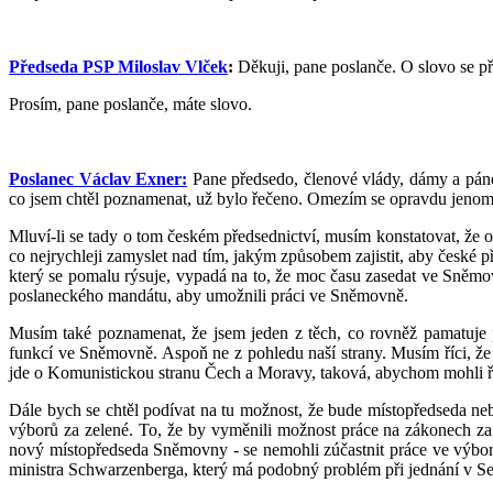
Předseda PSP Miloslav Vlček
:
Děkuji, pane poslanče. O slovo se př
Prosím, pane poslanče, máte slovo.
Poslanec Václav Exner:
Pane předsedo, členové vlády, dámy a pánov
co jsem chtěl poznamenat, už bylo řečeno. Omezím se opravdu jenom n
Mluví-li se tady o tom českém předsednictví, musím konstatovat, že op
co nejrychleji zamyslet nad tím, jakým způsobem zajistit, aby české 
který se pomalu rýsuje, vypadá na to, že moc času zasedat ve Sněmovn
poslaneckého mandátu, aby umožnili práci ve Sněmovně.
Musím také poznamenat, že jsem jeden z těch, co rovněž pamatuje
funkcí ve Sněmovně. Aspoň ne z pohledu naší strany. Musím říci, že
jde o Komunistickou stranu Čech a Moravy, taková, abychom mohli ří
Dále bych se chtěl podívat na tu možnost, že bude místopředseda ne
výborů za zelené. To, že by vyměnili možnost práce na zákonech za ad
nový místopředseda Sněmovny - se nemohli zúčastnit práce ve výboru
ministra Schwarzenberga, který má podobný problém při jednání v Se