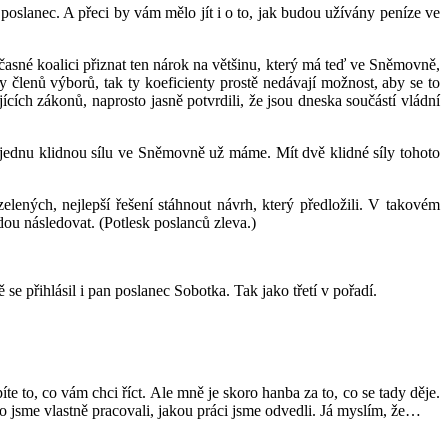
poslanec. A přeci by vám mělo jít i o to, jak budou užívány peníze ve
časné koalici přiznat ten nárok na většinu, který má teď ve Sněmovně,
 členů výborů, tak ty koeficienty prostě nedávají možnost, aby se to
ících zákonů, naprosto jasně potvrdili, že jsou dneska součástí vládní
e jednu klidnou sílu ve Sněmovně už máme. Mít dvě klidné síly tohoto
elených, nejlepší řešení stáhnout návrh, který předložili. V takovém
udou následovat. (Potlesk poslanců zleva.)
e přihlásil i pan poslanec Sobotka. Tak jako třetí v pořadí.
e to, co vám chci říct. Ale mně je skoro hanba za to, co se tady děje.
Co jsme vlastně pracovali, jakou práci jsme odvedli. Já myslím, že…