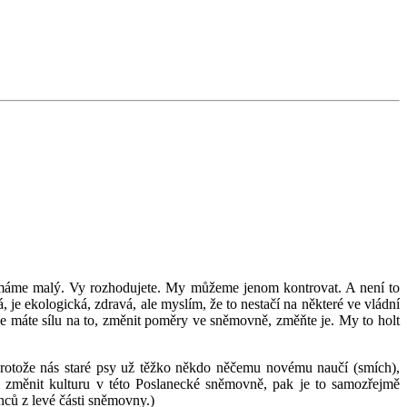
or máme malý. Vy rozhodujete. My můžeme jenom kontrovat. A není to
 je ekologická, zdravá, ale myslím, že to nestačí na některé ve vládní
iže máte sílu na to, změnit poměry ve sněmovně, změňte je. My to holt
protože nás staré psy už těžko někdo něčemu novému naučí (smích),
i změnit kulturu v této Poslanecké sněmovně, pak je to samozřejmě
nců z levé části sněmovny.)