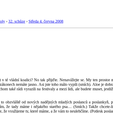
oly
›
32. schůze
›
Středa 4. června 2008
 v té vládní koalici? No tak přijďte. Nenavážejte se. My ten prost
ákonech nemáte jasno. Asi jste toho málo vypili (smích). Aloe je dobrá,
om také rádi vyrazili na festivaly a mezi lidi, ale budete muset, jestl
ych to obzvláště od nových nadějných mladých poslanců a poslankyň, 
slím, že tady máme i nějakého starého psa… (Smích.) Takže chcete-l
, že využijeme ty, které máme, a že vám to neulehčíme. (Potlesk posla