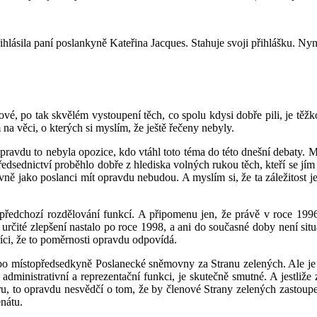
ihlásila paní poslankyně Kateřina Jacques. Stahuje svoji přihlášku. Ny
é, po tak skvělém vystoupení těch, co spolu kdysi dobře pili, je těž
a věci, o kterých si myslím, že ještě řečeny nebyly.
ravdu to nebyla opozice, kdo vtáhl toto téma do této dnešní debaty. Mys
předsednictví proběhlo dobře z hlediska volných rukou těch, kteří se j
ě jako poslanci mít opravdu nebudou. A myslím si, že ta záležitost jen
 předchozí rozdělování funkcí. A připomenu jen, že právě v roce 19
 určité zlepšení nastalo po roce 1998, a ani do současné doby není s
ci, že to poměrnosti opravdu odpovídá.
bo místopředsedkyně Poslanecké sněmovny za Stranu zelených. Ale je 
ministrativní a reprezentační funkci, je skutečně smutné. A jestliže z
, to opravdu nesvědčí o tom, že by členové Strany zelených zastoupe
nátu.