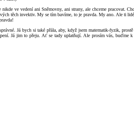
 nikde ve vedení ani Sněmovny, ani strany, ale chceme pracovat. Chc
ových těch invektiv. My se tím bavíme, to je pravda. My ano. Ale ti li
 pravda!
 správné. Já bych si také přála, aby, když jsem matematik-fyzik, prost
ení. Já jim to přeju. Ať se tady uplatňují. Ale prosím vás, buďme k 