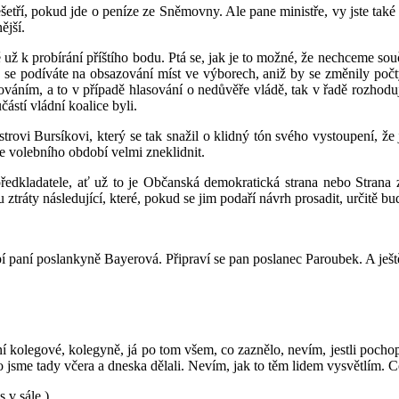
etří, pokud jde o peníze ze Sněmovny. Ale pane ministře, vy jste také 
ější.
ž k probírání příštího bodu. Ptá se, jak je to možné, že nechceme sou
 se podíváte na obsazování míst ve výborech, aniž by se změnily počty
sováním, a to v případě hlasování o nedůvěře vládě, tak v řadě rozhoduj
částí vládní koalice byli.
trovi Bursíkovi, který se tak snažil o klidný tón svého vystoupení, ž
 volebního období velmi zneklidnit.
 předkladatele, ať už to je Občanská demokratická strana nebo Strana z
 ztráty následující, které, pokud se jim podaří návrh prosadit, určitě b
paní poslankyně Bayerová. Připraví se pan poslanec Paroubek. A ještě s
 kolegové, kolegyně, já po tom všem, co zaznělo, nevím, jestli pochopít
co jsme tady včera a dneska dělali. Nevím, jak to těm lidem vysvětlím. 
 v sále.)