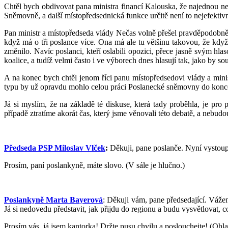
Chtěl bych obdivovat pana ministra financí Kalouska, že najednou neš
Sněmovně, a další místopředsednická funkce určitě není to nejefektivn
Pan ministr a místopředseda vlády Nečas volně přešel pravděpodobně u
když má o tři poslance více. Ona má ale tu většinu takovou, že když
změnilo. Navíc poslanci, kteří oslabili opozici, přece jasně svým hla
koalice, a tudíž velmi často i ve výborech dnes hlasují tak, jako by sou
A na konec bych chtěl jenom říci panu místopředsedovi vlády a minis
typu by už opravdu mohlo celou práci Poslanecké sněmovny do konce
Já si myslím, že na základě té diskuse, která tady proběhla, je pro
případě ztratíme akorát čas, který jsme věnovali této debatě, a nebudou
Předseda PSP Miloslav Vlček
:
Děkuji, pane poslanče. Nyní vystoupí 
Prosím, paní poslankyně, máte slovo. (V sále je hlučno.)
Poslankyně Marta Bayerová
: Děkuji vám, pane předsedající. Vážení
Já si nedovedu představit, jak přijdu do regionu a budu vysvětlovat, 
Prosím vás, já jsem kantorka! Držte pusu chvilu a poslouchejte! (Ohlas