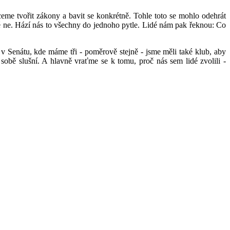
eme tvořit zákony a bavit se konkrétně. Tohle toto se mohlo odehrát
dé ne. Hází nás to všechny do jednoho pytle. Lidé nám pak řeknou: Co
ě v Senátu, kde máme tři - poměrově stejně - jsme měli také klub, aby
sobě slušní. A hlavně vraťme se k tomu, proč nás sem lidé zvolili -