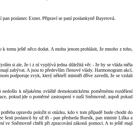
ní pan poslanec Exner. Připraví se paní poslankyně Bayerová.
ko k tomu ještě něco dodat. A mohu jenom prohlásit, že mnoho z toho,
lím si ale, že i z ní vyplývá jedna důležitá věc - že by se vláda měla
ím mají zabývat. A jsou to především členové vlády. Harmonogram akcí,
om podporuje zvyk, který někteří ministři dříve zavedli, že se vzdali
96 nedošlo k nějakému zvláště demokratickému poměrnému rozdělení
ituace, pokud jde o poměrné zastoupení v naší Sněmovně, aspoň pokud
potřeba opravdu položit si otázku, kdo v tom případě bude chodit do
e šesti poslanců by už tři - pan předseda Bursík, pan ministr Liška a
ní ve Sněmovně chtěli při zpracování zákonů pomoci. A to ještě mají