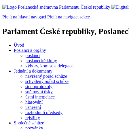
Přejít na hlavní navigaci
Přejít na navigaci sekce
Parlament České republiky, Poslane
Úvod
Poslanci a orgány
poslanci
poslanecké kluby
výbory, komise a delegace
Jednání a dokumenty
navržený pořad schůze
schválený pořad schůze
stenoprotokoly
sněmovní tisky
ústní interpelace
hlasování
usnesení
rozhodnutí předsedy
rejstříky
Společné schůze
pozvánky