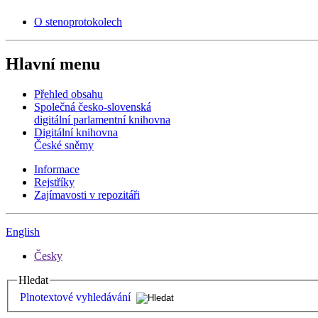
O stenoprotokolech
Hlavní menu
Přehled obsahu
Společná česko-slovenská
digitální parlamentní knihovna
Digitální knihovna
České sněmy
Informace
Rejstříky
Zajímavosti v repozitáři
English
Česky
Hledat
Plnotextové vyhledávání