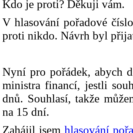
Kdo je proti? Děkuji vám.
V hlasování pořadové čísl
proti nikdo. Návrh byl přija
Nyní pro pořádek, abych do
ministra financí, jestli so
dnů. Souhlasí, takže může
na 15 dní.
Zahájil jsem
hlasování poř