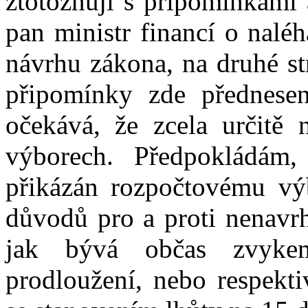
ztotožňuji s připomínkami 
pan ministr financí o naléh
návrhu zákona, na druhé st
připomínky zde přednese
očekává, že zcela určitě 
výborech. Předpokládám
přikázán rozpočtovému vý
důvodů pro a proti nenavrh
jak bývá občas zvyke
prodloužení, nebo respekti