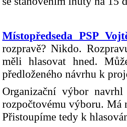
se stanovením lhůty na 15 
Místopředseda PSP Vojtě
rozpravě? Nikdo. Rozprav
měli hlasovat hned. Může
předloženého návrhu k proj
Organizační výbor navrhl
rozpočtovému výboru. Má n
Přistoupíme tedy k hlasován