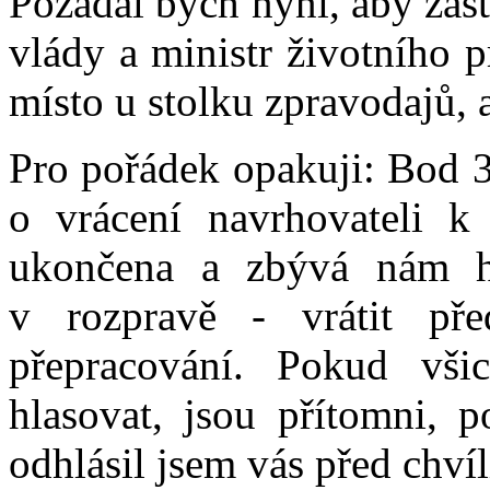
Požádal bych nyní, aby zás
vlády a ministr životního p
místo u stolku zpravodajů, 
Pro pořádek opakuji: Bod 3
o vrácení navrhovateli k 
ukončena a zbývá nám h
v rozpravě - vrátit pře
přepracování. Pokud vši
hlasovat, jsou přítomni, 
odhlásil jsem vás před chví