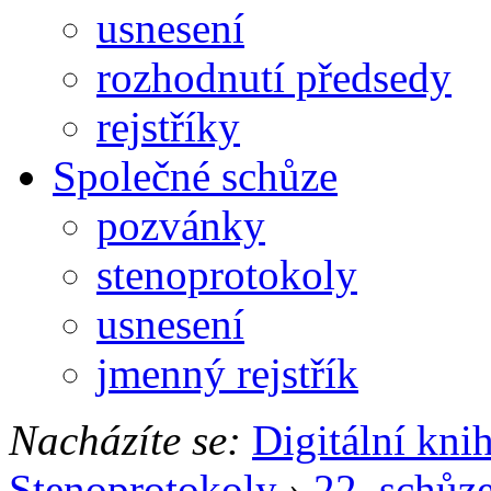
usnesení
rozhodnutí předsedy
rejstříky
Společné schůze
pozvánky
stenoprotokoly
usnesení
jmenný rejstřík
Nacházíte se:
Digitální kni
Stenoprotokoly
›
22. schůz