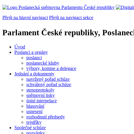
Přejít na hlavní navigaci
Přejít na navigaci sekce
Parlament České republiky, Poslane
Úvod
Poslanci a orgány
poslanci
poslanecké kluby
výbory, komise a delegace
Jednání a dokumenty
navržený pořad schůze
schválený pořad schůze
stenoprotokoly
sněmovní tisky
ústní interpelace
hlasování
usnesení
rozhodnutí předsedy
rejstříky
Společné schůze
pozvánky