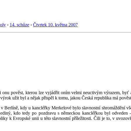
oly
›
14. schůze
›
Čtvrtek 10. května 2007
i onu pověst, kterou lze vyjádřit oním velmi neuctivým výrazem, byť a
 výrok užit byl a nějak přispěl k tomu, jakou Česká republika má pověst
v Berlíně, kdy u kancléřky Merkelové bylo slavnostní shromáždění všec
 jediný, kdo tedy po pozdravu s německou kancléřkou byl odveden 
ky k Evropské unii u této slavnostní příležitosti. Čili je to, v uvozo