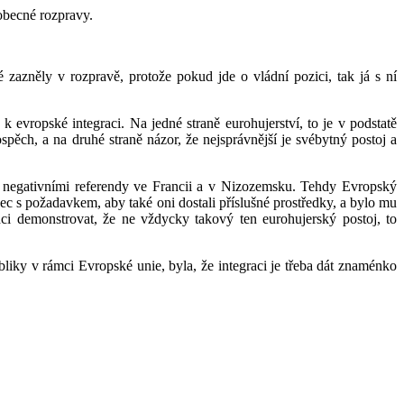
obecné rozpravy.
zazněly v rozpravě, protože pokud jde o vládní pozici, tak já s ní
 evropské integraci. Na jedné straně eurohujerství, to je v podstatě
spěch, a na druhé straně názor, že nejsprávnější je svébytný postoj a
ma negativními referendy ve Francii a v Nizozemsku. Tehdy Evropský
c s požadavkem, aby také oni dostali příslušné prostředky, a bylo mu
hci demonstrovat, že ne vždycky takový ten eurohujerský postoj, to
bliky v rámci Evropské unie, byla, že integraci je třeba dát znaménko