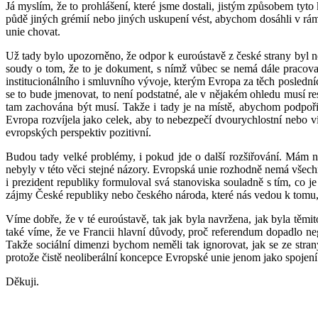
Já myslím, že to prohlášení, které jsme dostali, jistým způsobem tyt
půdě jiných grémií nebo jiných uskupení vést, abychom dosáhli v r
unie chovat.
Už tady bylo upozorněno, že odpor k euroústavě z české strany byl nep
soudy o tom, že to je dokument, s nímž vůbec se nemá dále pracovat
institucionálního i smluvního vývoje, kterým Evropa za těch posledn
se to bude jmenovat, to není podstatné, ale v nějakém ohledu musí re
tam zachována být musí. Takže i tady je na místě, abychom podpořili
Evropa rozvíjela jako celek, aby to nebezpečí dvourychlostní nebo ví
evropských perspektiv pozitivní.
Budou tady velké problémy, i pokud jde o další rozšiřování. Mám na 
nebyly v této věci stejné názory. Evropská unie rozhodně nemá všechny
i prezident republiky formuloval svá stanoviska souladně s tím, co 
zájmy České republiky nebo českého národa, které nás vedou k tomu, ž
Víme dobře, že v té euroústavě, tak jak byla navržena, jak byla těm
také víme, že ve Francii hlavní důvody, proč referendum dopadlo nega
Takže sociální dimenzi bychom neměli tak ignorovat, jak se ze stran
protože čistě neoliberální koncepce Evropské unie jenom jako spojení 
Děkuji.