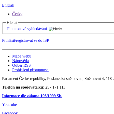
English
Česky
Hledat
Plnotextové vyhledávání
Přihlásit/registrovat se do ISP
Mapa webu
Nápověda
Odběr RSS
Prohlášení přístupnosti
Parlament České republiky, Poslanecká sněmovna, Sněmovní 4, 118 2
Telefon na spojovatelku:
257 171 111
Informace dle zákona 106/1999 Sb.
YouTube
Facebook