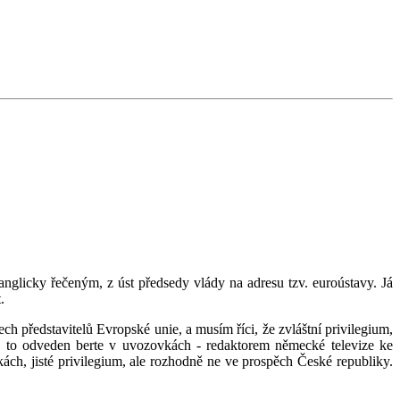
nglicky řečeným, z úst předsedy vlády na adresu tzv. euroústavy. Já
.
h představitelů Evropské unie, a musím říci, že zvláštní privilegium,
- to odveden berte v uvozovkách - redaktorem německé televize ke
vkách, jisté privilegium, ale rozhodně ne ve prospěch České republiky.