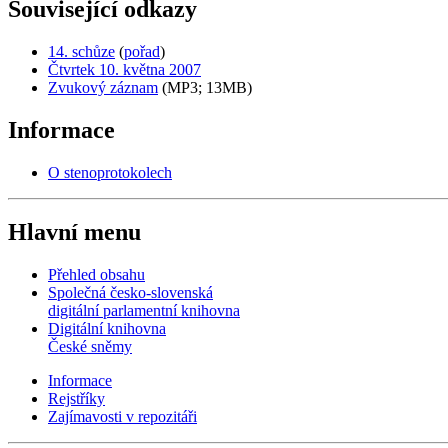
Související odkazy
14. schůze
(
pořad
)
Čtvrtek 10. května 2007
Zvukový záznam
(MP3; 13MB)
Informace
O stenoprotokolech
Hlavní menu
Přehled obsahu
Společná česko-slovenská
digitální parlamentní knihovna
Digitální knihovna
České sněmy
Informace
Rejstříky
Zajímavosti v repozitáři