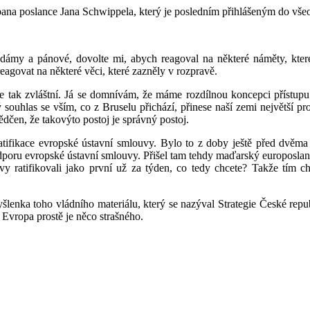
pana poslance Jana Schwippela, který je posledním přihlášeným do vše
dámy a pánové, dovolte mi, abych reagoval na některé náměty, které 
eagovat na některé věci, které zazněly v rozpravě.
 tak zvláštní. Já se domnívám, že máme rozdílnou koncepci přístupu k
souhlas se vším, co z Bruselu přichází, přinese naší zemi největší pro
ědčen, že takovýto postoj je správný postoj.
ratifikace evropské ústavní smlouvy. Bylo to z doby ještě před dvě
odporu evropské ústavní smlouvy. Přišel tam tehdy maďarský europoslane
vy ratifikovali jako první už za týden, co tedy chcete? Takže tím c
myšlenka toho vládního materiálu, který se nazýval Strategie České repu
 Evropa prostě je něco strašného.