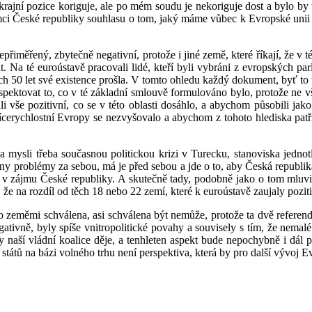
o krajní pozice koriguje, ale po mém soudu je nekoriguje dost a bylo b
ámci České republiky souhlasu o tom, jaký máme vůbec k Evropské uni
řiměřený, zbytečně negativní, protože i jiné země, které říkají, že v 
. Na té euroústavě pracovali lidé, kteří byli vybráni z evropských p
ích 50 let své existence prošla. V tomto ohledu každý dokument, byť to
spektovat to, co v té základní smlouvě formulováno bylo, protože ne vš
 vše pozitivní, co se v této oblasti dosáhlo, a abychom působili jako 
cerychlostní Evropy se nezvyšovalo a abychom z tohoto hlediska patřil
mysli třeba současnou politickou krizi v Turecku, stanoviska jednotl
 problémy za sebou, má je před sebou a jde o to, aby Česká republika z
je v zájmu České republiky. A skutečně tady, podobně jako o tom mluvil
e na rozdíl od těch 18 nebo 22 zemí, které k euroústavě zaujaly pozit
ito zeměmi schválena, asi schválena být nemůže, protože ta dvě referen
tivně, byly spíše vnitropolitické povahy a souvisely s tím, že nemalé 
y naší vládní koalice děje, a tenhleten aspekt bude nepochybně i dál p
států na bázi volného trhu není perspektiva, která by pro další vývoj E