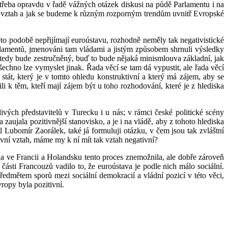
y třeba opravdu v řadě vážných otázek diskusi na půdě Parlamentu i na
i vztah a jak se budeme k různým rozporným trendům uvnitř Evropské
této podobě nepřijímají euroústavu, rozhodně neměly tak negativistické
arlamentů, jmenováni tam vládami a jistým způsobem shrnuli výsledky
 tedy bude zestručněný, buď to bude nějaká minismlouva základní, jak
echno lze vymyslet jinak. Řada věcí se tam dá vypustit, ale řada věcí
stát, který je v tomto ohledu konstruktivní a který má zájem, aby se
i k těm, kteří mají zájem být u toho rozhodování, které je z hlediska
ivých představitelů v Turecku i u nás; v rámci české politické scény
aujala pozitivnější stanovisko, a je i na vládě, aby z tohoto hlediska
 Lubomír Zaorálek, také já formuluji otázku, v čem jsou tak zvláštní
ivní vztah, máme my k ní mít tak vztah negativní?
da ve Francii a Holandsku tento proces znemožnila, ale dobře zároveň
části Francouzů vadilo to, že euroústava je podle nich málo sociální.
ředmětem sporů mezi sociální demokracií a vládní pozicí v této věci,
vropy byla pozitivní.