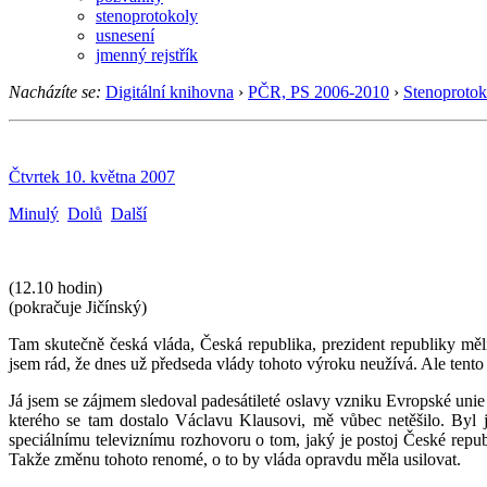
stenoprotokoly
usnesení
jmenný rejstřík
Nacházíte se:
Digitální knihovna
›
PČR, PS 2006-2010
›
Stenoprotok
Čtvrtek 10. května 2007
Minulý
Dolů
Další
(12.10 hodin)
(pokračuje Jičínský)
Tam skutečně česká vláda, Česká republika, prezident republiky měl
jsem rád, že dnes už předseda vlády tohoto výroku neužívá. Ale tento
Já jsem se zájmem sledoval padesátileté oslavy vzniku Evropské unie 
kterého se tam dostalo Václavu Klausovi, mě vůbec netěšilo. Byl
speciálnímu televiznímu rozhovoru o tom, jaký je postoj České republi
Takže změnu tohoto renomé, o to by vláda opravdu měla usilovat.