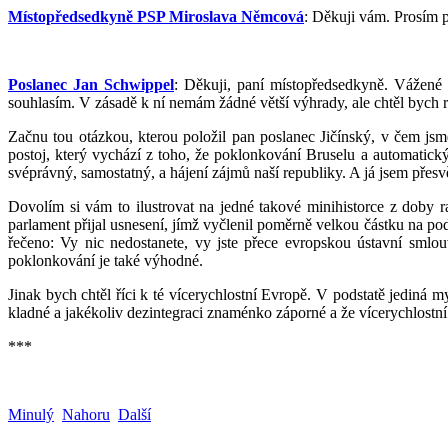
Místopředsedkyně PSP Miroslava Němcová
: Děkuji vám. Prosím 
Poslanec Jan Schwippel
: Děkuji, paní místopředsedkyně. Vážené 
souhlasím. V zásadě k ní nemám žádné větší výhrady, ale chtěl bych r
Začnu tou otázkou, kterou položil pan poslanec Jičínský, v čem jsme
postoj, který vychází z toho, že poklonkování Bruselu a automatický 
svéprávný, samostatný, a hájení zájmů naší republiky. A já jsem přesv
Dovolím si vám to ilustrovat na jedné takové minihistorce z doby 
parlament přijal usnesení, jímž vyčlenil poměrně velkou částku na p
řečeno: Vy nic nedostanete, vy jste přece evropskou ústavní smlou
poklonkování je také výhodné.
Jinak bych chtěl říci k té vícerychlostní Evropě. V podstatě jediná 
kladné a jakékoliv dezintegraci znaménko záporné a že vícerychlostní
***
Minulý
Nahoru
Další