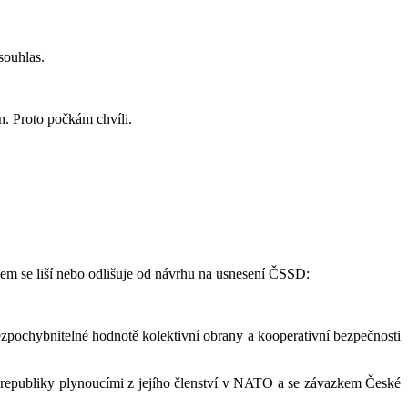
souhlas.
n. Proto počkám chvíli.
čem se liší nebo odlišuje od návrhu na usnesení ČSSD:
 nezpochybnitelné hodnotě kolektivní obrany a kooperativní bezpečnosti
é republiky plynoucími z jejího členství v NATO a se závazkem České