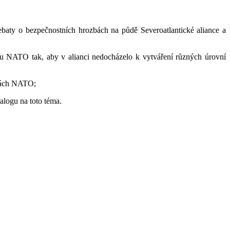
baty o bezpečnostních hrozbách na půdě Severoatlantické aliance a
tu NATO tak, aby v alianci nedocházelo k vytváření různých úrovní
urách NATO;
logu na toto téma.