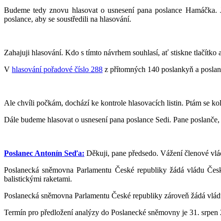
Budeme tedy znovu hlasovat o usnesení pana poslance Hamáčka. Já
poslance, aby se soustředili na hlasování.
Zahajuji hlasování. Kdo s tímto návrhem souhlasí, ať stiskne tlačítko 
V
hlasování pořadové číslo 288
z přítomných 140 poslankyň a poslanc
Ale chvíli počkám, dochází ke kontrole hlasovacích listin. Ptám se ko
Dále budeme hlasovat o usnesení pana poslance Sedi. Pane poslanče, 
Poslanec Antonín Seďa:
Děkuji, pane předsedo. Vážení členové vlád
Poslanecká sněmovna Parlamentu České republiky žádá vládu České
balistickými raketami.
Poslanecká sněmovna Parlamentu České republiky zároveň žádá vládu 
Termín pro předložení analýzy do Poslanecké sněmovny je 31. srpen