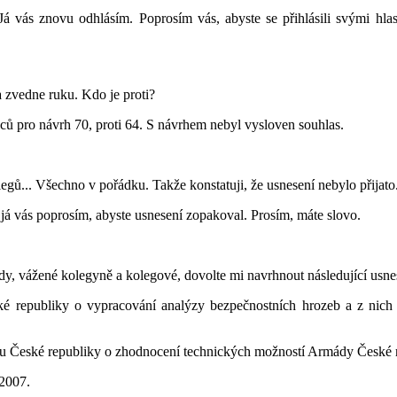
 vás znovu odhlásím. Poprosím vás, abyste se přihlásili svými hl
a zvedne ruku. Kdo je proti?
ů pro návrh 70, proti 64. S návrhem nebyl vysloven souhlas.
legů... Všechno v pořádku. Takže konstatuji, že usnesení nebylo přijato
já vás poprosím, abyste usnesení zopakoval. Prosím, máte slovo.
y, vážené kolegyně a kolegové, dovolte mi navrhnout následující usne
 republiky o vypracování analýzy bezpečnostních hrozeb a z nich v
České republiky o zhodnocení technických možností Armády České repub
 2007.