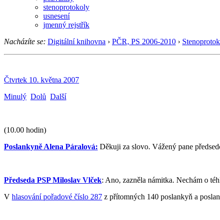
stenoprotokoly
usnesení
jmenný rejstřík
Nacházíte se:
Digitální knihovna
›
PČR, PS 2006-2010
›
Stenoprotok
Čtvrtek 10. května 2007
Minulý
Dolů
Další
(10.00 hodin)
Poslankyně Alena Páralová:
Děkuji za slovo. Vážený pane předsedo
Předseda PSP Miloslav Vlček
: Ano, zazněla námitka. Nechám o téhl
V
hlasování pořadové číslo 287
z přítomných 140 poslankyň a poslanc