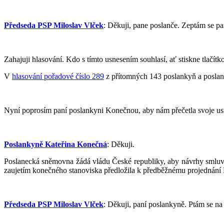
Předseda PSP Miloslav Vlček
: Děkuji, pane poslanče. Zeptám se pan
Zahajuji hlasování. Kdo s tímto usnesením souhlasí, ať stiskne tlačítk
V
hlasování pořadové číslo 289
z přítomných 143 poslankyň a poslanců
Nyní poprosím paní poslankyni Konečnou, aby nám přečetla svoje us
Poslankyně Kateřina Konečná
: Děkuji.
Poslanecká sněmovna žádá vládu České republiky, aby návrhy smluv 
zaujetím konečného stanoviska předložila k předběžnému projednání
Předseda PSP Miloslav Vlček
: Děkuji, paní poslankyně. Ptám se na