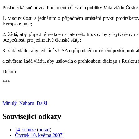
Poslanecká sněmovna Parlamentu České republiky žádá vládu České 
1. v souvislosti s jednáním o případném umístění prvků protirake
Evropské unie;
2. žádá, aby případné reakce na takovéto hrozby byly vytvářeny n
bezpečnosti pro jednotlivé členské státy;
3. žádá vládu, aby jednání s USA o případném umístění prvků proti
a závěrem žádá vládu, aby usilovala o prohloubení dialogu s Rusko
Děkuji.
***
Minulý
Nahoru
Další
Související odkazy
14. schůze
(
pořad
)
Čtvrtek 10. května 2007