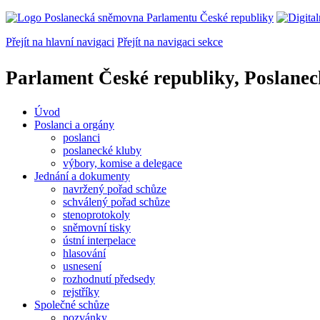
Přejít na hlavní navigaci
Přejít na navigaci sekce
Parlament České republiky, Poslane
Úvod
Poslanci a orgány
poslanci
poslanecké kluby
výbory, komise a delegace
Jednání a dokumenty
navržený pořad schůze
schválený pořad schůze
stenoprotokoly
sněmovní tisky
ústní interpelace
hlasování
usnesení
rozhodnutí předsedy
rejstříky
Společné schůze
pozvánky