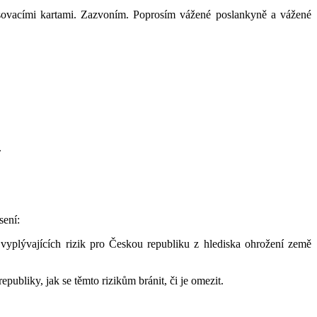
asovacími kartami. Zazvoním. Poprosím vážené poslankyně a vážené
.
sení:
yplývajících rizik pro Českou republiku z hlediska ohrožení země
liky, jak se těmto rizikům bránit, či je omezit.