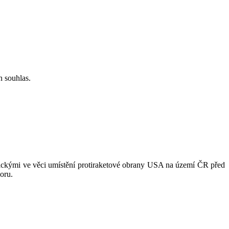
n souhlas.
rickými ve věci umístění protiraketové obrany USA na území ČR před
oru.