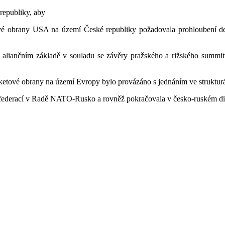
republiky, aby
tové obrany USA na území České republiky požadovala prohloubení de
a aliančním základě v souladu se závěry pražského a rižského summi
raketové obrany na území Evropy bylo provázáno s jednáním ve strukt
u federací v Radě NATO-Rusko a rovněž pokračovala v česko-ruském dia