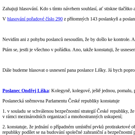
Zahajuji hlasování. Kdo s tímto návrhem souhlasí, ať stiskne tlačítko 
V
hlasování pořadové číslo 290
z přítomných 143 poslankyň a poslanců
Nevidím ani z pohybu poslanců nesoudím, že by došlo ke kontrole. Ale 
Ptám se, jestli je všechno v pořádku. Ano, takže konstatuji, že usnes
Dále budeme hlasovat o usnesení pana poslance Lišky. Já bych poprosi
Poslanec Ondřej Liška
: Kolegyně, kolegové, ještě jednou, pomalu, 
Poslanecká sněmovna Parlamentu České republiky konstatuje
1. v souladu se schválenou bezpečnostní strategií České republiky, že
v rámci mezinárodních organizací a mnohostranných uskupení;
2. konstatuje, že jednání o případném umístění prvků protiraketové
republiky podílet se na budování společné zahraniční a bezpečnostní 