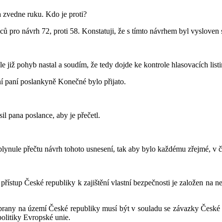
a zvedne ruku. Kdo je proti?
 pro návrh 72, proti 58. Konstatuji, že s tímto návrhem byl vysloven 
již pohyb nastal a soudím, že tedy dojde ke kontrole hlasovacích listi
ení paní poslankyně Konečné bylo přijato.
l pana poslance, aby je přečetl.
plynule přečtu návrh tohoto usnesení, tak aby bylo každému zřejmé, v 
 přístup České republiky k zajištění vlastní bezpečnosti je založen na
 obrany na území České republiky musí být v souladu se závazky Česk
politiky Evropské unie.