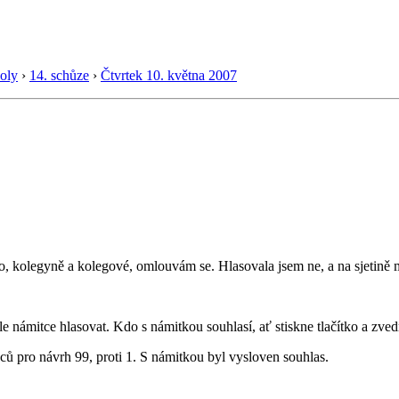
oly
›
14. schůze
›
Čtvrtek 10. května 2007
, kolegyně a kolegové, omlouvám se. Hlasovala jsem ne, a na sjetině
e námitce hlasovat. Kdo s námitkou souhlasí, ať stiskne tlačítko a zved
ů pro návrh 99, proti 1. S námitkou byl vysloven souhlas.