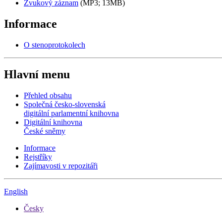
Zvukový záznam
(MP3; 13MB)
Informace
O stenoprotokolech
Hlavní menu
Přehled obsahu
Společná česko-slovenská
digitální parlamentní knihovna
Digitální knihovna
České sněmy
Informace
Rejstříky
Zajímavosti v repozitáři
English
Česky