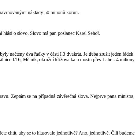
 navrhovanými náklady 50 milionů korun.
í hlásí o slovo. Slovo má pan poslanec Karel Sehoř.
ly načteny dva řádky v části I.3 dvakrát. Je třeba zrušit jeden řádek,
"silnice I/16, Mělník, okružní křižovatka u mostu přes Labe - 4 miliony
ravu. Zeptám se na případná závěrečná slova. Nejprve pana ministra,
chtít, aby se to hlasovalo jednotlivě? Ano, jednotlivě. Čili budeme