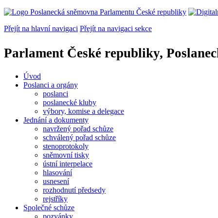
Přejít na hlavní navigaci
Přejít na navigaci sekce
Parlament České republiky, Poslane
Úvod
Poslanci a orgány
poslanci
poslanecké kluby
výbory, komise a delegace
Jednání a dokumenty
navržený pořad schůze
schválený pořad schůze
stenoprotokoly
sněmovní tisky
ústní interpelace
hlasování
usnesení
rozhodnutí předsedy
rejstříky
Společné schůze
pozvánky