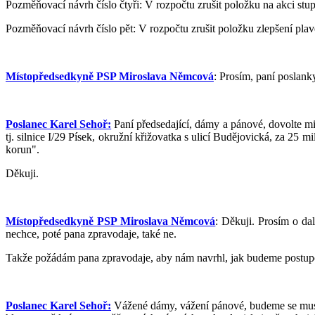
Pozměňovací návrh číslo čtyři: V rozpočtu zrušit položku na akci st
Pozměňovací návrh číslo pět: V rozpočtu zrušit položku zlepšení pl
Místopředsedkyně PSP Miroslava Němcová
: Prosím, paní poslank
Poslanec Karel Sehoř:
Paní předsedající, dámy a pánové, dovolte mi z
tj. silnice I/29 Písek, okružní křižovatka s ulicí Budějovická, za 25 
korun".
Děkuji.
Místopředsedkyně PSP Miroslava Němcová
: Děkuji. Prosím o da
nechce, poté pana zpravodaje, také ne.
Takže požádám pana zpravodaje, aby nám navrhl, jak budeme postupo
Poslanec Karel Sehoř:
Vážené dámy, vážení pánové, budeme se muset