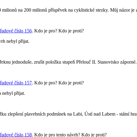
ilionů na 200 milionů příspěvek na cyklistické stezky. Můj názor je 
řadové číslo 156
. Kdo je pro? Kdo je proti?
rh nebyl přijat.
knu jednoduše, zrušit položku stupeň Přelouč II. Stanovisko záporné.
řadové číslo 157
. Kdo je pro? Kdo je proti?
nebyl přijat.
u zlepšení plavebních podmínek na Labi, Ústí nad Labem - státní hra
řadové číslo 158
. Kdo je pro tento návrh? Kdo je proti?