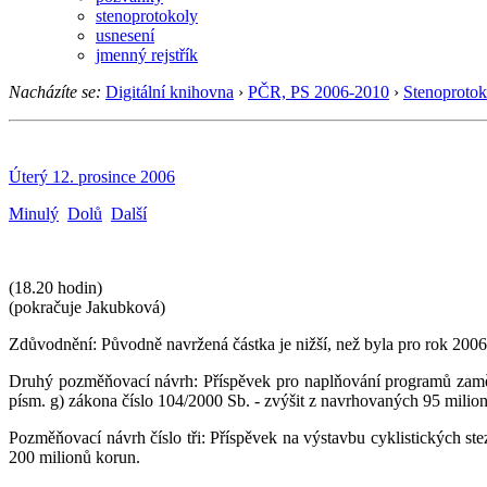
stenoprotokoly
usnesení
jmenný rejstřík
Nacházíte se:
Digitální knihovna
›
PČR, PS 2006-2010
›
Stenoprotok
Úterý 12. prosince 2006
Minulý
Dolů
Další
(18.20 hodin)
(pokračuje Jakubková)
Zdůvodnění: Původně navržená částka je nižší, než byla pro rok 2006.
Druhý pozměňovací návrh: Příspěvek pro naplňování programů zaměř
písm. g) zákona číslo 104/2000 Sb. - zvýšit z navrhovaných 95 milio
Pozměňovací návrh číslo tři: Příspěvek na výstavbu cyklistických s
200 milionů korun.