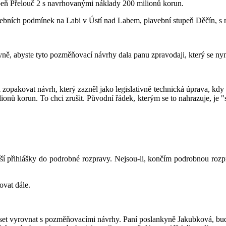
upeň Přelouč 2 s navrhovanými náklady 200 milionů korun.
avebních podmínek na Labi v Ústí nad Labem, plavební stupeň Děčín, s
yně, abyste tyto pozměňovací návrhy dala panu zpravodaji, který se nyn
opakovat návrh, který zazněl jako legislativně technická úprava, kdy by
milionů korun. To chci zrušit. Původní řádek, kterým se to nahrazuje, je 
lší přihlášky do podrobné rozpravy. Nejsou-li, končím podrobnou rozp
vat dále.
 vyrovnat s pozměňovacími návrhy. Paní poslankyně Jakubková, budete 