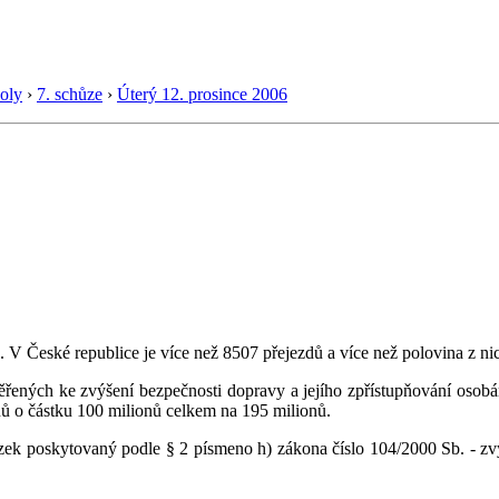
oly
›
7. schůze
›
Úterý 12. prosince 2006
 V České republice je více než 8507 přejezdů a více než polovina z ni
ených ke zvýšení bezpečnosti dopravy a jejího zpřístupňování osob
nů o částku 100 milionů celkem na 195 milionů.
tezek poskytovaný podle § 2 písmeno h) zákona číslo 104/2000 Sb. - z