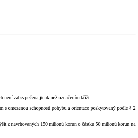
ch není zabezpečena jinak než označením kříži.
ám s omezenou schopností pohybu a orientace poskytovaný podle § 2
výšit z navrhovaných 150 milionů korun o částku 50 milionů korun na