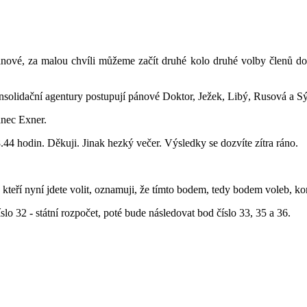
nové, za malou chvíli můžeme začít druhé kolo druhé volby členů do
nsolidační agentury postupují pánové Doktor, Ježek, Libý, Rusová a S
anec Exner.
44 hodin. Děkuji. Jinak hezký večer. Výsledky se dozvíte zítra ráno.
kteří nyní jdete volit, oznamuji, že tímto bodem, tedy bodem voleb, konč
o 32 - státní rozpočet, poté bude následovat bod číslo 33, 35 a 36.