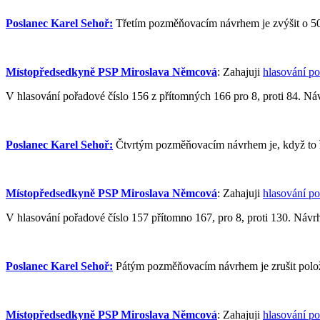
Poslanec Karel Sehoř:
Třetím pozměňovacím návrhem je zvýšit o 50 m
Místopředsedkyně PSP Miroslava Němcová
: Zahajuji
hlasování po
V hlasování pořadové číslo 156 z přítomných 166 pro 8, proti 84. Náv
Poslanec Karel Sehoř:
Čtvrtým pozměňovacím návrhem je, když to ře
Místopředsedkyně PSP Miroslava Němcová
: Zahajuji
hlasování po
V hlasování pořadové číslo 157 přítomno 167, pro 8, proti 130. Návrh 
Poslanec Karel Sehoř:
Pátým pozměňovacím návrhem je zrušit položk
Místopředsedkyně PSP Miroslava Němcová
: Zahajuji
hlasování po