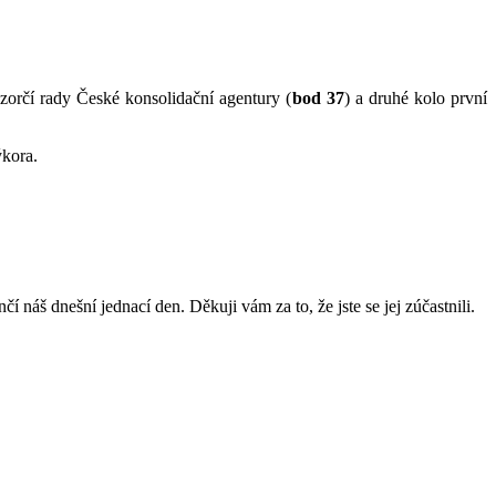
zorčí rady České konsolidační agentury (
bod 37
) a druhé kolo první
ýkora.
í náš dnešní jednací den. Děkuji vám za to, že jste se jej zúčastnili.