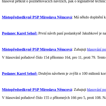
hlasovat pětkrát o pozměňovacích návrzích, pak o legislativně techn
Místopředsedkyně PSP Miroslava Němcová
: Má někdo doplnění k
Poslanec Karel Sehoř:
První návrh paní poslankyně Jakubkové je nav
Místopředsedkyně PSP Miroslava Němcová
: Zahajuji
hlasování po
V hlasování pořadové číslo 154 přítomno 164, pro 11, proti 79. Tento 
Poslanec Karel Sehoř:
Druhým návrhem je zvýšit o 100 milionů kor
Místopředsedkyně PSP Miroslava Němcová
: Zahajuji
hlasování po
V hlasování pořadové číslo 155 z přítomných 166 pro 5, proti 108. Ná