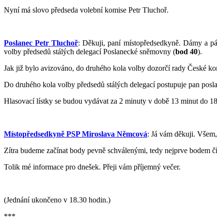
Nyní má slovo předseda volební komise Petr Tluchoř.
Poslanec Petr Tluchoř
: Děkuji, paní místopředsedkyně. Dámy a pá
volby předsedů stálých delegací Poslanecké sněmovny (
bod 40
).
Jak již bylo avizováno, do druhého kola volby dozorčí rady České ko
Do druhého kola volby předsedů stálých delegací postupuje pan posl
Hlasovací lístky se budou vydávat za 2 minuty v době 13 minut do 18.
Místopředsedkyně PSP Miroslava Němcová
: Já vám děkuji. Všem, 
Zítra budeme začínat body pevně schválenými, tedy nejprve bodem čísl
Tolik mé informace pro dnešek. Přeji vám příjemný večer.
(Jednání ukončeno v 18.30 hodin.)
***