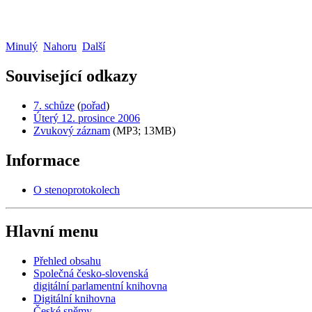
Minulý
Nahoru
Další
Související odkazy
7. schůze
(
pořad
)
Úterý 12. prosince 2006
Zvukový záznam
(MP3; 13MB)
Informace
O stenoprotokolech
Hlavní menu
Přehled obsahu
Společná česko-slovenská
digitální parlamentní knihovna
Digitální knihovna
České sněmy