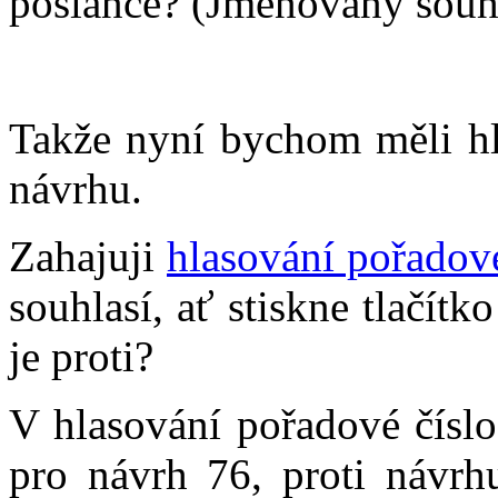
poslanče? (Jmenovaný souhla
Takže nyní bychom měli hl
návrhu.
Zahajuji
hlasování pořadov
souhlasí, ať stiskne tlačít
je proti?
V hlasování pořadové čísl
pro návrh 76, proti návrhu