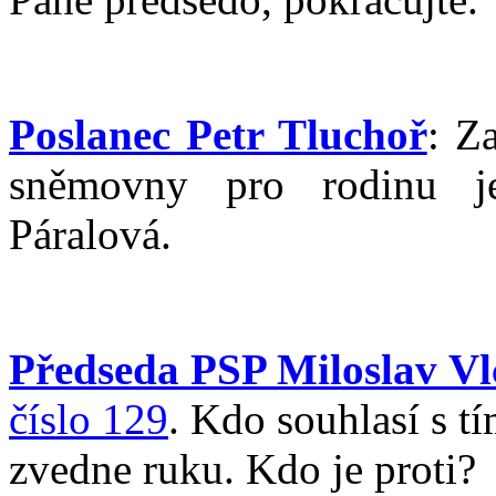
Poslanec Petr Tluchoř
: Z
sněmovny pro rodinu j
Páralová.
Předseda PSP Miloslav Vl
číslo 129
. Kdo souhlasí s tí
zvedne ruku. Kdo je proti?