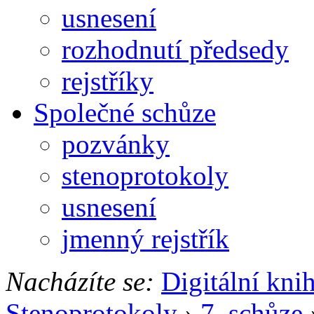
usnesení
rozhodnutí předsedy
rejstříky
Společné schůze
pozvánky
stenoprotokoly
usnesení
jmenný rejstřík
Nacházíte se:
Digitální kni
Stenoprotokoly
›
7. schůze