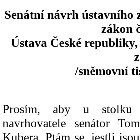
Senátní návrh ústavního 
zákon č
Ústava České republiky, 
/sněmovní t
Prosím, aby u stolku 
navrhovatele senátor Tom
Kubera. Ptám se, jestli jso