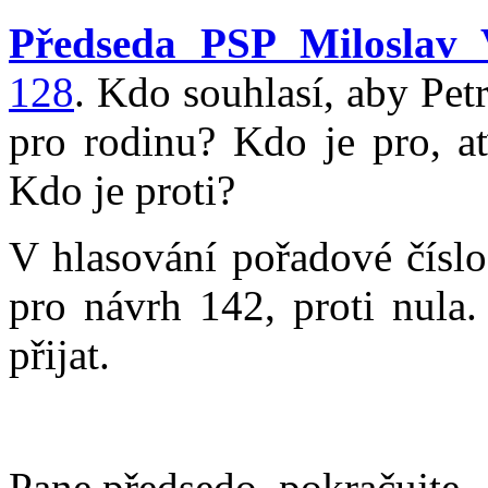
Předseda PSP Miloslav 
128
. Kdo souhlasí, aby Pet
pro rodinu? Kdo je pro, ať
Kdo je proti?
V hlasování pořadové čísl
pro návrh 142, proti nula.
přijat.
Pane předsedo, pokračujte.