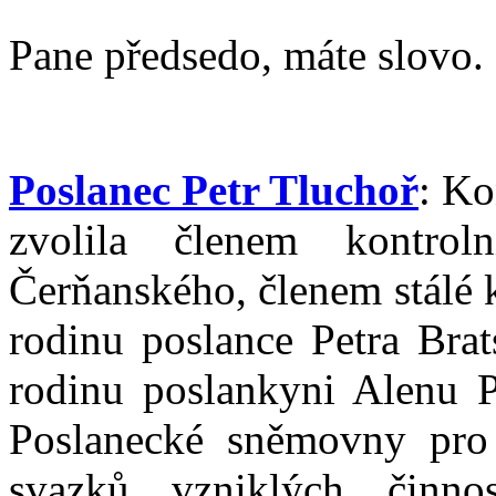
Pane předsedo, máte slovo.
Poslanec Petr Tluchoř
: Ko
zvolila členem kontrol
Čerňanského, členem stálé
rodinu poslance Petra Brat
rodinu poslankyni Alenu P
Poslanecké sněmovny pro 
svazků vzniklých činnos