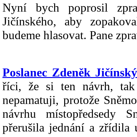
Nyní bych poprosil zpr
Jičínského, aby zopakov
budeme hlasovat. Pane zprav
Poslanec Zdeněk Jičínsk
říci, že si ten návrh, ta
nepamatuji, protože Sněmov
návrhu místopředsedy S
přerušila jednání a zřídila 