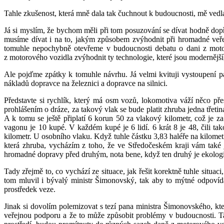
Tahle zkušenost, která mně dala tak čuchnout k budoucnosti, mě vedl
Já si myslím, že bychom měli při tom posuzování se dívat hodně dopř
musíme dívat i na to, jakým způsobem zvýhodnit při hromadné veřejné
tomuhle nepochybně otevřeme v budoucnosti debatu o dani z motor
z motorového vozidla zvýhodnit ty technologie, které jsou modernější, 
Ale pojďme zpátky k tomuhle návrhu. Já velmi kvituji vystoupení pa
nákladů dopravce na železnici a dopravce na silnici.
Představte si rychlík, který má osm vozů, lokomotiva váží něco př
prohlášením o dráze, za takový vlak se bude platit zhruba jedna třetin
A k tomu se ještě připlatí 6 korun 50 za vlakový kilometr, což je z
vagonu je 10 kupé. V každém kupé je 6 lidí. 6 krát 8 je 48, čili ta
kilometr. U osobního vlaku. Když tuhle částku 3,83 haléře na kilometr
která zhruba, vycházím z toho, že ve Středočeském kraji vám také 
hromadné dopravy před druhým, nota bene, když ten druhý je ekologič
Tady zřejmě to, co vychází ze situace, jak řešit korektně tuhle situac
tom mluvil i bývalý ministr Šimonovský, tak aby to mýtné odpovída
prostředek veze.
Jinak si dovolím polemizovat s tezí pana ministra Šimonovského, kte
veřejnou podporu a že to může způsobit problémy v budoucnosti. Tahl