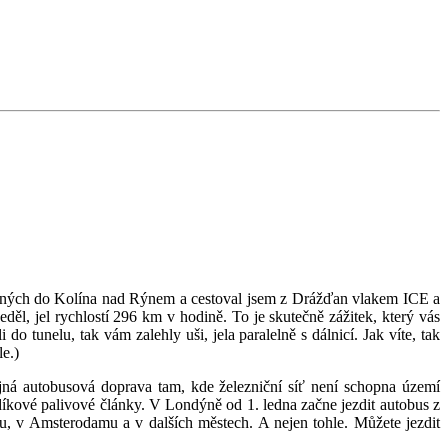
elených do Kolína nad Rýnem a cestoval jsem z Drážďan vlakem ICE a
eděl, jel rychlostí 296 km v hodině. To je skutečně zážitek, který vás
do tunelu, tak vám zalehly uši, jela paralelně s dálnicí. Jak víte, tak
le.)
řejná autobusová doprava tam, kde železniční síť není schopna území
odíkové palivové články. V Londýně od 1. ledna začne jezdit autobus z
, v Amsterodamu a v dalších městech. A nejen tohle. Můžete jezdit