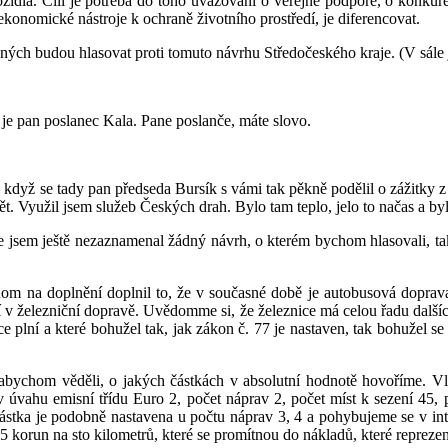
zidla. Čili je potřeba do toho uvažování o veřejné podpoře, o konkur
konomické nástroje k ochraně životního prostředí, je diferencovat.
ých budou hlasovat proti tomuto návrhu Středočeského kraje. (V sále j
je pan poslanec Kala. Pane poslanče, máte slovo.
když se tady pan předseda Bursík s vámi tak pěkně podělil o zážitky z 
. Využil jsem služeb Českých drah. Bylo tam teplo, jelo to načas a by
e jsem ještě nezaznamenal žádný návrh, o kterém bychom hlasovali, ta
om na doplnění doplnil to, že v současné době je autobusová doprav
tají v železniční dopravě. Uvědomme si, že železnice má celou řadu další
nice plní a které bohužel tak, jak zákon č. 77 je nastaven, tak bohužel
, abychom věděli, o jakých částkách v absolutní hodnotě hovoříme. 
vahu emisní třídu Euro 2, počet náprav 2, počet míst k sezení 45, 
ástka je podobně nastavena u počtu náprav 3, 4 a pohybujeme se v inte
 korun na sto kilometrů, které se promítnou do nákladů, které reprezent