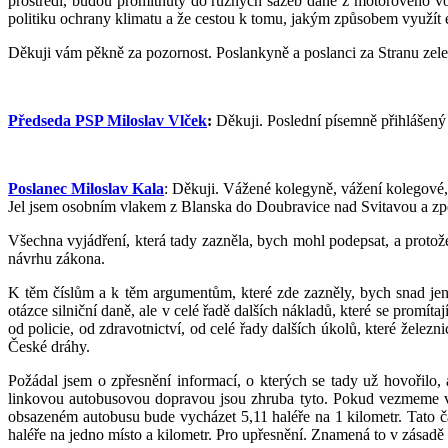
prostředí, budou promítnuty do různých sazeb daně z motorového vo
politiku ochrany klimatu a že cestou k tomu, jakým způsobem využít e
Děkuji vám pěkně za pozornost. Poslankyně a poslanci za Stranu zelen
Předseda PSP Miloslav Vlček
:
Děkuji. Poslední písemně přihlášený 
Poslanec Miloslav Kala
: Děkuji. Vážené kolegyně, vážení kolegové, 
Jel jsem osobním vlakem z Blanska do Doubravice nad Svitavou a zpět
Všechna vyjádření, která tady zazněla, bych mohl podepsat, a protož
návrhu zákona.
K těm číslům a k těm argumentům, které zde zazněly, bych snad jen
otázce silniční daně, ale v celé řadě dalších nákladů, které se promí
od policie, od zdravotnictví, od celé řady dalších úkolů, které želez
České dráhy.
Požádal jsem o zpřesnění informací, o kterých se tady už hovořilo
linkovou autobusovou dopravou jsou zhruba tyto. Pokud vezmeme v ú
obsazeném autobusu bude vycházet 5,11 haléře na 1 kilometr. Tato č
haléře na jedno místo a kilometr. Pro upřesnění. Znamená to v zásadě 5