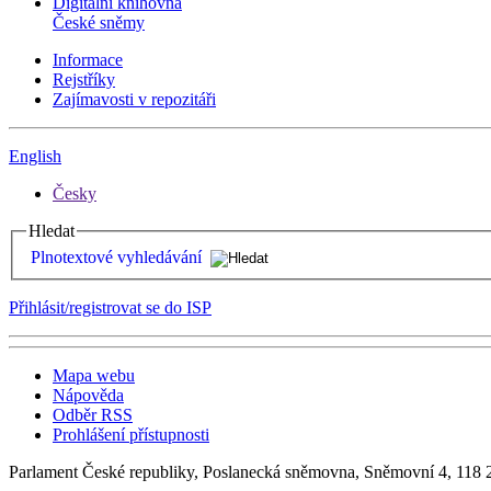
Digitální knihovna
České sněmy
Informace
Rejstříky
Zajímavosti v repozitáři
English
Česky
Hledat
Plnotextové vyhledávání
Přihlásit/registrovat se do ISP
Mapa webu
Nápověda
Odběr RSS
Prohlášení přístupnosti
Parlament České republiky, Poslanecká sněmovna, Sněmovní 4, 118 2