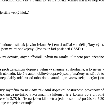
enceschopnosti vzít v úvahu to, že Evropská komise má také nějakou
e stále velký hluk.)
budoucnosti, tak já vám řeknu, že jsem si udělal v neděli pěkný výlet.
l jsem velmi spokojený. (Potlesk z řad poslanců ČSSD.)
k mi dovolte, abych předložil návrh na zamítnutí tohoto předloženého
a proti železniční dopravě velmi významně zvýhodněna, a to nejen v
ch nákladů, které v automobilové dopravě jsou přenášeny na stát. Je to
 se nepodařily odebrat od toho dominantního provozovatele, kterým jsou
Vlivy mýtného na náklady základní dopravní obslužnosti provozované
pak sazba mýtného v korunách na kilometr je 2 koruny 30 a při plně
rvalu 3,78 haléře na jeden kilometr a jednu osobu až po částku 7,20
uje ten jeden cestující.