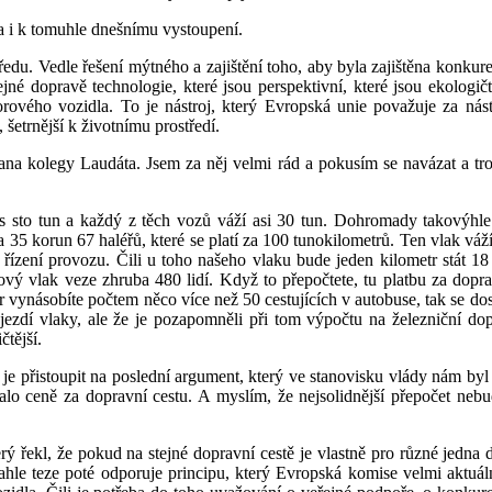
a i k tomuhle dnešnímu vystoupení.
edu. Vedle řešení mýtného a zajištění toho, aby byla zajištěna konku
 dopravě technologie, které jsou perspektivní, které jsou ekologičtějš
ového vozidla. To je nástroj, který Evropská unie považuje za nást
šetrnější k životnímu prostředí.
na kolegy Laudáta. Jsem za něj velmi rád a pokusím se navázat a tro
es sto tun a každý z těch vozů váží asi 30 tun. Dohromady takovýhle
a 35 korun 67 haléřů, které se platí za 100 tunokilometrů. Ten vlak váží 
a řízení provozu. Čili u toho našeho vlaku bude jeden kilometr stát 
kový vlak veze zhruba 480 lidí. Když to přepočtete, tu platbu za dop
 vynásobíte počtem něco více než 50 cestujících v autobuse, tak se dost
jezdí vlaky, ale že je pozapomněli při tom výpočtu na železniční dop
tější.
i, je přistoupit na poslední argument, který ve stanovisku vlády nám byl
lo ceně za dopravní cestu. A myslím, že nejsolidnější přepočet nebud
rý řekl, že pokud na stejné dopravní cestě je vlastně pro různé jedn
e teze poté odporuje principu, který Evropská komise velmi aktuálně s