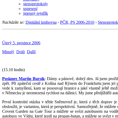
stenoprotokoly
usnesení
jmenný rejstřík
Nacházíte se:
Digitální knihovna
›
PČR, PS 2006-2010
›
Stenoprotok
Úterý 5. prosince 2006
Minulý
Dolů
Další
(15.10 hodin)
Poslanec Martin Bursík
: Dámy a pánové, dobrý den. Já jsem proži
zpět. Při zpáteční cestě z Kolína nad Rýnem do Frankfurtu jsem jel po
vede k zamyšlení, kam se posouvají hranice a jaké vlastně ještě možnos
v Německu je neomezená rychlost na dálnici. My jsme předjížděli auta 
První kontrolní otázka v téhle Sněmovně je, která z těch doprav je
obsloužit, je variantou, která je perspektivní. Samozřejmě, že můžet
Covent Garden na Gate Tour a můžete se svézt autobusem na vodík,
autobusy ve Vídni, které jezdí na propan-butan, a můžete se svézt v 