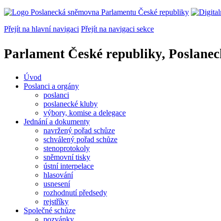
Přejít na hlavní navigaci
Přejít na navigaci sekce
Parlament České republiky, Poslane
Úvod
Poslanci a orgány
poslanci
poslanecké kluby
výbory, komise a delegace
Jednání a dokumenty
navržený pořad schůze
schválený pořad schůze
stenoprotokoly
sněmovní tisky
ústní interpelace
hlasování
usnesení
rozhodnutí předsedy
rejstříky
Společné schůze
pozvánky