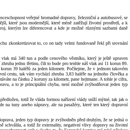
renceschopnost veřejné hromadné dopravy, železniční a autobusové, se
í, které jsou modernější, které méně zatěžují životní prostředí, a k
roj, kterým lze diferencovat a kde je možné různými sazbami daně
chu zkonkretizovat to, co on tady velmi fundovaně řekl při srovnání
 vlak má 340 tun a podle cenového věstníku, který je ještě upraven
zhruba jednu třetinu, čili to bude pro tenhle náš vlak asi 11 korun 89.
18 korun 39 haléřů za jeden kilometr. Počítejme, že v jednom takovém
ravní cestu, tak vám vychází zhruba 3,83 haléře na jednoho člověka a
áváte na částku 2 koruny za kilometr, pane hejtmane. A tohle je cifra,
ravu, a to je principiální chyba, není možné zvýhodňovat jeden typ
 předložen, totiž že vláda formou nařízení vlády sníží mýtné, tak jak o
e na tuny anebo nápravy, ale na pasažéry, které ten který dopravní
a doprava, jeden typ dopravy je zvýhodněn před druhým, že se jedná o
chválila, a totiž že externality, negativní vlivy dopravy na životní