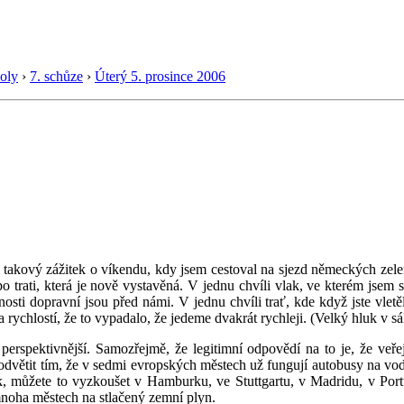
oly
›
7. schůze
›
Úterý 5. prosince 2006
l takový zážitek o víkendu, kdy jsem cestoval na sjezd německých z
 trati, která je nově vystavěná. V jednu chvíli vlak, ve kterém jsem s
ti dopravní jsou před námi. V jednu chvíli trať, kde když jste vletěli 
rychlostí, že to vypadalo, že jedeme dvakrát rychleji. (Velký hluk v sá
 perspektivnější. Samozřejmě, že legitimní odpovědí na to je, že ve
e odvětit tím, že v sedmi evropských městech už fungují autobusy na v
 můžete to vyzkoušet v Hamburku, ve Stuttgartu, v Madridu, v Portu
mnoha městech na stlačený zemní plyn.