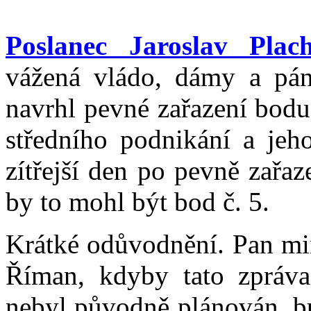
Poslanec Jaroslav Plach
vážená vládo, dámy a pán
navrhl pevné zařazení bodu
středního podnikání a jeh
zítřejší den po pevně zařa
by to mohl být bod č. 5.
Krátké odůvodnění. Pan mi
Říman, kdyby tato zpráva 
nebyl původně plánován, bu