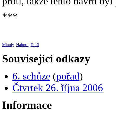
proti, takže tento návrh byl 
***
Minulý
Nahoru
Další
Související odkazy
6. schůze
(
pořad
)
Čtvrtek 26. října 2006
Informace