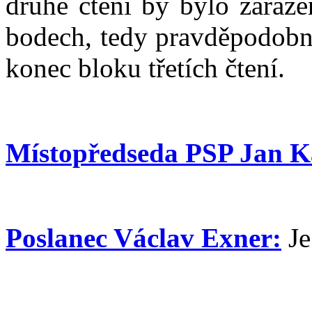
druhé čtení by bylo zařaze
bodech, tedy pravděpodobně 
konec bloku třetích čtení.
Místopředseda PSP Jan K
Poslanec Václav Exner:
Je