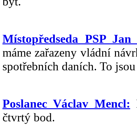
být.
Místopředseda PSP Jan 
máme zařazeny vládní návrh
spotřebních daních. To jsou
Poslanec Václav Mencl:
M
čtvrtý bod.