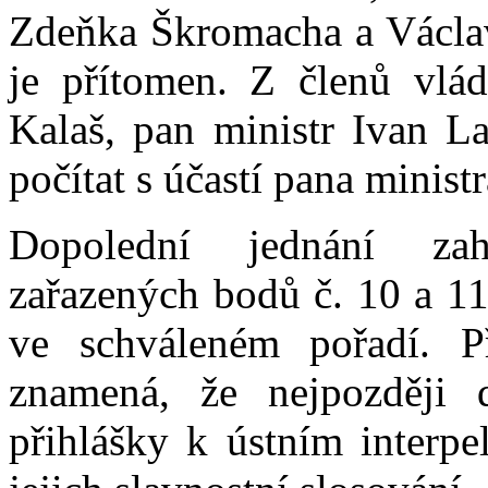
Zdeňka Škromacha a Václava
je přítomen. Z členů vlá
Kalaš, pan ministr Ivan 
počítat s účastí pana minist
Dopolední jednání za
zařazených bodů č. 10 a 1
ve schváleném pořadí. P
znamená, že nejpozději
přihlášky k ústním interp