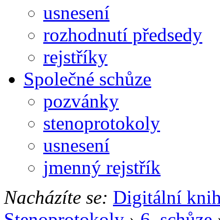
usnesení
rozhodnutí předsedy
rejstříky
Společné schůze
pozvánky
stenoprotokoly
usnesení
jmenný rejstřík
Nacházíte se:
Digitální kni
Stenoprotokoly
›
6. schůze