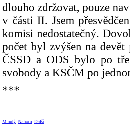
dlouho zdržovat, pouze navr
v části II. Jsem přesvědčen
komisi nedostatečný. Dovol
počet byl zvýšen na devět 
ČSSD a ODS bylo po tře
svobody a KSČM po jednom 
***
Minulý
Nahoru
Další