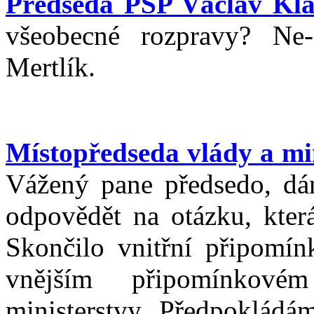
Předseda PSP Václav Kla
všeobecné rozpravy? Ne
Mertlík.
Místopředseda vlády a min
Vážený pane předsedo, dá
odpovědět na otázku, kter
Skončilo vnitřní připomínk
vnějším připomínkové
ministerstvy. Předpokládá