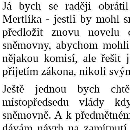
Já bych se raději obráti
Mertlíka - jestli by mohl 
předložit znovu novelu 
sněmovny, abychom mohli ty
nějakou komisí, ale řešit 
přijetím zákona, nikoli sv
Ještě jednou bych cht
místopředsedu vlády kd
sněmovně. A k předmětnému
dávám návrh na zamítnutí 