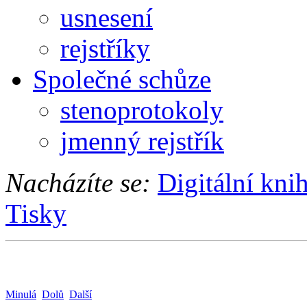
usnesení
rejstříky
Společné schůze
stenoprotokoly
jmenný rejstřík
Nacházíte se:
Digitální kni
Tisky
Minulá
Dolů
Další