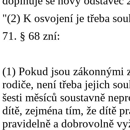
doplňuje se nový odstavec 2
"(2) K osvojení je třeba souh
71. § 68 zní:
(1) Pokud jsou zákonnými z
rodiče, není třeba jejich so
šesti měsíců soustavně nep
dítě, zejména tím, že dítě p
pravidelně a dobrovolně vyž