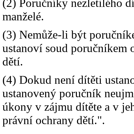
(2) Poručníky nezletilého d
manželé.
(3) Nemůže-li být poručník
ustanoví soud poručníkem o
dětí.
(4) Dokud není dítěti usta
ustanovený poručník neujme
úkony v zájmu dítěte a v je
právní ochrany dětí.".