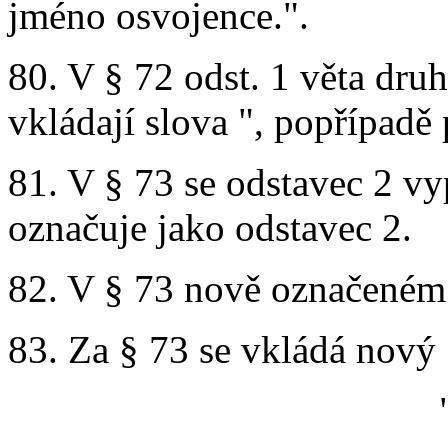
jméno osvojence.".
80. V § 72 odst. 1 věta dru
vkládají slova ", popřípadě
81. V § 73 se odstavec 2 vy
označuje jako odstavec 2.
82. V § 73 nově označeném o
83. Za § 73 se vkládá nový 