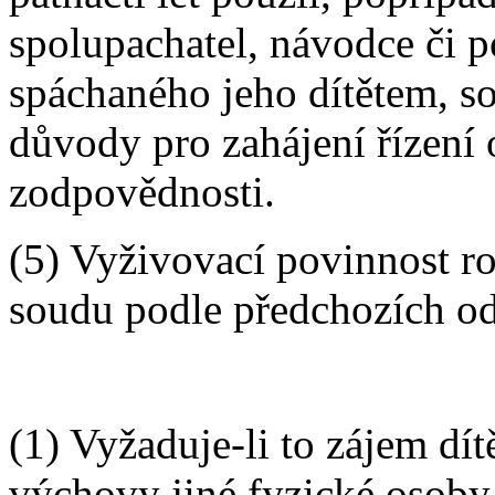
spolupachatel, návodce či 
spáchaného jeho dítětem, s
důvody pro zahájení řízení
zodpovědnosti.
(5) Vyživovací povinnost ro
soudu podle předchozích od
(1) Vyžaduje-li to zájem dít
výchovy jiné fyzické osoby n