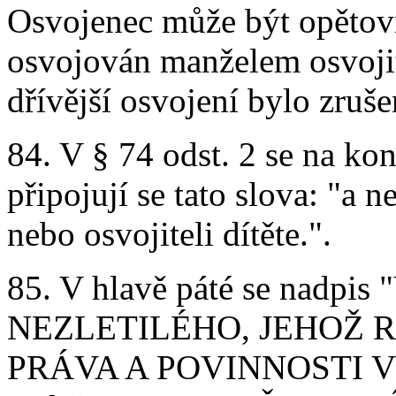
Osvojenec může být opětovn
osvojován manželem osvojit
dřívější osvojení bylo zruše
84. V § 74 odst. 2 se na kon
připojují se tato slova: "a 
nebo osvojiteli dítěte.".
85. V hlavě páté se na
NEZLETILÉHO, JEHOŽ 
PRÁVA A POVINNOSTI V