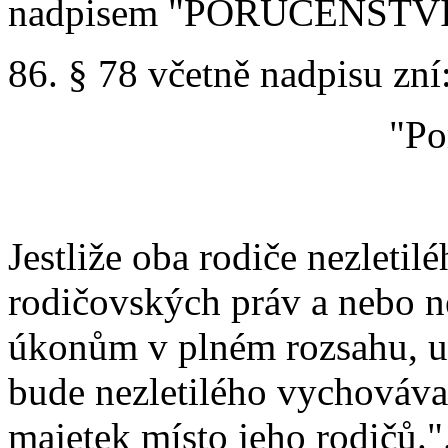
nadpisem "PORUČENSTV
86. § 78 včetně nadpisu zní
"Po
Jestliže oba rodiče nezletilé
rodičovských práv a nebo n
úkonům v plném rozsahu, us
bude nezletilého vychovávat
majetek místo jeho rodičů."