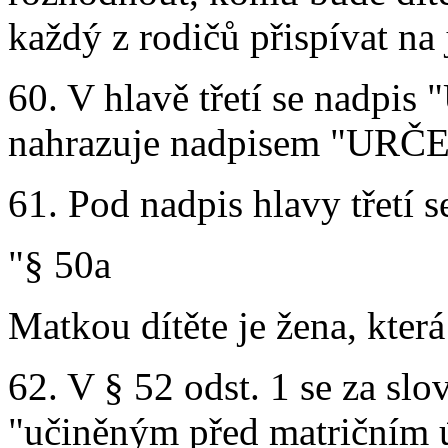
každý z rodičů přispívat na 
60. V hlavě třetí se nad
nahrazuje nadpisem "UR
61. Pod nadpis hlavy třetí s
"§ 50a
Matkou dítěte je žena, která
62. V § 52 odst. 1 se za slo
"učiněným před matričním