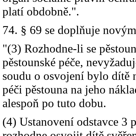
platí obdobně.".
74. § 69 se doplňuje novými 
"(3) Rozhodne-li se pěstoun
pěstounské péče, nevyžaduj
soudu o osvojení bylo dítě 
péči pěstouna na jeho nákla
alespoň po tuto dobu.
(4) Ustanovení odstavce 3 p
rozhodne osvojit dítě svěř