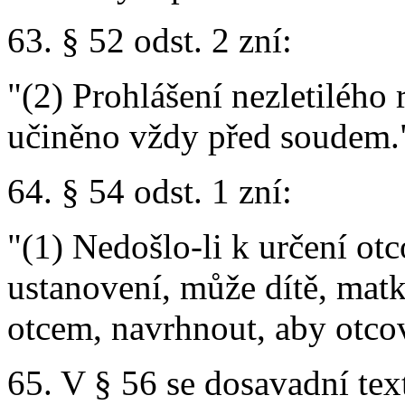
63. § 52 odst. 2 zní:
"(2) Prohlášení nezletilého 
učiněno vždy před soudem.
64. § 54 odst. 1 zní:
"(1) Nedošlo-li k určení ot
ustanovení, může dítě, matka
otcem, navrhnout, aby otcov
65. V § 56 se dosavadní tex