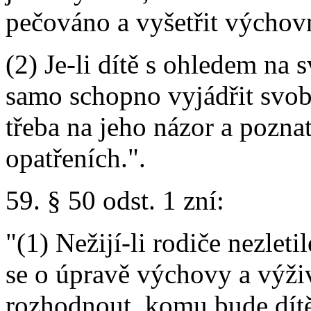
pečováno a vyšetřit výchov
(2) Je-li dítě s ohledem na
samo schopno vyjádřit svob
třeba na jeho názor a poznat
opatřeních.".
59. § 50 odst. 1 zní:
"(1) Nežijí-li rodiče nezlet
se o úpravě výchovy a výži
rozhodnout, komu bude dít