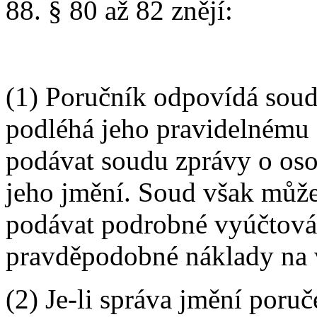
88. § 80 až 82 znějí:
(1) Poručník odpovídá soudu
podléhá jeho pravidelnému
podávat soudu zprávy o oso
jeho jmění. Soud však může
podávat podrobné vyúčtován
pravděpodobné náklady na 
(2) Je-li správa jmění poru