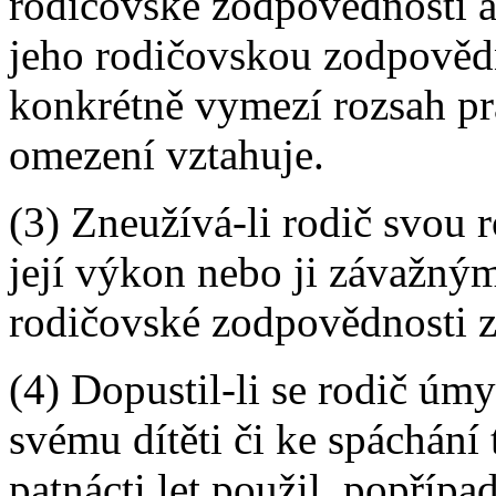
rodičovské zodpovědnosti a 
jeho rodičovskou zodpověd
konkrétně vymezí rozsah prá
omezení vztahuje.
(3) Zneužívá-li rodič svou
její výkon nebo ji závažný
rodičovské zodpovědnosti z
(4) Dopustil-li se rodič úmy
svému dítěti či ke spáchání 
patnácti let použil, popřípa