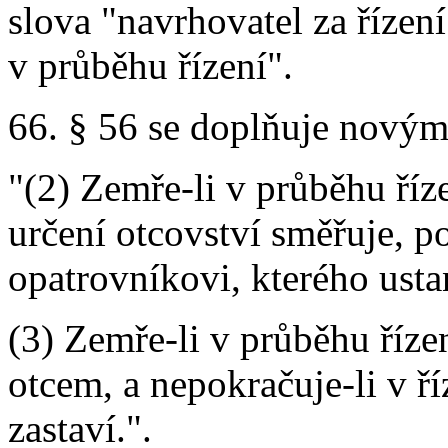
slova "navrhovatel za řízen
v průběhu řízení".
66. § 56 se doplňuje novými 
"(2) Zemře-li v průběhu říz
určení otcovství směřuje, po
opatrovníkovi, kterého usta
(3) Zemře-li v průběhu řízen
otcem, a nepokračuje-li v ří
zastaví.".