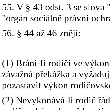
55. V § 43 odst. 3 se slova
"orgán sociálně právní ochr
56. § 44 až 46 znějí:
(1) Brání-li rodiči ve výko
závažná překážka a vyžaduje
pozastavit výkon rodičovsk
(2) Nevykonává-li rodič řád