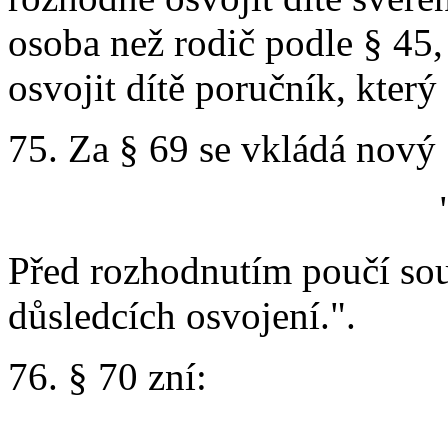
osoba než rodič podle § 45,
osvojit dítě poručník, který
75. Za § 69 se vkládá nový 
Před rozhodnutím poučí soud
důsledcích osvojení.".
76. § 70 zní: