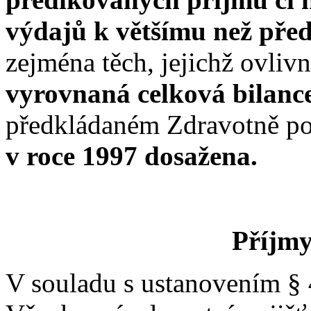
výdajů k většímu než pře
zejména těch, jejichž ovliv
vyrovnaná celková bilanc
předkládaném Zdravotně po
v roce 1997 dosažena.
Příjmy
V souladu s ustanovením § 