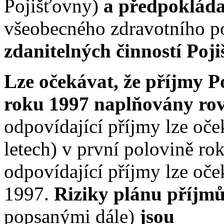
Pojišťovny)
a předpokláda
všeobecného zdravotního po
zdanitelných činností Poji
Lze očekávat, že příjmy 
roku 1997 naplňovány ro
odpovídající příjmy lze oče
letech) v první polovině ro
odpovídající příjmy lze oček
1997.
Riziky plánu příjm
popsanými dále)
jsou