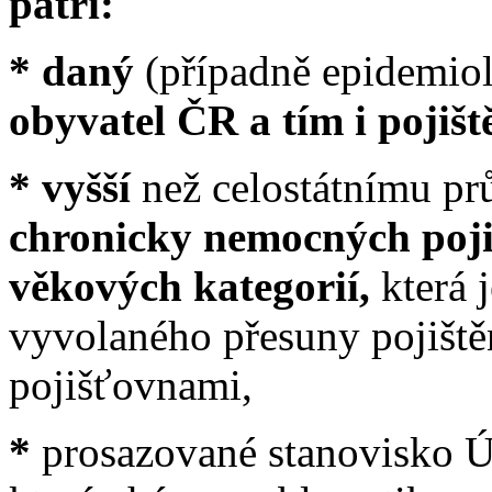
patří:
* daný
(případně epidemiol
obyvatel ČR a tím i pojiš
* vyšší
než celostátnímu p
chronicky nemocných poji
věkových kategorií,
která 
vyvolaného přesuny pojiště
pojišťovnami,
*
prosazované stanovisko Ú