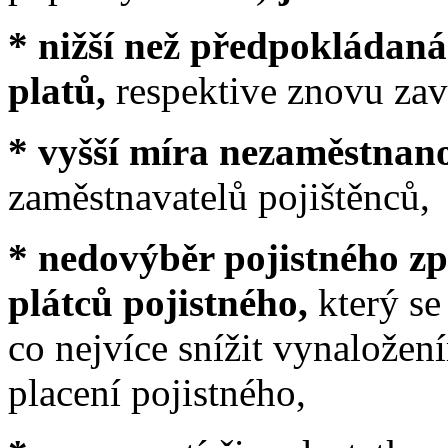
* nižší než předpokládan
platů,
respektive znovu za
* vyšší míra nezaměstnano
zaměstnavatelů pojištěnců,
* nedovýběr pojistného z
plátců pojistného,
který se
co nejvíce snížit vynaložen
placení pojistného,