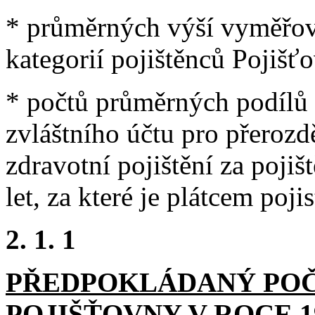
* průměrných výší vyměřov
kategorií pojištěnců Pojišť
* počtů průměrných podílů
zvláštního účtu pro přerozd
zdravotní pojištění za pojiš
let, za které je plátcem pojis
2. 1. 1
PŘEDPOKLÁDANÝ POČ
POJIŠŤOVNY V ROCE 1