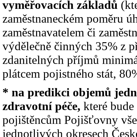
vyměřovacích základů
(kt
zaměstnaneckém poměru úh
zaměstnavatelem či zaměstn
výdělečně činných 35% z př
zdanitelných příjmů minimál
plátcem pojistného stát, 8
* na predikci objemů jed
zdravotní péče,
které bude
pojištěncům Pojišťovny vše
jednotlivých okresech Česk