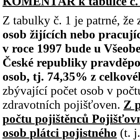
KOMENTÁŘ k tabulce č.
Z tabulky č. 1 je patrné, že
osob žijících nebo pracuj
v roce 1997 bude u Všeob
České republiky pravděpo
osob, tj. 74,35% z celkov
zbývající počet osob v počt
zdravotních pojišťoven.
Z 
počtu pojištěnců Pojišťov
osob plátci pojistného
(t. 