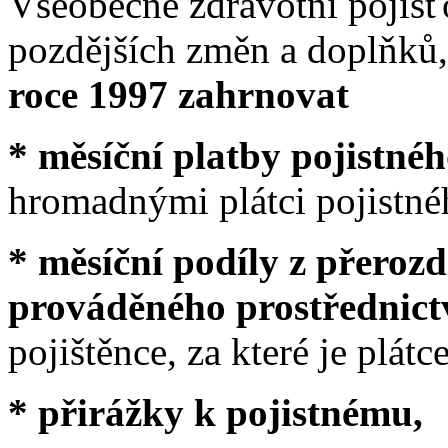
Všeobecné zdravotní pojišť
pozdějších změn a doplňků
roce 1997 zahrnovat
* měsíční platby pojistné
hromadnými plátci pojistné
* měsíční podíly z přeroz
prováděného prostřednict
pojištěnce, za které je plátc
* přirážky k pojistnému,