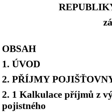
REPUBLIKY
zá
OBSAH
1. ÚVOD
2. PŘÍJMY POJIŠŤOVN
2. 1 Kalkulace příjmů z v
pojistného