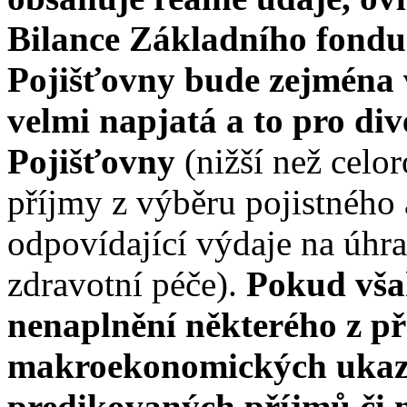
Bilance Základního fondu 
Pojišťovny bude zejména 
velmi napjatá a to pro di
Pojišťovny
(nižší než cel
příjmy z výběru pojistného
odpovídající výdaje na úhr
zdravotní péče).
Pokud vša
nenaplnění některého z p
makroekonomických ukaza
predikovaných příjmů či 