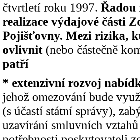
čtvrtletí roku 1997.
Řadou r
realizace výdajové části 
Pojišťovny. Mezi rizika, 
ovlivnit
(nebo částečně ko
patří
* extenzivní rozvoj nabíd
jehož omezování bude využív
(s účastí státní správy), zab
uzavírání smluvních vztahů
potřebnosti poskytovateli 