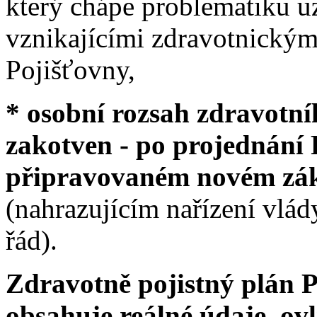
který chápe problematiku u
vznikajícími zdravotnickým
Pojišťovny,
* osobní rozsah zdravotní
zakotven - po projednání
připravovaném novém zák
(nahrazujícím nařízení vlád
řád).
Zdravotně pojistný plán 
obsahuje reálné údaje, ovl