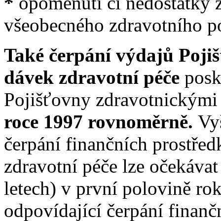
*
opomenutí či nedostatky 
všeobecného zdravotního po
Také čerpání výdajů Poji
dávek zdravotní péče
posk
Pojišťovny zdravotnickými
roce 1997 rovnoměrně.
Vy
čerpání finančních prostře
zdravotní péče lze očekáva
letech) v první polovině ro
odpovídající čerpání finanč