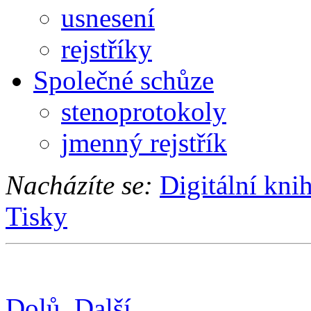
usnesení
rejstříky
Společné schůze
stenoprotokoly
jmenný rejstřík
Nacházíte se:
Digitální kni
Tisky
Dolů
Další