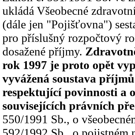
ukládá Všeobecné zdravotní
(dále jen "Pojišťovna") sest
pro příslušný rozpočtový ro
dosažené příjmy.
Zdravotně
rok 1997 je proto opět vy
vyvážená soustava příjm
respektující povinnosti a
souvisejících právních př
550/1991 Sb., o všeobecném
592/1992 Sb., o pojistném n