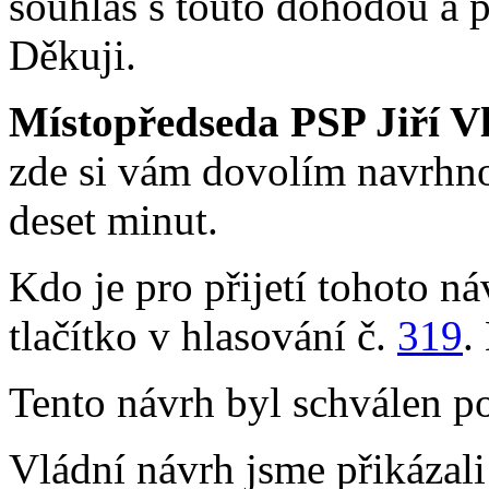
souhlas s touto dohodou a pro
Děkuji.
Místopředseda PSP Jiří V
zde si vám dovolím navrhno
deset minut.
Kdo je pro přijetí tohoto ná
tlačítko v hlasování č.
319
.
Tento návrh byl schválen p
Vládní návrh jsme přikázal