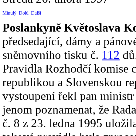
Minulý
Dolů
Další
Poslankyně Květoslava K
předsedající, dámy a pánov
sněmovního tisku č.
112
důl
Pravidla Rozhodčí komise c
republikou a Slovenskou re
vystoupení řekl pan ministr
jenom poznamenat, že Rada 
č. 8 z 23. ledna 1995 ulož