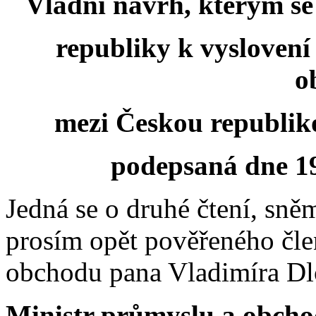
Vládní návrh, kterým s
republiky k vysloven
o
mezi Českou republik
podepsaná dne 19
Jedná se o druhé čtení, sně
prosím opět pověřeného čle
obchodu pana Vladimíra D
Ministr průmyslu a obch