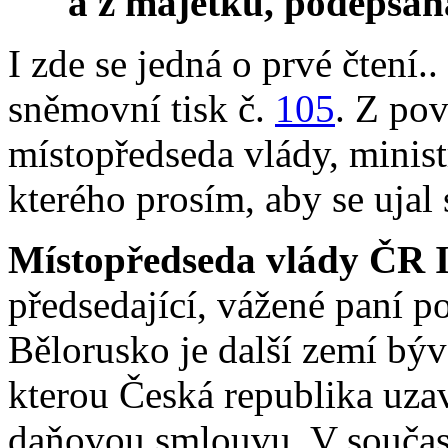
a z majetku, podepsaná
I zde se jedná o prvé čtení.
sněmovní tisk č.
105
. Z po
místopředseda vlády, minist
kterého prosím, aby se ujal 
Místopředseda vlády ČR 
předsedající, vážené paní p
Bělorusko je další zemí bý
kterou Česká republika uza
daňovou smlouvu. V součas