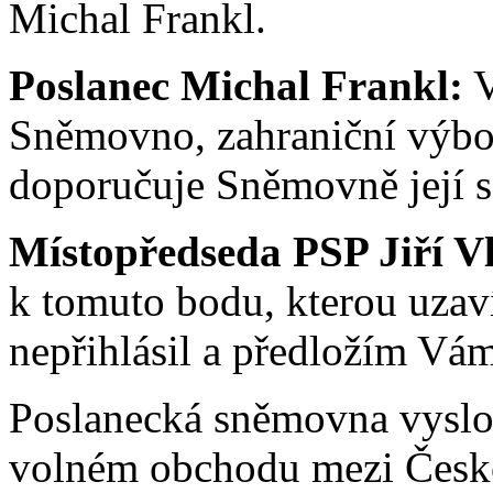
Michal Frankl.
Poslanec Michal Frankl:
V
Sněmovno, zahraniční výbor
doporučuje Sněmovně její s
Místopředseda PSP Jiří V
k tomuto bodu, kterou uzaví
nepřihlásil a předložím Vám
Poslanecká sněmovna vyslo
volném obchodu mezi Českou