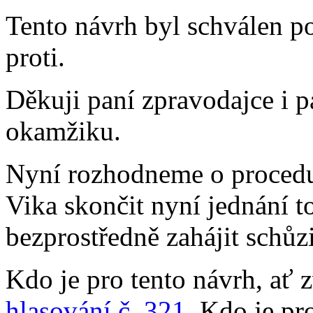
Tento návrh byl schválen p
proti.
Děkuji paní zpravodajce i p
okamžiku.
Nyní rozhodneme o procedu
Vika skončit nyní jednání t
bezprostředně zahájit schůz
Kdo je pro tento návrh, ať z
hlasování č. 321
. Kdo je pr