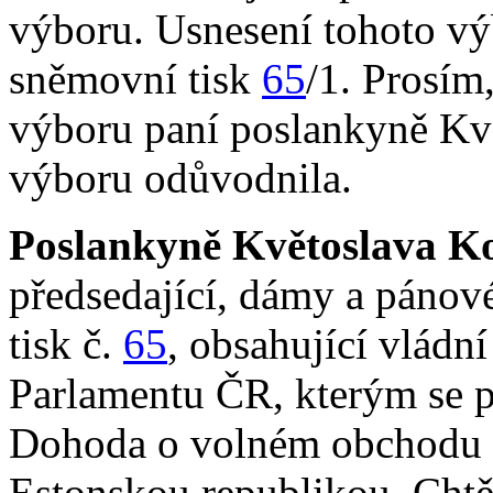
výboru. Usnesení tohoto vý
sněmovní tisk
65
/1. Prosím
výboru paní poslankyně Kv
výboru odůvodnila.
Poslankyně Květoslava K
předsedající, dámy a páno
tisk č.
65
, obsahující vlád
Parlamentu ČR, kterým se p
Dohoda o volném obchodu 
Estonskou republikou. Chtě