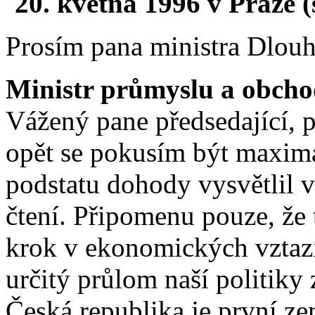
20. května 1996 v Praze 
Prosím pana ministra Dlouhé
Ministr průmyslu a obch
Vážený pane předsedající, p
opět se pokusím být maximá
podstatu dohody vysvětlil 
čtení. Připomenu pouze, že 
krok v ekonomických vztazíc
určitý průlom naší politik
Česká republika je první z