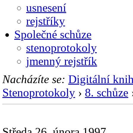
usnesení
rejstříky
Společné schůze
stenoprotokoly
jmenný rejstřík
Nacházíte se:
Digitální kni
Stenoprotokoly
›
8. schůze
Středa 26. února 1997