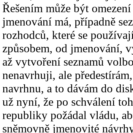
Řešením může být omezení p
jmenování má, případně sez
rozhodců, které se používaj
způsobem, od jmenování, v
až vytvoření seznamů volb
nenavrhuji, ale předestírám
navrhnu, a to dávám do dis
už nyní, že po schválení to
republiky požádal vládu, ab
sněmovně jmenovité návrhy