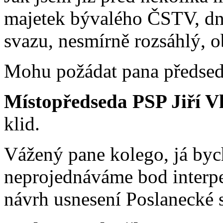
majetek bývalého ČSTV, d
svazu, nesmírně rozsáhlý, 
Mohu požádat pana předseda
Místopředseda PSP Jiří V
klid.
Vážený pane kolego, já bych
neprojednáváme bod interpel
návrh usnesení Poslanecké