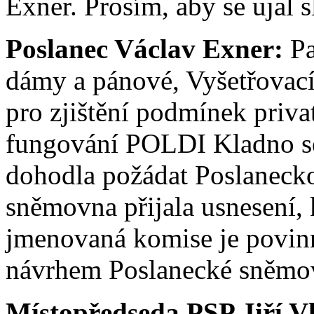
Exner. Prosím, aby se ujal s
Poslanec Václav Exner:
Pa
dámy a pánové, Vyšetřovac
pro zjištění podmínek priv
fungování POLDI Kladno se
dohodla požádat Poslaneck
sněmovna přijala usnesení, 
jmenovaná komise je povinna
návrhem Poslanecké sněmov
Místopředseda PSP Jiří V