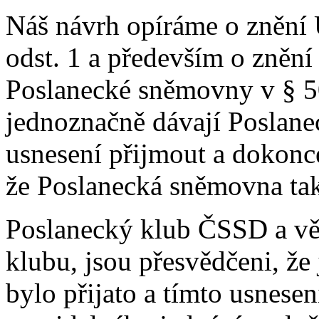
Náš návrh opíráme o znění 
odst. 1 a především o zněn
Poslanecké sněmovny v § 50 
jednoznačně dávají Poslan
usnesení přijmout a dokon
že Poslanecká sněmovna ta
Poslanecký klub ČSSD a věř
klubu, jsou přesvědčeni, že
bylo přijato a tímto usnes