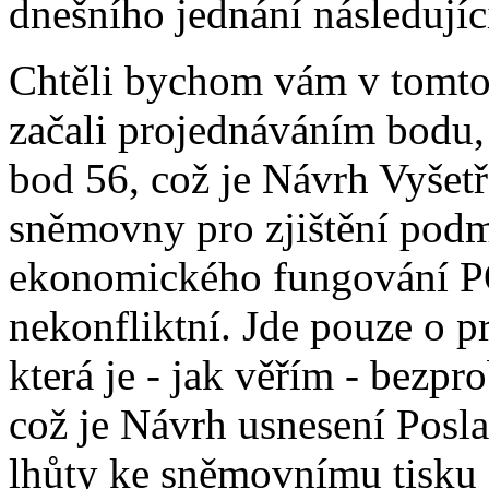
dnešního jednání následujíc
Chtěli bychom vám v tomt
začali projednáváním bodu,
bod 56, což je Návrh Vyšet
sněmovny pro zjištění podm
ekonomického fungování P
nekonfliktní. Jde pouze o pr
která je - jak věřím - bezp
což je Návrh usnesení Pos
lhůty ke sněmovnímu tisku