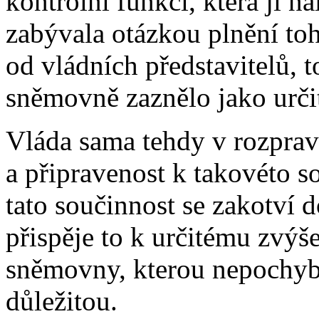
kontrolní funkci, která jí n
zabývala otázkou plnění to
od vládních představitelů, t
sněmovně zaznělo jako určit
Vláda sama tehdy v rozpravě
a připravenost k takovéto s
tato součinnost se zakotví d
přispěje to k určitému zvýš
sněmovny, kterou nepochyb
důležitou.