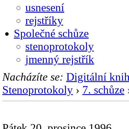
usnesení
rejstříky
Společné schůze
stenoprotokoly
jmenný rejstřík
Nacházíte se:
Digitální kni
Stenoprotokoly
›
7. schůze
Pátek 20. prosince 1996