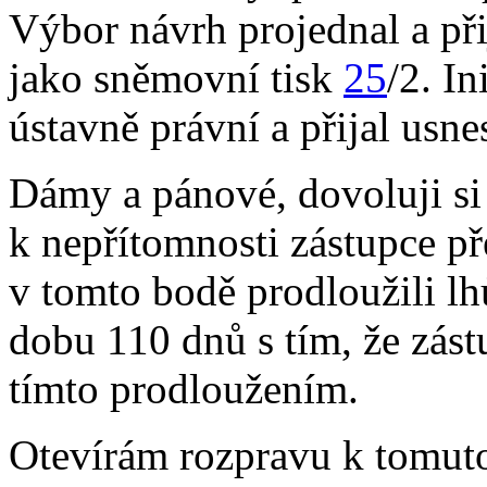
Výbor návrh projednal a přij
jako sněmovní tisk
25
/2. In
ústavně právní a přijal usne
Dámy a pánové, dovoluji si
k nepřítomnosti zástupce p
v tomto bodě prodloužili l
dobu 110 dnů s tím, že zást
tímto prodloužením.
Otevírám rozpravu k tomuto