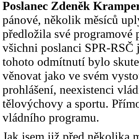
Poslanec Zdeněk Krampe
pánové, několik měsíců up
předložila své programové p
všichni poslanci SPR-RSČ 
tohoto odmítnutí bylo skut
věnovat jako ve svém vysto
prohlášení, neexistenci vlá
tělovýchovy a sportu. Přím
vládního programu.
Jak jsem již před několika m