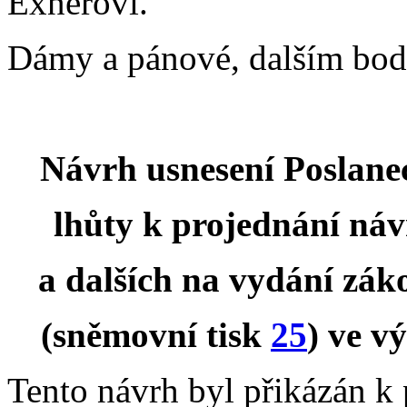
Exnerovi.
Dámy a pánové, dalším bod
Návrh usnesení Poslane
lhůty k projednání ná
a dalších na vydání zák
(sněmovní tisk
25
) ve v
Tento návrh byl přikázán k