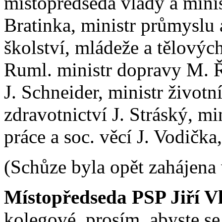
místopředseda vlády a minist
Bratinka, ministr průmyslu
školství, mládeže a tělovýcho
Ruml. ministr dopravy M. Ř
J. Schneider, ministr životn
zdravotnictví J. Stráský, min
práce a soc. věcí J. Vodičk
(Schůze byla opět zahájena 
Místopředseda PSP Jiří V
kolegové, prosím, abyste se 