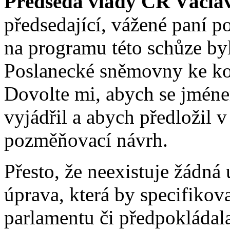
Předseda vlády ČR Václa
předsedající, vážené paní p
na programu této schůze by
Poslanecké sněmovny ke ko
Dovolte mi, abych se jmén
vyjádřil a abych předložil 
pozměňovací návrh.
Přesto, že neexistuje žádná 
úprava, která by specifikov
parlamentu či předpokládala