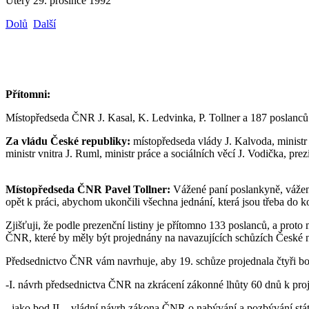
Úterý 29. prosince 1992
Dolů
Další
Přítomni:
Místopředseda ČNR J. Kasal, K. Ledvinka, P. Tollner a 187 poslanců
Za vládu České republiky:
místopředseda vlády J. Kalvoda, ministr 
ministr vnitra J. Ruml, ministr práce a sociálních věcí J. Vodička, pr
Místopředseda ČNR Pavel Tollner:
Vážené paní poslankyně, vážení
opět k práci, abychom ukončili všechna jednání, která jsou třeba do k
Zjišťuji, že podle prezenční listiny je přítomno 133 poslanců, a pro
ČNR, které by měly být projednány na navazujících schůzích České n
Předsednictvo ČNR vám navrhuje, aby 19. schůze projednala čtyři bo
-I. návrh předsednictva ČNR na zkrácení zákonné lhůty 60 dnů k p
- jako bod II. - vládní návrh zákona ČNR o nabývání a pozbývání stá