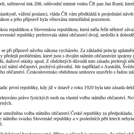
i, sněmovní tisk 208, odůvodní ministr vnitra ČR pan Jan Ruml, kteréh
slankyně, vážení poslanci, vláda ČR vám předkládá k projednání návrh
zákon a jeho přípravě byla věnována mimořádná pozornost.
skou republikou a Slovenskou republikou, která měla řešit některé záv
ovenské republiky preferovala státní občanství dvojí, nedošlo k dohod
 se při přípravě návrhu zákona vycházelo. Za základní princip uplatně
 předejít problémům, které jsou s dvojím státním občanstvím spojeny j
udů, daňové otázky apod. Z obdobných důvodů tuto zásadu preferují někt
st cizí státní občanství, pozbývá původní. Jde například o Austrálii, Š
tního občanství. Československo obdobnou smlouvu uzavřelo s řadou stá
dic první republiky, kdy již v ústavě z roku 1920 byla tato zásada dek
ektováno právo fyzických osob na vlastní volbu státního občanství. No
ených.
e umožněna volba státního občanství České republiky za předpokladu, 
e státního svazku Slovenské republiky a v posledních pěti letech nebyla
3.