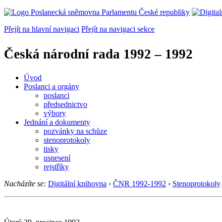
Přejít na hlavní navigaci
Přejít na navigaci sekce
Česká národní rada
1992 – 1992
Úvod
Poslanci a orgány
poslanci
předsednictvo
výbory
Jednání a dokumenty
pozvánky na schůze
stenoprotokoly
tisky
usnesení
rejstříky
Nacházíte se:
Digitální knihovna
›
ČNR 1992-1992
›
Stenoprotokoly