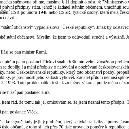
necká sněmovna přijme, musíme § 11 doplnit o odst. 4: "Ministerstvo v
ud právní předpisy státu, jehož je žadatel státním občanem, umožňují sou
opuštění ČSR po únoru 1948 nebo ČSSR, fyzické osoby, která měla česko
cí návrh.
y "státní občanství" vypadla slova "České republiky". Jinak by odstave
státní občanství. Myslím, že jsem to odůvodnil stručně a výstižně. Jedná
Hlásí se pan ministr Ruml.
eupírám panu poslanci Hiršovi snahu řešit tuto velmi závažnou problema
ým se doplňují a mění předpisy o nabývání a pozbývání československéh
ky, nebo Československé republiky, který toto občanství pozbyl propuš
bliky, je povinností jeho žádosti vyhovět. Žadatel přitom nemusí splň
12. 1993. Tuto problematiku řeší již zmíněný zákon a podle mého názor
se hlásí pan poslanec Hirš.
á jsem rád, že tomu tak je, omlouvám se, že jsem neznal tento předpis. T
í pan poslanec Vlček.
a kolegyně, tady je jiný problém, který se týká statistiky a porovnáván
tisíc občanů, z toho si jich přes 70 tisíc urovnalo poměry k republice