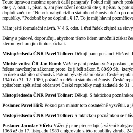
Touto úpravou musíme upravit další paragrafy. Pokud můj návrh posla
dle § 7, odst. 1, písm. b, ani předložení dokladů dle § 8 písm. b, pok
doplnit znění o: "Nebo k nabytí cizího státního občanství došlo po 
republiky. "Podobně by se doplnil i § 17. To je můj hlavní pozměňova
Mám ještě formulační návrh. V § 6, odst. 1 třetí řádek zřejmě za slov
Dámy a pánové, doporučuji, abychom těmto lidem umožnili získat české 
kterou bychom jim tímto spáchali.
Místopředseda ČNR Pavel Tollner:
Děkuji panu poslanci Hiršovi. 
Ministr vnitra ČR Jan Ruml:
Vážené paní poslankyně a poslanci, n
řešena navrženým zákonem proto, že ji řeší zákon č. 88/90 Sb., kter
na úseku státního občanství. Pokud bývalý státní občan České republi
1949 do 31. 12. 1989, požádá o udělení státního občanství České repu
způsobem zpět státní občanství České republiky mají žadatelé do 31. 
Místopředseda ČNR Pavel Tollner:
Děkuji. S faktickou poznámkou 
Poslanec Pavel Hirš:
Pokud pan ministr toto dostatečně vysvětlil, a j
Místopředseda ČNR Pavel Tollner:
S faktickou poznámkou se hlás
Poslanec Jaroslav Vlček:
Vážený pane předsedající, vážení kolegové 
1968 až do 17. listopadu 1989 emigrovalo z této republiky zhruba 243 