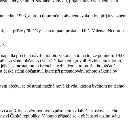
osti, který se tímto zákonem zabýval, přijal zprávu ve znění tisku
ím lednu 1993, a proto doporučuji, aby tento zákon byl přijat ve znění
ak, jak přišly přihlášky. Jsou to páni poslanci Hirš, Valenta, Nedorost
anče.
napadla při čtení návrhu tohoto zákona, a to na to, že po únoru 1948
kali cizí státní občanství ve státě, kam emigrovali. Vzhledem k tomu,
 jejich samostatnou existenci, a vzhledem k tomu, že tito občaně
české státní občanství, které při prostudování tohoto zákona by
 nyní přečtu, se odstraní možná nová křivda, kterou bychom na těchto
nství a aniž by se věrohodným způsobem vzdaly československého
ství České republiky. V tomto případě se k občanství cizího státu