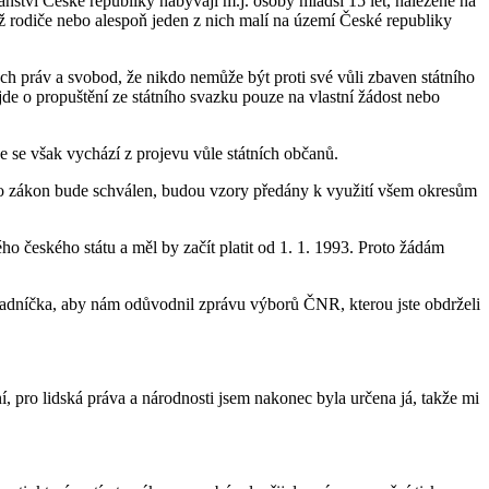
ství České republiky nabývají m.j. osoby mladší 15 let, nalezené na
hž rodiče nebo alespoň jeden z nich malí na území České republiky
ch práv a svobod, že nikdo nemůže být proti své vůli zbaven státního
jde o propuštění ze státního svazku pouze na vlastní žádost nebo
zde se však vychází z projevu vůle státních občanů.
ento zákon bude schválen, budou vzory předány k využití všem okresům
 českého státu a měl by začít platit od 1. 1. 1993. Proto žádám
dníčka, aby nám odůvodnil zprávu výborů ČNR, kterou jste obdrželi
 pro lidská práva a národnosti jsem nakonec byla určena já, takže mi