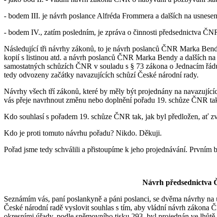
- bodem III. je návrh poslance Alfréda Frommera a dalších na usnese
- bodem IV., zatím posledním, je zpráva o činnosti předsednictva ČN
Následující tři návrhy zákonů, to je návrh poslanců ČNR Marka Bend
kopií s listinou atd. a návrh poslanců ČNR Marka Bendy a dalších n
samostatných schůzích ČNR v souladu s § 73 zákona o Jednacím řád
tedy odvozeny začátky navazujících schůzí České národní rady.
Návrhy všech tří zákonů, které by měly být projednány na navazujícíc
vás přeje navrhnout změnu nebo doplnění pořadu 19. schůze ČNR tak
Kdo souhlasí s pořadem 19. schůze ČNR tak, jak byl předložen, ať z
Kdo je proti tomuto návrhu pořadu? Nikdo. Děkuji.
Pořad jsme tedy schválili a přistoupíme k jeho projednávání. Prvním 
Návrh předsednictva 
Seznámím vás, paní poslankyně a páni poslanci, se dvěma návrhy na 
České národní radě vyslovit souhlas s tím, aby vládní návrh zákona 
okresními úřady, podle sněmovního tisku 293, byl projednán ve lhůtě 