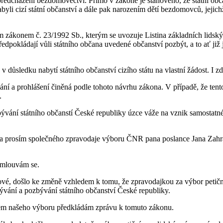
edcházení bezdomovectví. Přímo v zákoně je stanoveno, že státní občan
byli cizí státní občanství a dále pak narozením dětí bezdomovců, jejic
m zákonem č. 23/1992 Sb., kterým se uvozuje Listina základních lidský
dpokládají vůli státního občana uvedené občanství pozbýt, a to ať již 
 v důsledku nabytí státního občanství cizího státu na vlastní žádost. I 
odání a prohlášení činěná podle tohoto návrhu zákona. V případě, že t
.
vání státního občanstí České republiky úzce váže na vznik samostatného
a prosím společného zpravodaje výboru ČNR pana poslance Jana Zahra
omlouvám se.
é, došlo ke změně vzhledem k tomu, že zpravodajkou za výbor petiční,
ývání a pozbývání státního občanství České republiky.
em našeho výboru předkládám zprávu k tomuto zákonu.