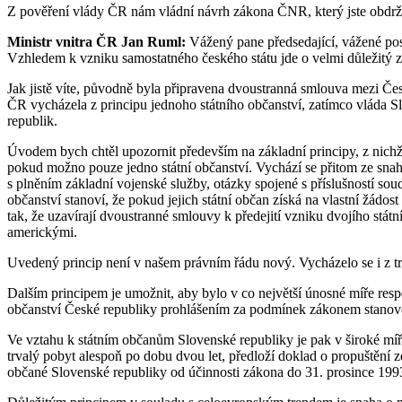
Z pověření vlády ČR nám vládní návrh zákona ČNR, který jste obdržel
Ministr vnitra ČR Jan Ruml:
Vážený pane předsedající, vážené po
Vzhledem k vzniku samostatného českého státu jde o velmi důležitý 
Jak jistě víte, původně byla připravena dvoustranná smlouva mezi Če
ČR vycházela z principu jednoho státního občanství, zatímco vláda Sl
republik.
Úvodem bych chtěl upozornit především na základní principy, z nichž
pokud možno pouze jedno státní občanství. Vychází se přitom ze snahy
s plněním základní vojenské služby, otázky spojené s příslušností so
občanství stanoví, že pokud jejich státní občan získá na vlastní žádo
tak, že uzavírají dvoustranné smlouvy k předejití vzniku dvojího stá
americkými.
Uvedený princip není v našem právním řádu nový. Vycházelo se i z tra
Dalším principem je umožnit, aby bylo v co největší únosné míře resp
občanství České republiky prohlášením za podmínek zákonem stanov
Ve vztahu k státním občanům Slovenské republiky je pak v široké míř
trvalý pobyt alespoň po dobu dvou let, předloží doklad o propuštění z
občané Slovenské republiky od účinnosti zákona do 31. prosince 199