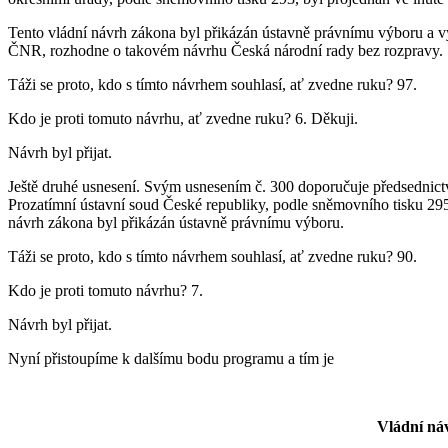
Tento vládní návrh zákona byl přikázán ústavně právnímu výboru a vý
ČNR, rozhodne o takovém návrhu Česká národní rady bez rozpravy.
Táži se proto, kdo s tímto návrhem souhlasí, ať zvedne ruku? 97.
Kdo je proti tomuto návrhu, ať zvedne ruku? 6. Děkuji.
Návrh byl přijat.
Ještě druhé usnesení. Svým usnesením č. 300 doporučuje předsednic
Prozatímní ústavní soud České republiky, podle sněmovního tisku 295
návrh zákona byl přikázán ústavně právnímu výboru.
Táži se proto, kdo s tímto návrhem souhlasí, ať zvedne ruku? 90.
Kdo je proti tomuto návrhu? 7.
Návrh byl přijat.
Nyní přistoupíme k dalšímu bodu programu a tím je
Vládní ná