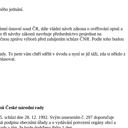
ného jednání.
ímní ústavní soud ČR, dále vládní návrh zákona o ověřování opisů a
 tři návrhy zákonů navrhuje předsednictvo projednat na
lečnou zprávu výborů před zahájením schůze ČNR. Podle toho budou
. To jsem vám chtěl sdělit v úvodu a nyní se již táži, zda si někdo z
hlasovat.
nů České národní rady
35. schůzi dne 28. 12. 1992. Svým usnesením č. 297 doporučuje
sti podpisu obecními úřady a o vydávání potvrzení orgány obcí a
ady s tím, že bude dodržena lhůta 1 den.