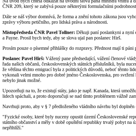
Na úvod bych chtěla odkázat na úvodní slova pana ministra vnitra a dá
ČNR 209, který se zabývá pouze některými formulačními podrobnost
Dále se náš výbor domnívá, že forma a znění tohoto zákona jsou vyhovu
zprávy výboru petičního, pro lidská práva a národnosti.
Místopředseda ČNR Pavel Tollner:
Děkuji paní poslankyni a nyní ot
a Payne. Prosil bych tedy, aby se slova ujal pan poslanec Hirš.
Prosím pouze o písemné přihlášky do rozpravy. Přednost mají ti páni 
Poslanec Pavel Hirš:
Vážený pane předsedající, vážení členové vlády
řada našich občanů, československých státních příslušníků, byla nucena
že většina těchto emigrací byla z politických důvodů, neboť těmto lid
vykonali velmi mnoho pro dobré jméno Československa, pro svržení ko
nebylo jinak možné.
Upozorňuji na to, že existují státy, jako je např. Kanada, která umo
lidech spáchali, a proto doporučuji se nad tímto problémem vážně zam
Navrhuji proto, aby v § 7 předloženého vládního návrhu byl doplněn d
"Fyzické osoby, které byly nuceny opustit území Československé rep
státního občanství a měly v době opuštění republiky trvalý pobyt na 
nepřihlíží."