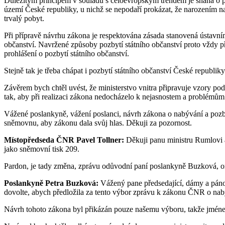
Důležitým principem v souladu s celoevropským trendem je snaha o př
území České republiky, u nichž se nepodaří prokázat, že narozením na
trvalý pobyt.
Při přípravě návrhu zákona je respektována zásada stanovená ústavní
občanství. Navržené způsoby pozbytí státního občanství proto vždy pře
prohlášení o pozbytí státního občanství.
Stejně tak je třeba chápat i pozbytí státního občanství České republiky
Závěrem bych chtěl uvést, že ministerstvo vnitra připravuje vzory p
tak, aby při realizaci zákona nedocházelo k nejasnostem a problémům
Vážené poslankyně, vážení poslanci, návrh zákona o nabývání a pozbý
sněmovnu, aby zákonu dala svůj hlas. Děkuji za pozornost.
Místopředseda ČNR Pavel Tollner:
Děkuji panu ministru Rumlovi 
jako sněmovní tisk 209.
Pardon, je tady změna, zprávu odůvodní paní poslankyně Buzková, 
Poslankyně Petra Buzková:
Vážený pane předsedající, dámy a pánov
dovolte, abych předložila za tento výbor zprávu k zákonu ČNR o nab
Návrh tohoto zákona byl přikázán pouze našemu výboru, takže jmén