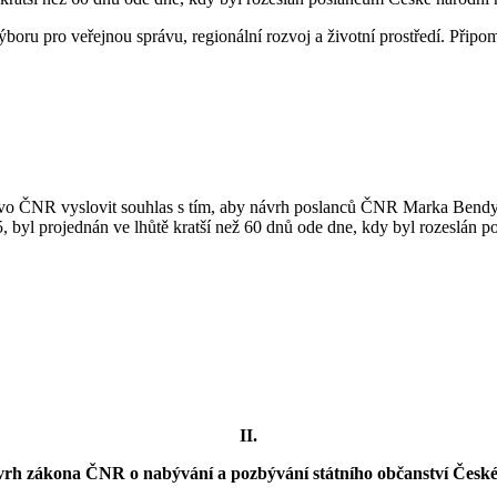
boru pro veřejnou správu, regionální rozvoj a životní prostředí. Při
tvo ČNR vyslovit souhlas s tím, aby návrh poslanců ČNR Marka Bendy 
, byl projednán ve lhůtě kratší než 60 dnů ode dne, kdy byl rozeslán 
II.
vrh zákona ČNR o nabývání a pozbývání státního občanství České