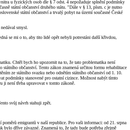
nitra u fyzických osob dle § 7 odst. 4 nepožaduje splnění podmínky
časně státní občanství druhého státu. "Dále v § 13, písm. c je nutno
slovenské státní občanství a trvalý pobyt na území současné České
c nedával smysl.
 se mi o to, aby tito lidé opět nebyli potrestáni další křivdou,
tiku. Chtěl bych ho upozornit na to, že tato problematika není
o státního občanství. Tento zákon znamená určitou formu rehabilitace
těním ze státního svazku nebo odnětím státního občanství od 1. 10.
ovat podmínky stanovené pro ostatní cizince. Možnost nabýt tímto
u ji není třeba upravovat v tomto zákoně.
ento svůj návrh stahuji zpět.
í poměrů emigrantů v naší republice. Pro vaši informaci: od 21. srpna
 jak bylo dříve závazné. Znamená to, že tady bude potřeba zřejmě