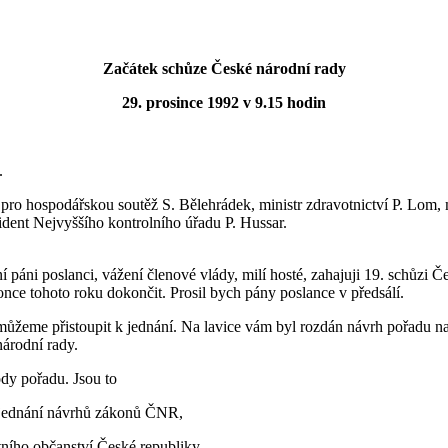
Začátek schůze České národní rady
29. prosince 1992 v 9.15 hodin
.
pro hospodářskou soutěž S. Bělehrádek, ministr zdravotnictví P. Lom, mi
ezident Nejvyššího kontrolního úřadu P. Hussar.
 páni poslanci, vážení členové vlády, milí hosté, zahajuji 19. schůzi 
once tohoto roku dokončit. Prosil bych pány poslance v předsálí.
to můžeme přistoupit k jednání. Na lavice vám byl rozdán návrh pořadu 
árodní rady.
dy pořadu. Jsou to
rojednání návrhů zákonů ČNR,
tního občanství České republiky,