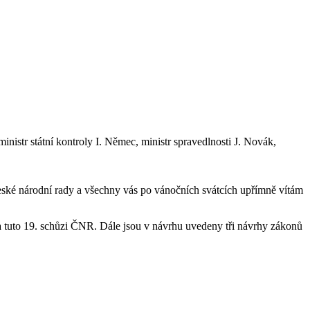
nistr státní kontroly I. Němec, ministr spravedlnosti J. Novák,
České národní rady a všechny vás po vánočních svátcích upřímně vítám
na tuto 19. schůzi ČNR. Dále jsou v návrhu uvedeny tři návrhy zákonů