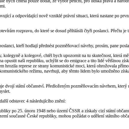
le bych chtěla pouze dodat, že výbor petiční, pro lidská práva a národn
mi.
jící a odpovídající nově vzniklé právní situaci, která nastane po prvn
evírám rozpravu, do které se dosud přihlásili čtyři poslanci. Přečtu je t
poslanci, kteří hodlají přednést pozměňovací návrhy, prosím, pane posl
, kolegyně a kolegové, chtěl bych upozornit na tu skutečnost, která mě 
 opustit naši republiku, uchýlit se do emigrace a tito lidé většinou zís
em hrozila represe ze strany komunistické moci, která ohrožovala přímo
munistického režimu, navrhuji, aby těmto lidem bylo umožněno získat 
žňuje dvojí státní občanství. Předloženým pozměňovacím návrhem, který
yslet.
alší odstavec 4 následujícího znění:
ubliky po 25. únoru 1948 nebo území ČSSR a získaly cizí státní obča
území současné České republiky, mohou požádat o udělení státního občan