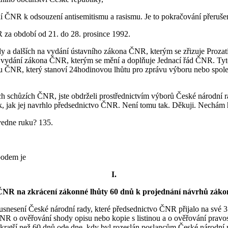
ní ČNR k odsouzení antisemitismu a rasismu. Je to pokračování přeruše
R za období od 21. do 28. prosince 1992.
y a dalších na vydání ústavního zákona ČNR, kterým se zřizuje Prozat
a vydání zákona ČNR, kterým se mění a doplňuje Jednací řád ČNR. Tyto
u ČNR, který stanoví 24hodinovou lhůtu pro zprávu výboru nebo spo
h schůzích ČNR, jste obdrželi prostřednictvím výborů České národní rady
, jak jej navrhlo předsednictvo ČNR. Není tomu tak. Děkuji. Nechám 
vedne ruku? 135.
bodem je
I.
ČNR na zkrácení zákonné lhůty 60 dnů k projednání návrhů záko
usnesení České národní rady, které předsednictvo ČNR přijalo na své 
ČNR o ověřování shody opisu nebo kopie s listinou a o ověřování pravo
kratší než 60 dnů ode dne, kdy byl rozeslán poslancům České národní r