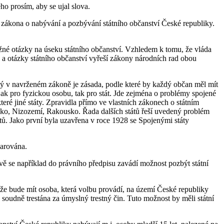
o prosím, aby se ujal slova.
 zákona o nabývání a pozbývání státního občanství České republiky.
ažné otázky na úseku státního občanství. Vzhledem k tomu, že vláda
ě a otázky státního občanství vyřeší zákony národních rad obou
ný v navrženém zákoně je zásada, podle které by každý občan měl mít
ak pro fyzickou osobu, tak pro stát. Jde zejména o problémy spojené
eré jiné státy. Zpravidla přímo ve vlastních zákonech o státním
védsko, Nizozemí, Rakousko. Řada dalších států řeší uvedený problém
tů. Jako první byla uzavřena v roce 1928 se Spojenými státy
larována.
vě se například do právního předpisu zavádí možnost pozbýt státní
že bude mít osoba, která volbu provádí, na území České republiky
 soudně trestána za úmyslný trestný čin. Tuto možnost by měli státní