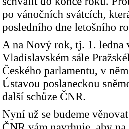
schválit do konce roku. Prot
po vánočních svátcích, kte
posledního dne letošního r
A na Nový rok, tj. 1. ledna
Vladislavském sále Pražské
Českého parlamentu, v němž
Ústavou poslaneckou sněmo
další schůze ČNR.
Nyní už se budeme věnovat 
ČNR vám navrhuje, aby na t