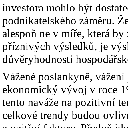
investora mohlo být dostat
podnikatelského záměru. Ž
alespoň ne v míře, která by
příznivých výsledků, je výs
důvěryhodnosti hospodářské
Vážené poslankyně, vážení 
ekonomický vývoj v roce 19
tento naváže na pozitivní t
celkové trendy budou ovliv
a vnitřní faktory. Předně jd