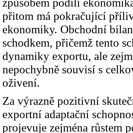
způsobem podílí ekonomika 
přitom má pokračující příli
ekonomiky. Obchodní bilan
schodkem, přičemž tento s
dynamiky exportu, ale zej
nepochybně souvisí s celk
oživení.
Za výrazně pozitivní skute
exportní adaptační schopno
projevuje zejména růstem p