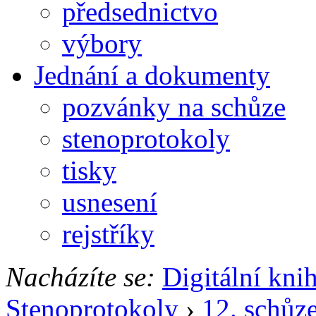
předsednictvo
výbory
Jednání a dokumenty
pozvánky na schůze
stenoprotokoly
tisky
usnesení
rejstříky
Nacházíte se:
Digitální kni
Stenoprotokoly
›
12. schůz