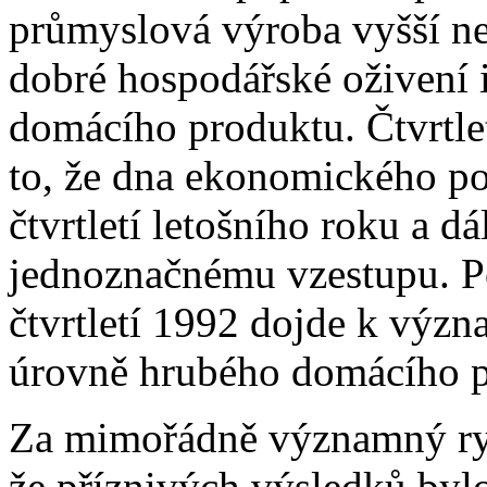
průmyslová výroba vyšší ne
dobré hospodářské oživení i
domácího produktu. Čtvrtlet
to, že dna ekonomického po
čtvrtletí letošního roku a d
jednoznačnému vzestupu. P
čtvrtletí 1992 dojde k výz
úrovně hrubého domácího p
Za mimořádně významný rys
že příznivých výsledků byl