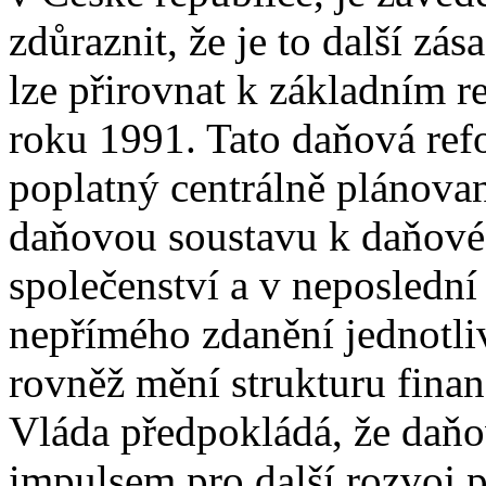
zdůraznit, že je to další zá
lze přirovnat k základním 
roku 1991. Tato daňová ref
poplatný centrálně plánovan
daňovou soustavu k daňové
společenství a v neposledn
nepřímého zdanění jednotl
rovněž mění strukturu fina
Vláda předpokládá, že daň
impulsem pro další rozvoj p