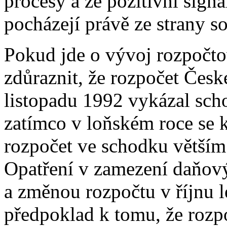
procesy a že pozitivní sign
pocházejí právě ze strany 
Pokud jde o vývoj rozpočto
zdůraznit, že rozpočet Česk
listopadu 1992 vykázal scho
zatímco v loňském roce se 
rozpočet ve schodku větším
Opatření v zamezení daňový
a změnou rozpočtu v říjnu l
předpoklad k tomu, že rozp