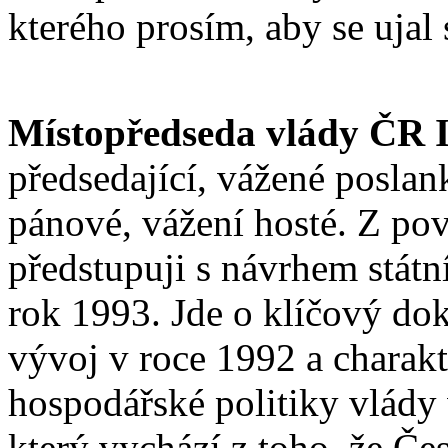
kterého prosím, aby se ujal 
Místopředseda vlády ČR 
předsedající, vážené poslan
pánové, vážení hosté. Z po
předstupuji s návrhem stát
rok 1993. Jde o klíčový do
vývoj v roce 1992 a charakt
hospodářské politiky vlády 
který vychází z toho, že Če