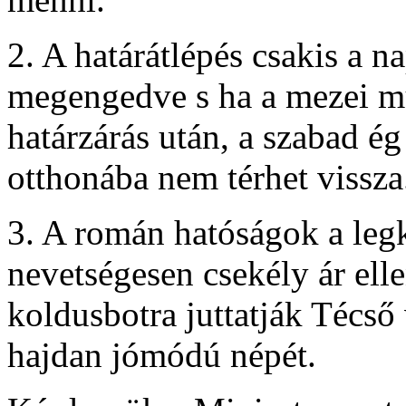
2. A határátlépés csakis a 
megengedve s ha a mezei mu
határzárás után, a szabad ég
otthonába nem térhet vissza
3. A román hatóságok a legki
nevetségesen csekély ár ell
koldusbotra juttatják Técső
hajdan jómódú népét.