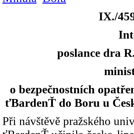
IX./459
Int
poslance dra 
minis
o bezpečnostních opatřen
ťBardenŤ do Boru u České
Při návštěvě pražského uni