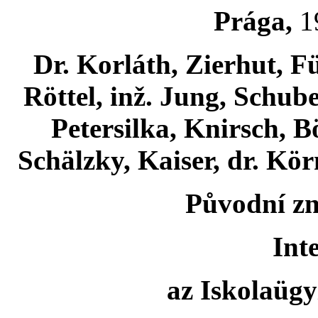
Prága,
19
Dr. Korláth, Zierhut, F
Röttel, inž. Jung, Schube
Petersilka, Knirsch, B
Schälzky, Kaiser, dr. Kör
Původní zně
Int
az Iskolaügy