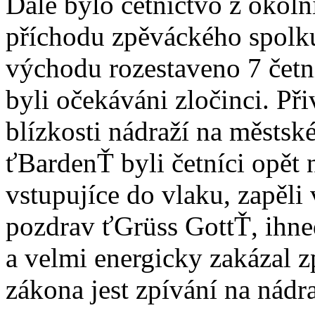
Dále bylo četnictvo z okoln
příchodu zpěváckého spolk
východu rozestaveno 7 četn
byli očekáváni zločinci. Při
blízkosti nádraží na městsk
ťBardenŤ byli četníci opět 
vstupujíce do vlaku, zapěl
pozdrav ťGrüss GottŤ, ihned
a velmi energicky zakázal 
zákona jest zpívání na nádr