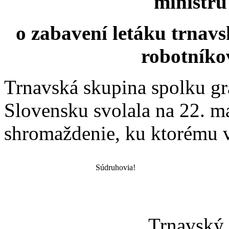
ministru
o zabavení letáku trnavs
robotníko
Trnavská skupina spolku gr
Slovensku svolala na 22. m
shromaždenie, ku ktorému v
Súdruhovia!
Trnavský 