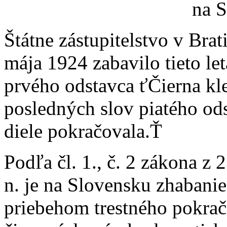
na S
Štátne zástupitelstvo v Bra
mája 1924 zabavilo tieto let
prvého odstavca ťČierna kle
posledných slov piatého o
diele pokračovala.Ť
Podľa čl. 1., č. 2 zákona z 2
n. je na Slovensku zhabanie
priebehom trestného pokrač