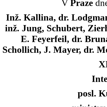
V
Praze
dne
Inž. Kallina, dr. Lodgma
inž. Jung, Schubert, Zier
E. Feyerfeil, dr. Brun
Schollich, J. Mayer, dr. M
XI
Int
posl. K