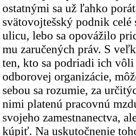
ostatnými sa už ľahko porát
svätovojtešský podnik celé 
ulicu, lebo sa opovážilo pr
mu zaručených práv. S veľk
ten, kto sa podriadi ich vôl
odborovej organizácie, môž
sebou sa rozumie, za určit
nimi platenú pracovnú mzdu
svojeho zamestnanectva, ale
kúpiť. Na uskutočnenie toho