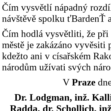
Čím vysvětlí nápadný rozdíl,
návštěvě spolku ťBardenŤ a
Čím hodlá vysvětliti, že p
městě je zakázáno vyvěsiti
kdežto ani v císařském Ra
národům užívati svých náro
V
Praze
dne
Dr. Lodgman, inž. Kalli
Radda, dr. Schollich, in