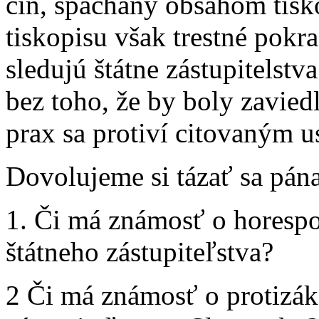
čin, spáchaný obsahom tisk
tiskopisu však trestné pok
sledujú štátne zástupitelst
bez toho, že by boly zavied
prax sa protiví citovaným 
Dovolujeme si tázať sa pána
1. Či má známosť o horesp
štátneho zástupiteľstva?
2 Či má známosť o protizák