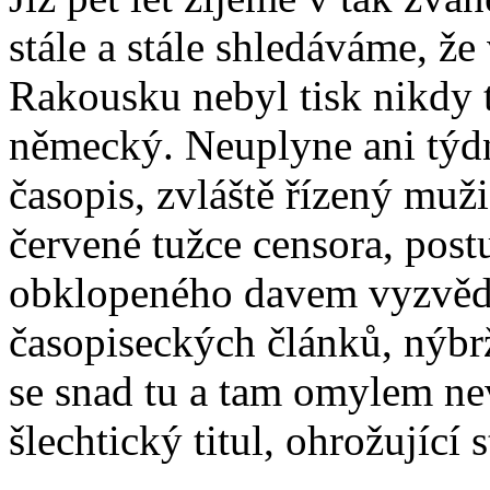
stále a stále shledáváme, ž
Rakousku nebyl tisk nikdy t
německý. Neuplyne ani týd
časopis, zvláště řízený muž
červené tužce censora, post
obklopeného davem vyzvědač
časopiseckých článků, nýbrž
se snad tu a tam omylem ne
šlechtický titul, ohrožující 