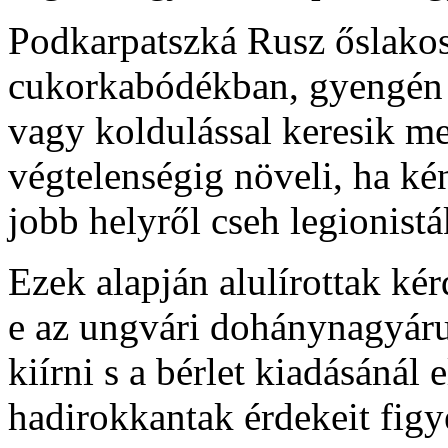
Podkarpatszká Rusz őslakos
cukorkabódékban, gyengén 
vagy koldulással keresik me
végtelenségig növeli, ha ké
jobb helyről cseh legionist
Ezek alapján alulírottak ké
e az ungvári dohánynagyárud
kiírni s a bérlet kiadásánál
hadirokkantak érdekeit fig