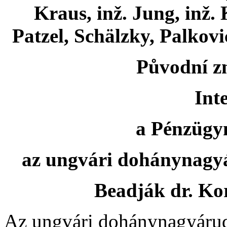
Kraus, inž. Jung, inž. 
Patzel, Schälzky, Palkov
Původní zn
Int
a Pénzügym
az ungvári dohánynagy
Beadják dr. Kor
Az ungvári dohánynagyárudá