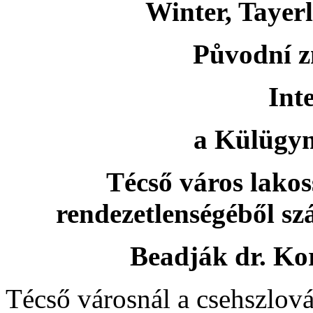
Winter, Tayerl
Původní zn
Int
a Külügym
Técső város lako
rendezetlenségéből sz
Beadják dr. Kor
Técső városnál a csehszlová