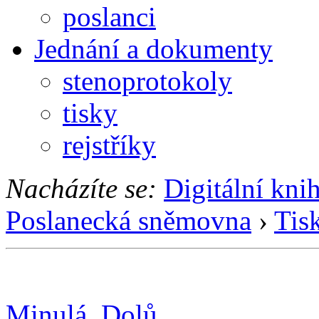
poslanci
Jednání a dokumenty
stenoprotokoly
tisky
rejstříky
Nacházíte se:
Digitální kni
Poslanecká sněmovna
›
Tis
Minulá
Dolů