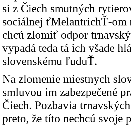
si z Čiech smutných rytiero
sociálnej ťMelantrichŤ-om 
chcú zlomiť odpor trnavský
vypadá teda tá ich všade hl
slovenskému ľuduŤ.
Na zlomenie miestnych slove
smluvou im zabezpečené práv
Čiech. Pozbavia trnavských
preto, že títo nechcú svoje 