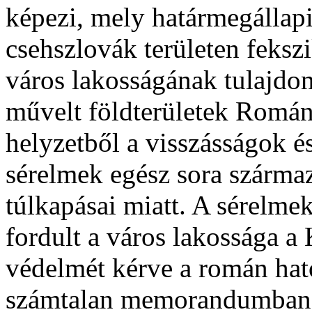
képezi, mely határmegállap
csehszlovák területen fekszi
város lakosságának tulajdo
művelt földterületek Román
helyzetből a visszásságok é
sérelmek egész sora szárma
túlkapásai miatt. A sérelmek
fordult a város lakossága 
védelmét kérve a román ható
számtalan memorandumban i