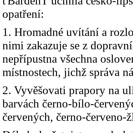
ťBardenŤ učinila česko-lips
opatření:
1. Hromadné uvítání a rozlo
nimi zakazuje se z dopravní
nepřípustna všechna osloven
místnostech, jichž správa n
2. Vyvěšovati prapory na ul
barvách černo-bílo-červenýc
červených, černo-červeno-ž