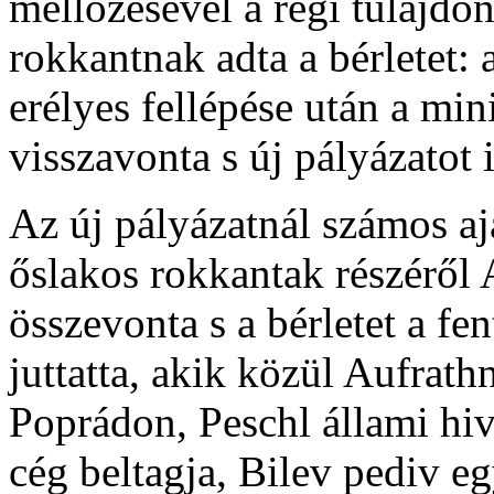
mellőzésével a régi tulajd
rokkantnak adta a bérletet: 
erélyes fellépése után a min
visszavonta s új pályázatot i
Az új pályázatnál számos ajá
őslakos rokkantak részéről 
összevonta s a bérletet a fe
juttatta, akik közül Aufrat
Poprádon, Peschl állami hiv
cég beltagja, Bilev pediv e