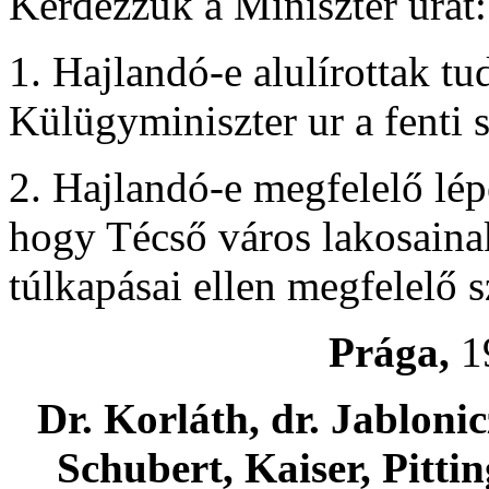
Kérdezzük a Miniszter urat:
1. Hajlandó-e alulírottak tu
Külügyminiszter ur a fenti 
2. Hajlandó-e megfelelő lép
hogy Técső város lakosaina
túlkapásai ellen megfelelő s
Prága,
19
Dr. Korláth, dr. Jablonic
Schubert, Kaiser, Pittin