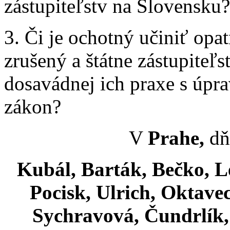
zástupiteľstv na Slovensku?
3. Či je ochotný učiniť opa
zrušený a štátne zástupite
dosavádnej ich praxe s úpra
zákon?
V
Prahe,
dň
Kubál, Barták, Bečko, L
Pocisk, Ulrich, Oktave
Sychravová, Čundrlík,