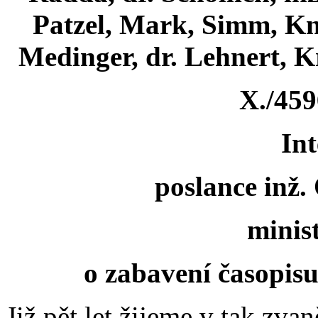
Patzel, Mark, Simm, Kni
Medinger, dr. Lehnert, Kr
X./459
Int
poslance inž.
minis
o zabavení časopisu
Již pět let žijeme v tak zva