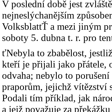
V poslední době jest zvláště
nejneslýchanějším způsobem
VolksblattŤ a mezi jiným pr
soboty 5. dubna t. r. pro te
ťNebyla to zbabělost, jestli
kteří je přijali jako přátele
odvaha; nebylo to porušení p
praporům, jejichž vítězství s
Podali tím příklad, jak náro
a jejž považuje za překážku 