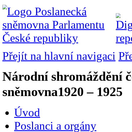
Přejít na hlavní navigaci
Př
Národní shromáždění č
sněmovna
1920 – 1925
Úvod
Poslanci a orgány