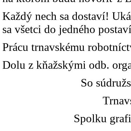
Každý nech sa dostaví! Ukáž
sa všetci do jedného postav
Prácu trnavskému robotníct
Dolu z kňažskými odb. orga
So súdruž
Trnav
Spolku graf