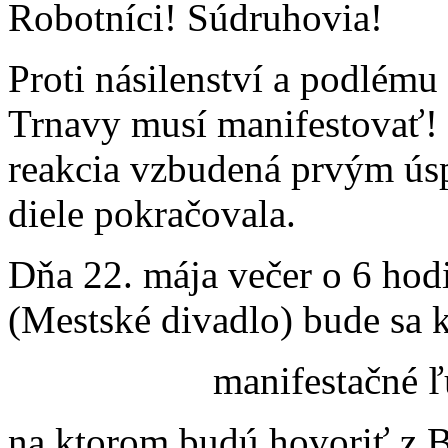
Robotníci! Súdruhovia!
Proti násilenství a podlému
Trnavy musí manifestovať!
reakcia vzbudená prvým ú
diele pokračovala.
Dňa 22. mája večer o 6 ho
(Mestské divadlo) bude sa 
manifestačné 
na ktorom budú hovoriť z Br