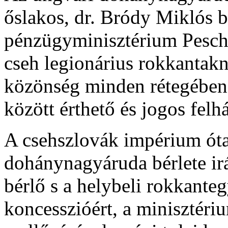
őslakos, dr. Bródy Miklós bé
pénzügyminisztérium Peschl
cseh legionárius rokkantakna
közönség minden rétegében 
között érthető és jogos felh
A csehszlovák impérium óta
dohánynagyáruda bérlete irá
bérlő s a helybeli rokkanteg
koncesszióért, a minisztér