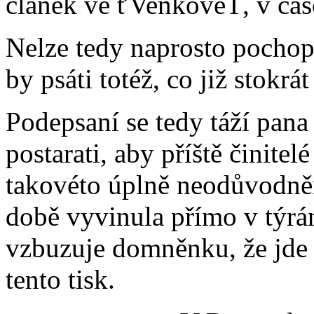
článek ve ťVenkověŤ, v čas
Nelze tedy naprosto pochop
by psáti totéž, co již stokrá
Podepsaní se tedy táží pana 
postarati, aby příště činite
takovéto úplně neodůvodněn
době vyvinula přímo v týrá
vzbuzuje domněnku, že jde
tento tisk.