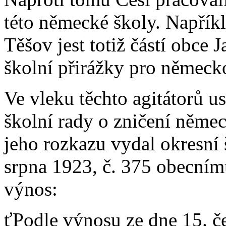
této německé školy. Napříkla
Těšov jest totiž částí obce Ja
školní přirážky pro německ
Ve vleku těchto agitátorů u
školní rady o zničení něme
jeho rozkazu vydal okresní 
srpna 1923, č. 375 obecním
výnos:
ťPodle výnosu ze dne 15. č