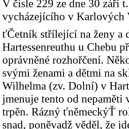
V čísle 229 ze dne 30 září t
vycházejícího v Karlových V
ťČetník střílející na ženy a 
Hartessenreuthu u Chebu pří
oprávněné rozhořčení. Někol
svými ženami a dětmi na sk
Wilhelma (zv. Dolní) v Har
jmenuje tento od nepaměti 
trpěn. Rázný ťněmeckýŤ rol
snad, poněvadž věděl, že jde