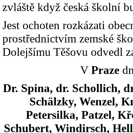
zvláště když česká školní b
Jest ochoten rozkázati obec
prostřednictvím zemské škol
Dolejšímu Těšovu odvedl za
V
Praze
dn
Dr. Spina, dr. Schollich, d
Schälzky, Wenzel, Kn
Petersilka, Patzel, K
Schubert, Windirsch, Hell