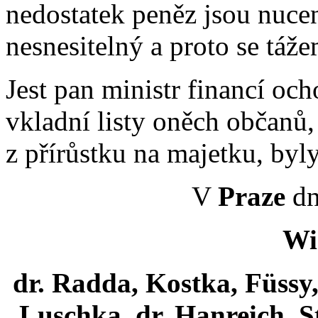
nedostatek peněz jsou nucen
nesnesitelný a proto se táže
Jest pan ministr financí oc
vkladní listy oněch občanů, 
z přírůstku na majetku, byl
V
Praze
dn
Wi
dr. Radda, Kostka, Füssy, 
Luschka, dr. Hanreich, St