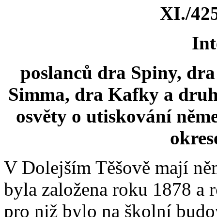
XI./425
Int
poslanců dra Spiny, dra 
Simma, dra Kafky a druhů
osvěty o utiskování něme
okres
V Dolejším Těšově mají ně
byla založena roku 1878 a r
pro niž bylo na školní budo