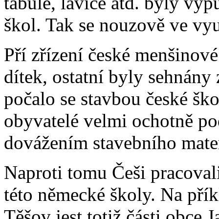
tabule, lavice atd. byly vy
škol. Tak se nouzově ve vy
Pří zřízení české menšinové
dítek, ostatní byly sehnány
počalo se stavbou české ško
obyvatelé velmi ochotně po
dovážením stavebního mater
Naproti tomu Češi pracovali
této německé školy. Na příkl
Těšov jest totiž části obce Ja