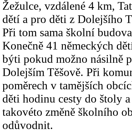
Žežulce, vzdálené 4 km, Ta
dětí a pro děti z Dolejšího 
Při tom sama školní budova
Konečně 41 německých dětí
býti pokud možno násilně p
Dolejším Těšově. Při komun
poměrech v tamějších obcíc
děti hodinu cesty do štoly a
takovéto změně školního obv
odůvodnit.