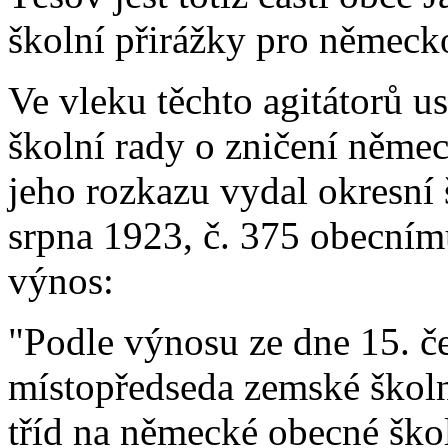
školní přirážky pro německ
Ve vleku těchto agitátorů u
školní rady o zničení něme
jeho rozkazu vydal okresní 
srpna 1923, č. 375 obecním
výnos:
"Podle výnosu ze dne 15. č
místopředseda zemské školn
tříd na německé obecné ško