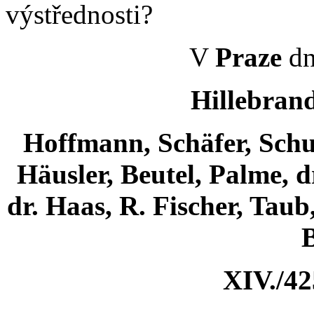
výstřednosti?
V
Praze
dn
Hillebrand
Hoffmann, Schäfer, Schu
Häusler, Beutel, Palme, d
dr. Haas, R. Fischer, Tau
B
XIV./42