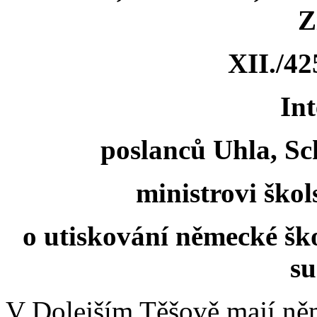
Z
XII./42
Int
poslanců Uhla, Sc
ministrovi škol
o utiskování německé ško
su
V Dolejším Těšově mají ně