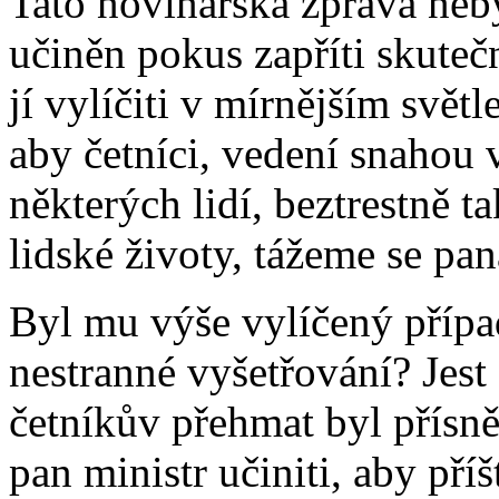
Tato novinářská zpráva neby
učiněn pokus zapříti skute
jí vylíčiti v mírnějším světl
aby četníci, vedení snahou
některých lidí, beztrestně 
lidské životy, tážeme se pan
Byl mu výše vylíčený případ
nestranné vyšetřování? Jest 
četníkův přehmat byl přísně
pan ministr učiniti, aby př