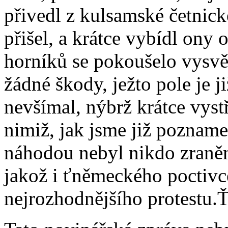
přivedl z kulsamské četnick
přišel, a krátce vybídl ony 
horníků se pokoušelo vysvět
žádné škody, ježto pole je j
nevšímal, nýbrž krátce vystř
nimiž, jak jsme již poznamen
náhodou nebyl nikdo zraněn
jakož i ťněmeckého poctiv
nejrozhodnějšího protestu.