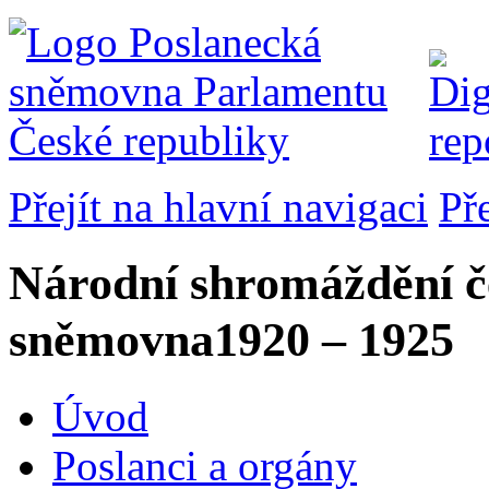
Přejít na hlavní navigaci
Př
Národní shromáždění č
sněmovna
1920 – 1925
Úvod
Poslanci a orgány