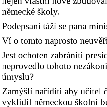
nejen vlastní nově zbudované
německé školy.
Podepsaní táží se pana mini
Ví o tomto naprosto neuvěř
Jest ochoten zabrániti presi
neprovedlo tohoto nezákon
úmyslu?
Zamýšlí naříditi aby učitel
vyklidil německou školní 