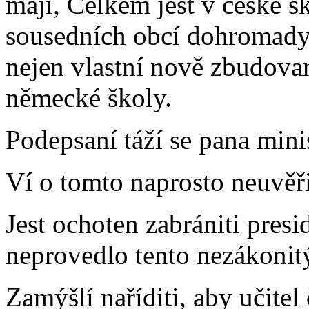
mají, Celkem jest v české šk
sousedních obcí dohromady 
nejen vlastní nově zbudované
německé školy.
Podepsaní táží se pana mini
Ví o tomto naprosto neuvěř
Jest ochoten zabrániti presi
neprovedlo tento nezákoni
Zamýšlí naříditi, aby učite