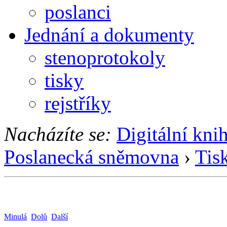
poslanci
Jednání a dokumenty
stenoprotokoly
tisky
rejstříky
Nacházíte se:
Digitální kni
Poslanecká sněmovna
›
Tis
Minulá
Dolů
Další