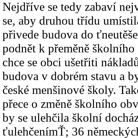
Nejdříve se tedy zabaví nej
se, aby druhou třídu umísti
přivede budova do ťneutěše
podnět k přeměně školního 
chce se obci ušetřiti náklad
budova v dobrém stavu a by
české menšinové školy. Tak
přece o změně školního obv
by se ulehčila školní docház
ťulehčenímŤ; 36 německých