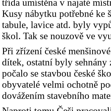
třída umístěna v najaté mís
Kusy nábytku potřebné ke š
tabule, lavice atd. byly vy
škol. Tak se nouzově ve vy
Při zřízení české menšinové
dítek, ostatní byly sehnány
počalo se stavbou české ško
obyvatelé velmi ochotně po
dovážením stavebního mater
Naproti tomu Češi pracovali