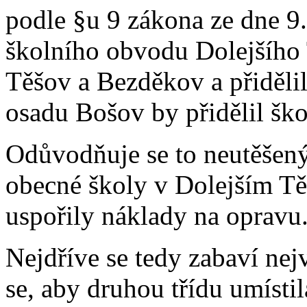
podle §u 9 zákona ze dne 9.
školního obvodu Dolejšího 
Těšov a Bezděkov a přiděli
osadu Bošov by přidělil šk
Odůvodňuje se to neutěše
obecné školy v Dolejším T
uspořily náklady na opravu
Nejdříve se tedy zabaví nej
se, aby druhou třídu umísti