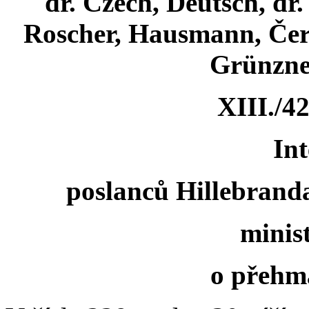
dr. Czech, Deutsch, dr.
Roscher, Hausmann, Čer
Grünzner
XIII./4
Int
poslanců Hillebranda
minis
o přehma