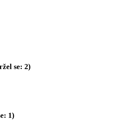
žel se:
2
)
se:
1
)