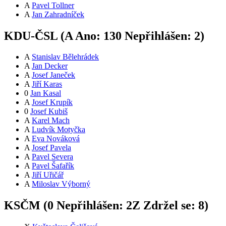
A
Pavel Tollner
A
Jan Zahradníček
KDU-ČSL (
A
Ano:
13
0
Nepřihlášen:
2
)
A
Stanislav Bělehrádek
A
Jan Decker
A
Josef Janeček
A
Jiří Karas
0
Jan Kasal
A
Josef Krupík
0
Josef Kubiš
A
Karel Mach
A
Ludvík Motyčka
A
Eva Nováková
A
Josef Pavela
A
Pavel Severa
A
Pavel Šafařík
A
Jiří Uřičář
A
Miloslav Výborný
KSČM (
0
Nepřihlášen:
2
Z
Zdržel se:
8
)