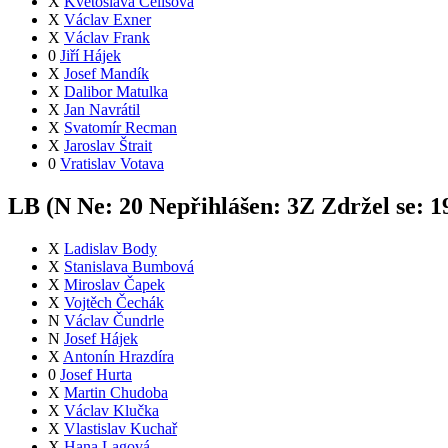
X
Květoslava Čelišová
X
Václav Exner
X
Václav Frank
0
Jiří Hájek
X
Josef Mandík
X
Dalibor Matulka
X
Jan Navrátil
X
Svatomír Recman
X
Jaroslav Štrait
0
Vratislav Votava
LB (
N
Ne:
2
0
Nepřihlášen:
3
Z
Zdržel se:
1
X
Ladislav Body
X
Stanislava Bumbová
X
Miroslav Čapek
X
Vojtěch Čechák
N
Václav Čundrle
N
Josef Hájek
X
Antonín Hrazdíra
0
Josef Hurta
X
Martin Chudoba
X
Václav Klučka
X
Vlastislav Kuchař
X
Hana Lagová