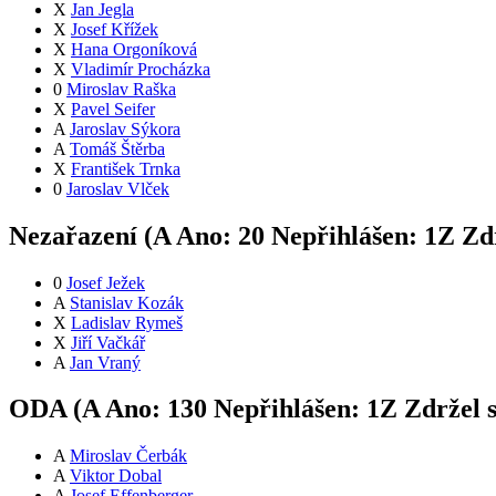
X
Jan Jegla
X
Josef Křížek
X
Hana Orgoníková
X
Vladimír Procházka
0
Miroslav Raška
X
Pavel Seifer
A
Jaroslav Sýkora
A
Tomáš Štěrba
X
František Trnka
0
Jaroslav Vlček
Nezařazení (
A
Ano:
2
0
Nepřihlášen:
1
Z
Zdr
0
Josef Ježek
A
Stanislav Kozák
X
Ladislav Rymeš
X
Jiří Vačkář
A
Jan Vraný
ODA (
A
Ano:
13
0
Nepřihlášen:
1
Z
Zdržel 
A
Miroslav Čerbák
A
Viktor Dobal
A
Josef Effenberger