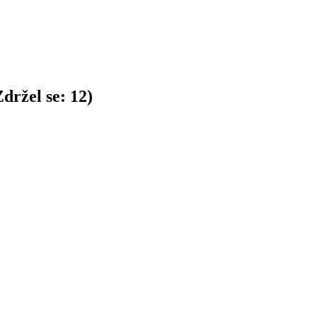
držel se:
12
)