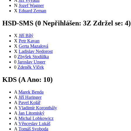
A
Jiří Vyvadil
N
Jozef Wagner
X
Eduard Zeman
HSD-SMS (
0
Nepřihlášen:
3
Z
Zdržel se:
4
)
X
Jiří Bílý
X
Petr Kavan
X
Gerta Mazalová
X
Ladislav Nedorost
0
Zbyšek Stodůlka
0
Jaroslav Unger
0
Zdeněk Vlček
KDS (
A
Ano:
10
)
A
Marek Benda
A
Jiří Haringer
A
Pavel Kolář
A
Vladimír Koronthály
A
Jan Litomiský
A
Michal Lobkowicz
A
Věnceslav Lukáš
A
Tomáš Svoboda