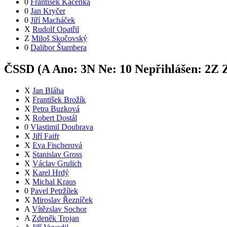
0
František Kačenka
0
Jan Kryčer
0
Jiří Macháček
X
Rudolf Opatřil
Z
Miloš Skočovský
0
Dalibor Štambera
ČSSD (
A
Ano:
3
N
Ne:
1
0
Nepřihlášen:
2
Z
Z
X
Jan Bláha
X
František Brožík
X
Petra Buzková
X
Robert Dostál
0
Vlastimil Doubrava
X
Jiří Faifr
X
Eva Fischerová
X
Stanislav Gross
X
Václav Grulich
X
Karel Hrdý
X
Michal Kraus
0
Pavel Petržílek
X
Miroslav Řezníček
A
Vítězslav Sochor
A
Zdeněk Trojan