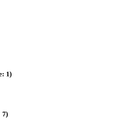
e:
1
)
:
7
)