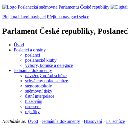
Přejít na hlavní navigaci
Přejít na navigaci sekce
Parlament České republiky, Poslane
Úvod
Poslanci a orgány
poslanci
poslanecké kluby
výbory, komise a delegace
Jednání a dokumenty
navržený pořad schůze
schválený pořad schůze
stenoprotokoly
sněmovní tisky
ústní interpelace
hlasování
usnesení
rejstříky
Nacházíte se:
Úvod
›
Jednání a dokumenty
›
Hlasování
›
17. schůze
›