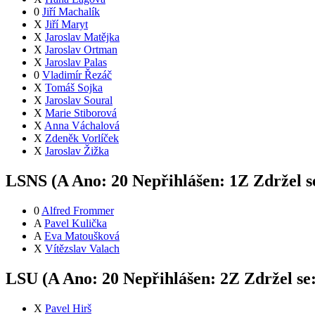
0
Jiří Machalík
X
Jiří Maryt
X
Jaroslav Matějka
X
Jaroslav Ortman
X
Jaroslav Palas
0
Vladimír Řezáč
X
Tomáš Sojka
X
Jaroslav Soural
X
Marie Stiborová
X
Anna Váchalová
X
Zdeněk Vorlíček
X
Jaroslav Žižka
LSNS (
A
Ano:
2
0
Nepřihlášen:
1
Z
Zdržel s
0
Alfred Frommer
A
Pavel Kulička
A
Eva Matoušková
X
Vítězslav Valach
LSU (
A
Ano:
2
0
Nepřihlášen:
2
Z
Zdržel se
X
Pavel Hirš