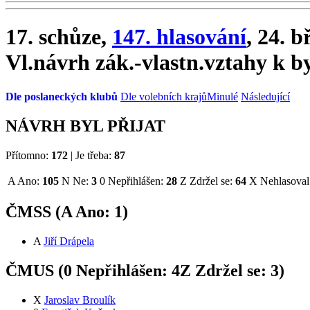
17. schůze,
147. hlasování
, 24. 
Vl.návrh zák.-vlastn.vztahy k 
Dle poslaneckých klubů
Dle volebních krajů
Minulé
Následující
NÁVRH BYL PŘIJAT
Přítomno:
172
|
Je třeba:
87
A
Ano:
105
N
Ne:
3
0
Nepřihlášen:
28
Z
Zdržel se:
64
X
Nehlasoval
ČMSS (
A
Ano:
1
)
A
Jiří Drápela
ČMUS (
0
Nepřihlášen:
4
Z
Zdržel se:
3
)
X
Jaroslav Broulík