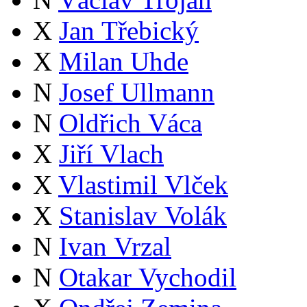
X
Jan Třebický
X
Milan Uhde
N
Josef Ullmann
N
Oldřich Váca
X
Jiří Vlach
X
Vlastimil Vlček
X
Stanislav Volák
N
Ivan Vrzal
N
Otakar Vychodil