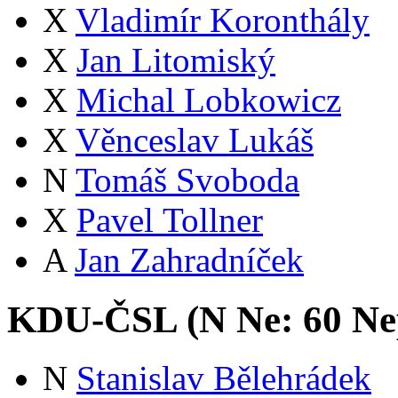
X
Vladimír Koronthály
X
Jan Litomiský
X
Michal Lobkowicz
X
Věnceslav Lukáš
N
Tomáš Svoboda
X
Pavel Tollner
A
Jan Zahradníček
KDU-ČSL (
N
Ne:
6
0
Ne
N
Stanislav Bělehrádek