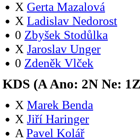
X
Gerta Mazalová
X
Ladislav Nedorost
0
Zbyšek Stodůlka
X
Jaroslav Unger
0
Zdeněk Vlček
KDS (
A
Ano:
2
N
Ne:
1
X
Marek Benda
X
Jiří Haringer
A
Pavel Kolář