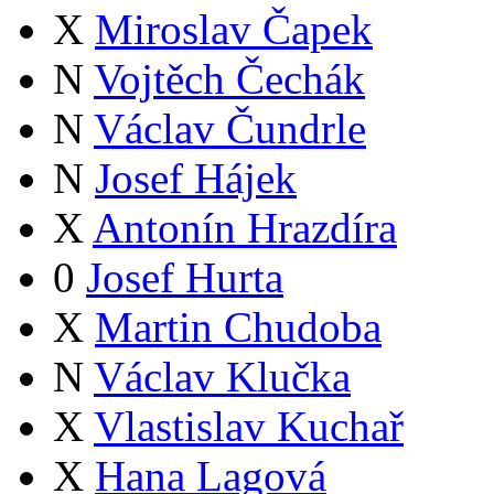
X
Miroslav Čapek
N
Vojtěch Čechák
N
Václav Čundrle
N
Josef Hájek
X
Antonín Hrazdíra
0
Josef Hurta
X
Martin Chudoba
N
Václav Klučka
X
Vlastislav Kuchař
X
Hana Lagová