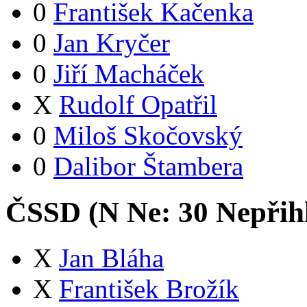
0
František Kačenka
0
Jan Kryčer
0
Jiří Macháček
X
Rudolf Opatřil
0
Miloš Skočovský
0
Dalibor Štambera
ČSSD (
N
Ne:
3
0
Nepřih
X
Jan Bláha
X
František Brožík