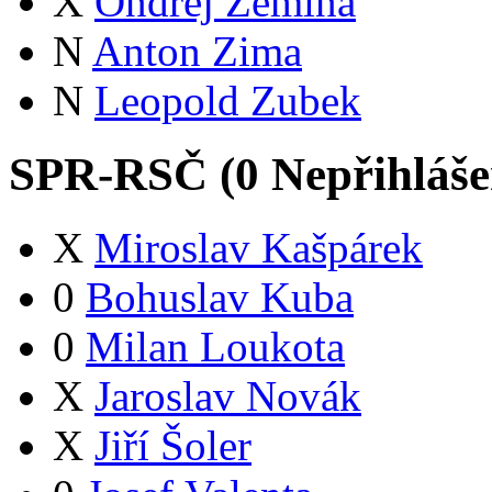
X
Ondřej Zemina
N
Anton Zima
N
Leopold Zubek
SPR-RSČ (
0
Nepřihláš
X
Miroslav Kašpárek
0
Bohuslav Kuba
0
Milan Loukota
X
Jaroslav Novák
X
Jiří Šoler