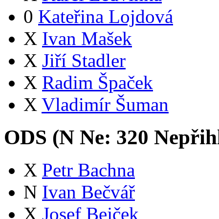
0
Kateřina Lojdová
X
Ivan Mašek
X
Jiří Stadler
X
Radim Špaček
X
Vladimír Šuman
ODS (
N
Ne:
32
0
Nepřih
X
Petr Bachna
N
Ivan Bečvář
X
Josef Bejček