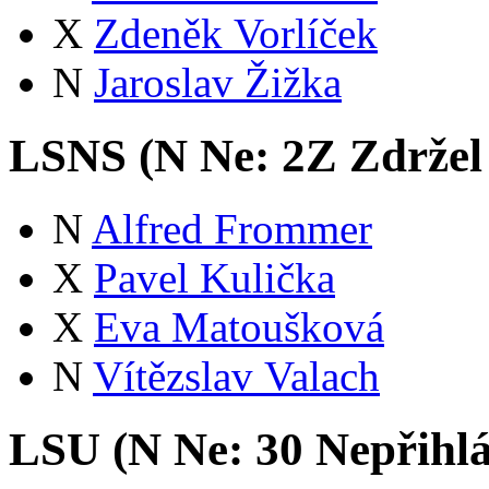
X
Zdeněk Vorlíček
N
Jaroslav Žižka
LSNS (
N
Ne:
2
Z
Zdržel
N
Alfred Frommer
X
Pavel Kulička
X
Eva Matoušková
N
Vítězslav Valach
LSU (
N
Ne:
3
0
Nepřihl