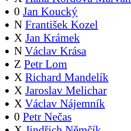
0
Jan Koucký
N
František Kozel
X
Jan Krámek
N
Václav Krása
Z
Petr Lom
X
Richard Mandelík
X
Jaroslav Melichar
X
Václav Nájemník
0
Petr Nečas
X
Jindřich Němčík