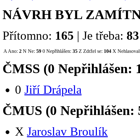
NÁVRH BYL ZAMÍT
Přítomno:
165
|
Je třeba:
83
A
Ano:
2
N
Ne:
59
0
Nepřihlášen:
35
Z
Zdržel se:
104
X
Nehlasoval
ČMSS (
0
Nepřihlášen:
0
Jiří Drápela
ČMUS (
0
Nepřihlášen:
X
Jaroslav Broulík