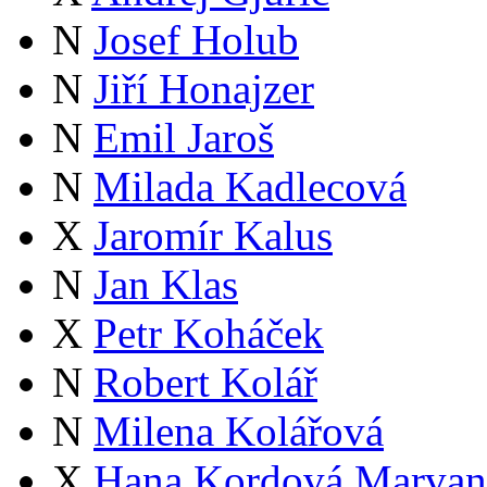
N
Josef Holub
N
Jiří Honajzer
N
Emil Jaroš
N
Milada Kadlecová
X
Jaromír Kalus
N
Jan Klas
X
Petr Koháček
N
Robert Kolář
N
Milena Kolářová
X
Hana Kordová Marvan