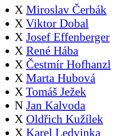
X
Miroslav Čerbák
X
Viktor Dobal
X
Josef Effenberger
X
René Hába
X
Čestmír Hofhanzl
X
Marta Hubová
X
Tomáš Ježek
N
Jan Kalvoda
X
Oldřich Kužílek
X
Karel Ledvinka