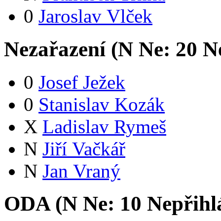
0
Jaroslav Vlček
Nezařazení (
N
Ne:
2
0
Ne
0
Josef Ježek
0
Stanislav Kozák
X
Ladislav Rymeš
N
Jiří Vačkář
N
Jan Vraný
ODA (
N
Ne:
1
0
Nepřihl