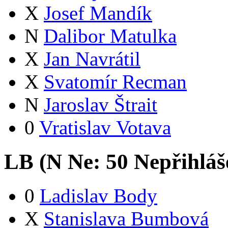
X
Josef Mandík
N
Dalibor Matulka
X
Jan Navrátil
X
Svatomír Recman
N
Jaroslav Štrait
0
Vratislav Votava
LB (
N
Ne:
5
0
Nepřihláš
0
Ladislav Body
X
Stanislava Bumbová