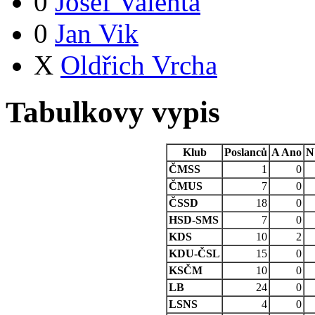
0
Josef Valenta
0
Jan Vik
X
Oldřich Vrcha
Tabulkovy vypis
Klub
Poslanců
A
Ano
N
ČMSS
1
0
ČMUS
7
0
ČSSD
18
0
HSD-SMS
7
0
KDS
10
2
KDU-ČSL
15
0
KSČM
10
0
LB
24
0
LSNS
4
0