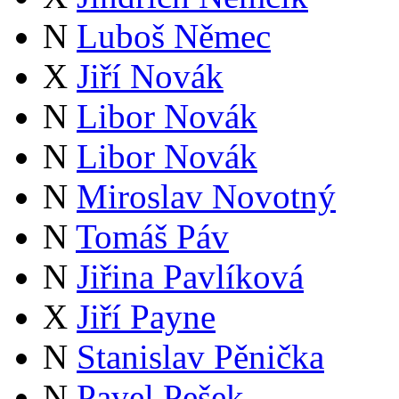
N
Luboš Němec
X
Jiří Novák
N
Libor Novák
N
Libor Novák
N
Miroslav Novotný
N
Tomáš Páv
N
Jiřina Pavlíková
X
Jiří Payne
N
Stanislav Pěnička
N
Pavel Pešek