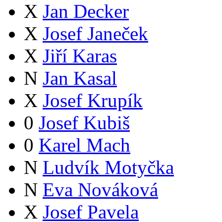
X
Jan Decker
X
Josef Janeček
X
Jiří Karas
N
Jan Kasal
X
Josef Krupík
0
Josef Kubiš
0
Karel Mach
N
Ludvík Motyčka
N
Eva Nováková
X
Josef Pavela