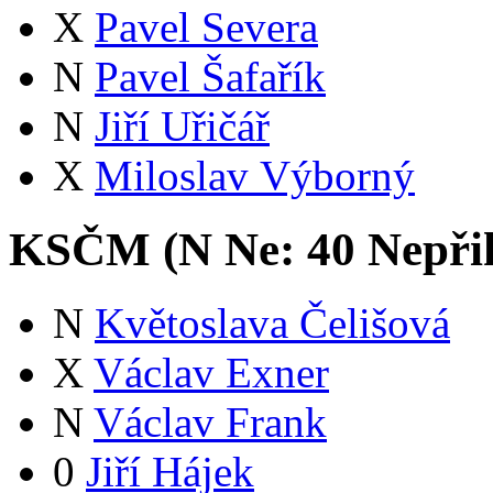
X
Pavel Severa
N
Pavel Šafařík
N
Jiří Uřičář
X
Miloslav Výborný
KSČM (
N
Ne:
4
0
Nepři
N
Květoslava Čelišová
X
Václav Exner
N
Václav Frank
0
Jiří Hájek