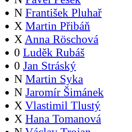
N
František Pluhař
X
Martin Přibáň
X
Anna Röschová
0
Luděk Rubáš
0
Jan Stráský
N
Martin Syka
N
Jaromír Šimánek
X
Vlastimil Tlustý
X
Hana Tomanová
N
Václav Trojan