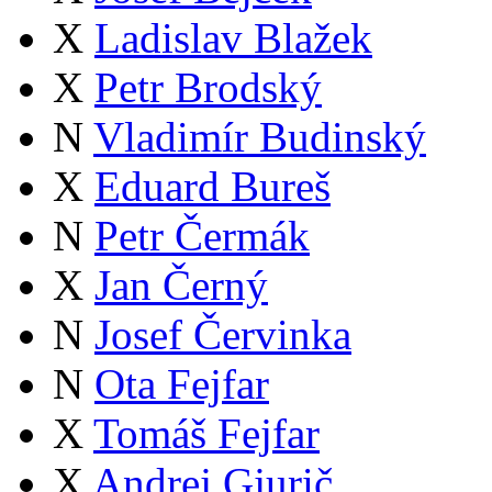
X
Ladislav Blažek
X
Petr Brodský
N
Vladimír Budinský
X
Eduard Bureš
N
Petr Čermák
X
Jan Černý
N
Josef Červinka
N
Ota Fejfar
X
Tomáš Fejfar
X
Andrej Gjurič