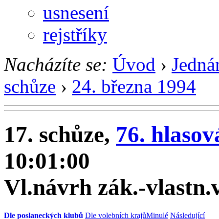
usnesení
rejstříky
Nacházíte se:
Úvod
›
Jedná
schůze
›
24. března 1994
17. schůze,
76. hlasov
10:01:00
Vl.návrh zák.-vlastn
Dle poslaneckých klubů
Dle volebních krajů
Minulé
Následující