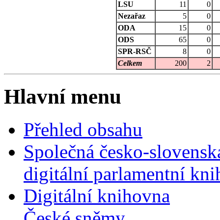
LSU
11
0
Nezařaz
5
0
ODA
15
0
ODS
65
0
SPR-RSČ
8
0
Celkem
200
2
Hlavní menu
Přehled obsahu
Společná česko-slovensk
digitální parlamentní kn
Digitální knihovna
České sněmy