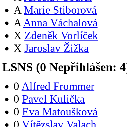
A
Marie Stiborová
A
Anna Váchalová
X
Zdeněk Vorlíček
X
Jaroslav Žižka
LSNS (
0
Nepřihlášen:
4
0
Alfred Frommer
0
Pavel Kulička
0
Eva Matoušková
0
Vítězslav Valach