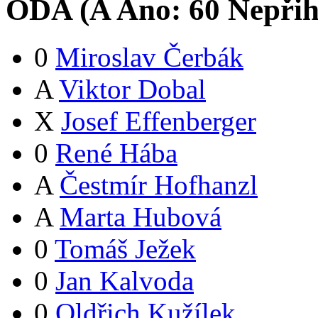
ODA (
A
Ano:
6
0
Nepřih
0
Miroslav Čerbák
A
Viktor Dobal
X
Josef Effenberger
0
René Hába
A
Čestmír Hofhanzl
A
Marta Hubová
0
Tomáš Ježek
0
Jan Kalvoda
0
Oldřich Kužílek