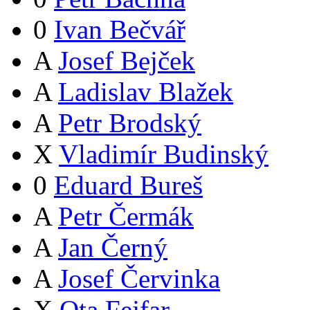
0
Ivan Bečvář
A
Josef Bejček
A
Ladislav Blažek
A
Petr Brodský
X
Vladimír Budinský
0
Eduard Bureš
A
Petr Čermák
A
Jan Černý
A
Josef Červinka
X
Ota Fejfar