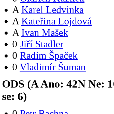
A
Karel Ledvinka
A
Kateřina Lojdová
A
Ivan Mašek
0
Jiří Stadler
0
Radim Špaček
0
Vladimír Šuman
ODS (
A
Ano:
42
N
Ne:
1
se:
6
)
0
Petr Bachna