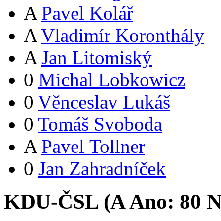
A
Pavel Kolář
A
Vladimír Koronthály
A
Jan Litomiský
0
Michal Lobkowicz
0
Věnceslav Lukáš
0
Tomáš Svoboda
A
Pavel Tollner
0
Jan Zahradníček
KDU-ČSL (
A
Ano:
8
0
N