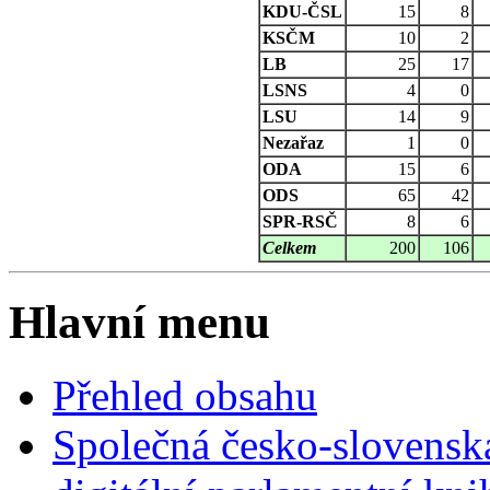
KDU-ČSL
15
8
KSČM
10
2
LB
25
17
LSNS
4
0
LSU
14
9
Nezařaz
1
0
ODA
15
6
ODS
65
42
SPR-RSČ
8
6
Celkem
200
106
Hlavní menu
Přehled obsahu
Společná česko-slovensk