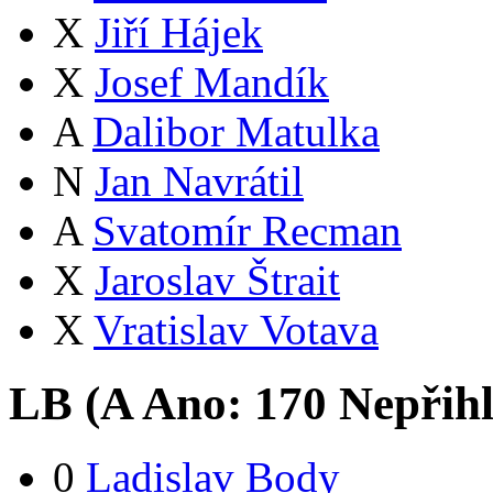
X
Jiří Hájek
X
Josef Mandík
A
Dalibor Matulka
N
Jan Navrátil
A
Svatomír Recman
X
Jaroslav Štrait
X
Vratislav Votava
LB (
A
Ano:
17
0
Nepřih
0
Ladislav Body