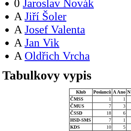
0
Jaroslav Novák
A
Jiří Šoler
A
Josef Valenta
A
Jan Vik
A
Oldřich Vrcha
Tabulkovy vypis
Klub
Poslanců
A
Ano
N
ČMSS
1
1
ČMUS
7
3
ČSSD
18
6
HSD-SMS
7
1
KDS
10
5