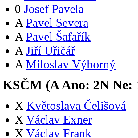
0
Josef Pavela
A
Pavel Severa
A
Pavel Šafařík
A
Jiří Uřičář
A
Miloslav Výborný
KSČM (
A
Ano:
2
N
Ne:
X
Květoslava Čelišová
X
Václav Exner
X
Václav Frank