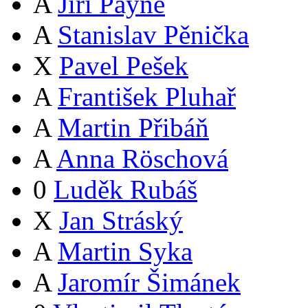
A
Jiří Payne
A
Stanislav Pěnička
X
Pavel Pešek
A
František Pluhař
A
Martin Přibáň
A
Anna Röschová
0
Luděk Rubáš
X
Jan Stráský
A
Martin Syka
A
Jaromír Šimánek