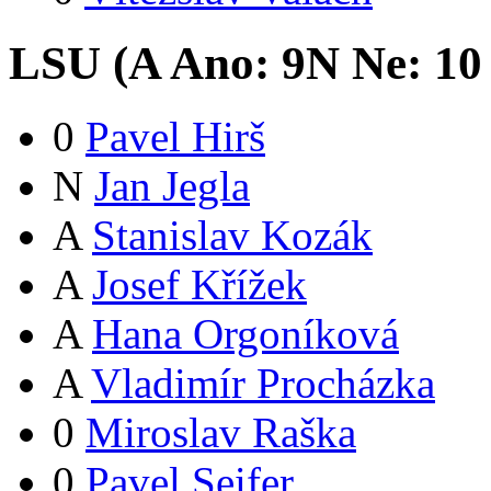
LSU (
A
Ano:
9
N
Ne:
1
0
0
Pavel Hirš
N
Jan Jegla
A
Stanislav Kozák
A
Josef Křížek
A
Hana Orgoníková
A
Vladimír Procházka
0
Miroslav Raška
0
Pavel Seifer