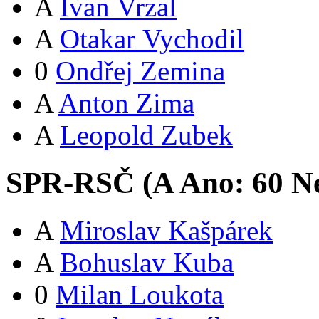
A
Ivan Vrzal
A
Otakar Vychodil
0
Ondřej Zemina
A
Anton Zima
A
Leopold Zubek
SPR-RSČ (
A
Ano:
6
0
Ne
A
Miroslav Kašpárek
A
Bohuslav Kuba
0
Milan Loukota