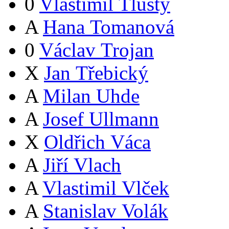
0
Vlastimil Tlustý
A
Hana Tomanová
0
Václav Trojan
X
Jan Třebický
A
Milan Uhde
A
Josef Ullmann
X
Oldřich Váca
A
Jiří Vlach
A
Vlastimil Vlček
A
Stanislav Volák