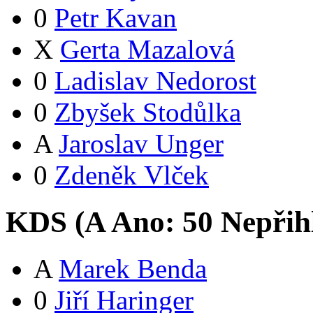
0
Petr Kavan
X
Gerta Mazalová
0
Ladislav Nedorost
0
Zbyšek Stodůlka
A
Jaroslav Unger
0
Zdeněk Vlček
KDS (
A
Ano:
5
0
Nepřih
A
Marek Benda
0
Jiří Haringer