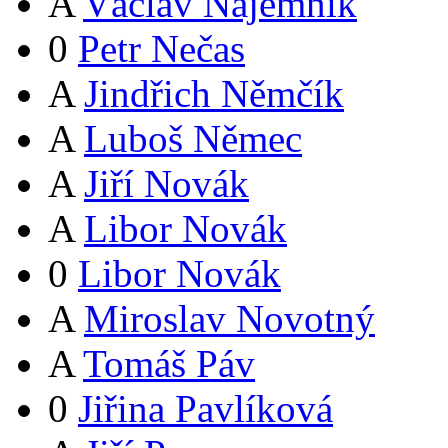
A
Václav Nájemník
0
Petr Nečas
A
Jindřich Němčík
A
Luboš Němec
A
Jiří Novák
A
Libor Novák
0
Libor Novák
A
Miroslav Novotný
A
Tomáš Páv
0
Jiřina Pavlíková