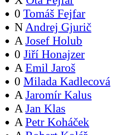
0
Tomáš Fejfar
N
Andrej Gjurič
A
Josef Holub
0
Jiří Honajzer
A
Emil Jaroš
0
Milada Kadlecová
A
Jaromír Kalus
A
Jan Klas
A
Petr Koháček