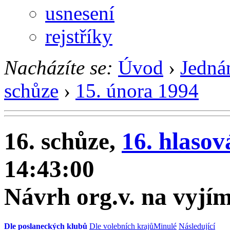
usnesení
rejstříky
Nacházíte se:
Úvod
›
Jedná
schůze
›
15. února 1994
16. schůze,
16. hlasov
14:43:00
Návrh org.v. na vyjí
Dle poslaneckých klubů
Dle volebních krajů
Minulé
Následující