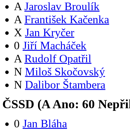
A
Jaroslav Broulík
A
František Kačenka
X
Jan Kryčer
0
Jiří Macháček
A
Rudolf Opatřil
N
Miloš Skočovský
N
Dalibor Štambera
ČSSD (
A
Ano:
6
0
Nepři
0
Jan Bláha