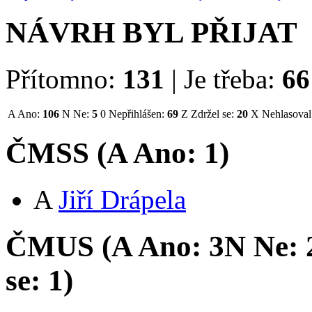
NÁVRH BYL PŘIJAT
Přítomno:
131
|
Je třeba:
66
A
Ano:
106
N
Ne:
5
0
Nepřihlášen:
69
Z
Zdržel se:
20
X
Nehlasoval
ČMSS (
A
Ano:
1
)
A
Jiří Drápela
ČMUS (
A
Ano:
3
N
Ne:
se:
1
)