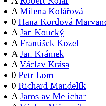
A
Robert Kolář
A
Milena Kolářová
0
Hana Kordová Marvan
A
Jan Koucký
A
František Kozel
A
Jan Krámek
A
Václav Krása
0
Petr Lom
0
Richard Mandelík
A
Jaroslav Melichar