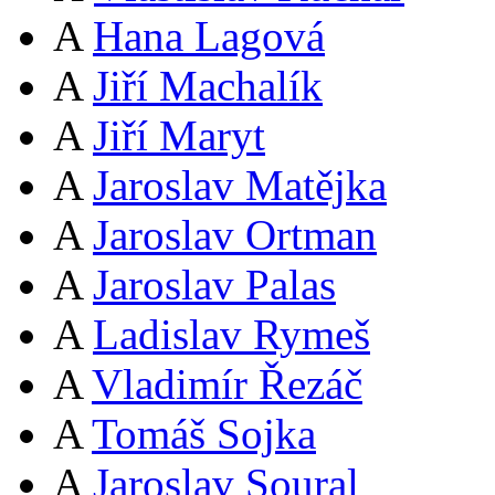
A
Hana Lagová
A
Jiří Machalík
A
Jiří Maryt
A
Jaroslav Matějka
A
Jaroslav Ortman
A
Jaroslav Palas
A
Ladislav Rymeš
A
Vladimír Řezáč
A
Tomáš Sojka
A
Jaroslav Soural