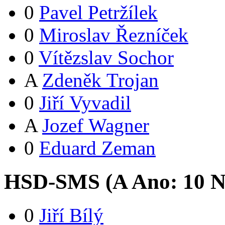
0
Pavel Petržílek
0
Miroslav Řezníček
0
Vítězslav Sochor
A
Zdeněk Trojan
0
Jiří Vyvadil
A
Jozef Wagner
0
Eduard Zeman
HSD-SMS (
A
Ano:
1
0
N
0
Jiří Bílý