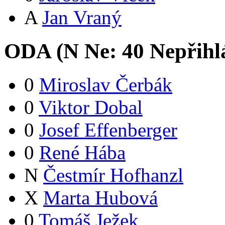
A
Jan Vraný
ODA (
N
Ne:
4
0
Nepřihl
0
Miroslav Čerbák
0
Viktor Dobal
0
Josef Effenberger
0
René Hába
N
Čestmír Hofhanzl
X
Marta Hubová
0
Tomáš Ježek