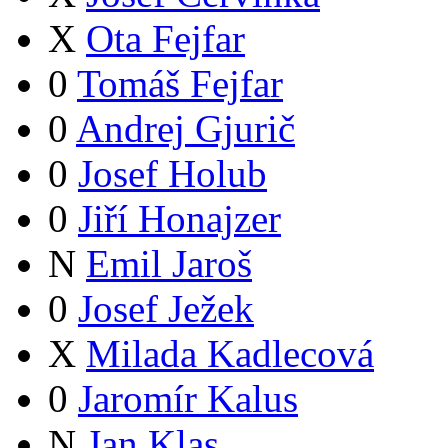
X
Ota Fejfar
0
Tomáš Fejfar
0
Andrej Gjurič
0
Josef Holub
0
Jiří Honajzer
N
Emil Jaroš
0
Josef Ježek
X
Milada Kadlecová
0
Jaromír Kalus
N
Jan Klas