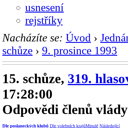
usnesení
rejstříky
Nacházíte se:
Úvod
›
Jedná
schůze
›
9. prosince 1993
15. schůze,
319. hlaso
17:28:00
Odpovědi členů vlády
Dle poslaneckých klubů
Dle volebních krajů
Minulé
Následující