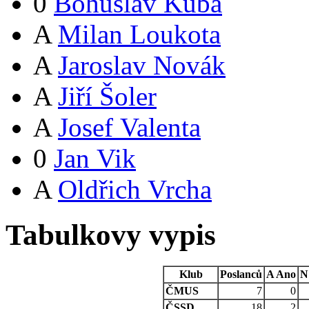
0
Bohuslav Kuba
A
Milan Loukota
A
Jaroslav Novák
A
Jiří Šoler
A
Josef Valenta
0
Jan Vik
A
Oldřich Vrcha
Tabulkovy vypis
Klub
Poslanců
A
Ano
N
ČMUS
7
0
ČSSD
18
2