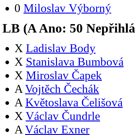
0
Miloslav Výborný
LB (
A
Ano:
5
0
Nepřihlá
X
Ladislav Body
X
Stanislava Bumbová
X
Miroslav Čapek
A
Vojtěch Čechák
A
Květoslava Čelišová
X
Václav Čundrle
A
Václav Exner