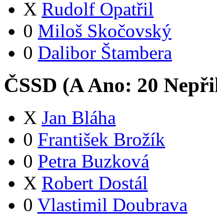
X
Rudolf Opatřil
0
Miloš Skočovský
0
Dalibor Štambera
ČSSD (
A
Ano:
2
0
Nepři
X
Jan Bláha
0
František Brožík
0
Petra Buzková
X
Robert Dostál
0
Vlastimil Doubrava