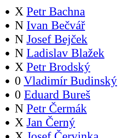
X
Petr Bachna
N
Ivan Bečvář
N
Josef Bejček
N
Ladislav Blažek
X
Petr Brodský
0
Vladimír Budinský
0
Eduard Bureš
N
Petr Čermák
X
Jan Černý
X
Josef Červinka