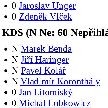
0
Jaroslav Unger
0
Zdeněk Vlček
KDS (
N
Ne:
6
0
Nepřihl
N
Marek Benda
N
Jiří Haringer
N
Pavel Kolář
N
Vladimír Koronthály
0
Jan Litomiský
0
Michal Lobkowicz