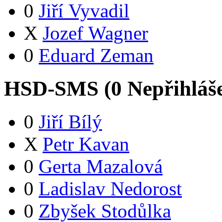
0
Jiří Vyvadil
X
Jozef Wagner
0
Eduard Zeman
HSD-SMS (
0
Nepřihláš
0
Jiří Bílý
X
Petr Kavan
0
Gerta Mazalová
0
Ladislav Nedorost
0
Zbyšek Stodůlka