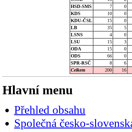
HSD-SMS
7
0
KDS
10
0
KDU-ČSL
15
0
LB
35
5
LSNS
4
0
LSU
15
3
ODA
15
0
ODS
66
0
SPR-RSČ
8
6
Celkem
200
16
Hlavní menu
Přehled obsahu
Společná česko-slovensk