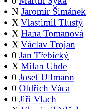
0
Martin Syka
N
Jaromír Šimánek
X
Vlastimil Tlustý
X
Hana Tomanová
X
Václav Trojan
0
Jan Třebický
X
Milan Uhde
0
Josef Ullmann
0
Oldřich Váca
0
Jiří Vlach