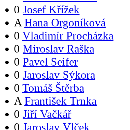
0
Josef Křížek
A
Hana Orgoníková
0
Vladimír Procházka
0
Miroslav Raška
0
Pavel Seifer
0
Jaroslav Sýkora
0
Tomáš Štěrba
A
František Trnka
0
Jiří Vačkář
0
Jaroslav Vlček