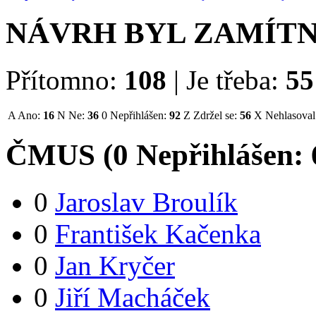
NÁVRH BYL ZAMÍT
Přítomno:
108
|
Je třeba:
55
A
Ano:
16
N
Ne:
36
0
Nepřihlášen:
92
Z
Zdržel se:
56
X
Nehlasoval
ČMUS (
0
Nepřihlášen:
0
Jaroslav Broulík
0
František Kačenka
0
Jan Kryčer
0
Jiří Macháček