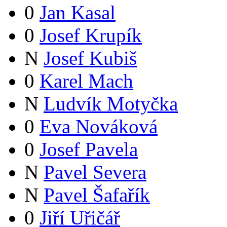
0
Jan Kasal
0
Josef Krupík
N
Josef Kubiš
0
Karel Mach
N
Ludvík Motyčka
0
Eva Nováková
0
Josef Pavela
N
Pavel Severa
N
Pavel Šafařík
0
Jiří Uřičář