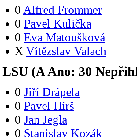
0
Alfred Frommer
0
Pavel Kulička
0
Eva Matoušková
X
Vítězslav Valach
LSU (
A
Ano:
3
0
Nepřih
0
Jiří Drápela
0
Pavel Hirš
0
Jan Jegla
0
Stanislav Kozák