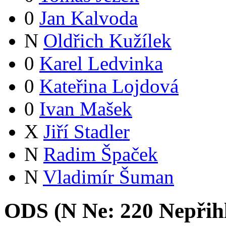
0
Jan Kalvoda
N
Oldřich Kužílek
0
Karel Ledvinka
0
Kateřina Lojdová
0
Ivan Mašek
X
Jiří Stadler
N
Radim Špaček
N
Vladimír Šuman
ODS (
N
Ne:
22
0
Nepřih