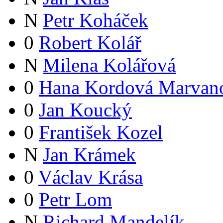
N
Petr Koháček
0
Robert Kolář
N
Milena Kolářová
0
Hana Kordová Marvan
0
Jan Koucký
0
František Kozel
N
Jan Krámek
0
Václav Krása
0
Petr Lom
N
Richard Mandelík