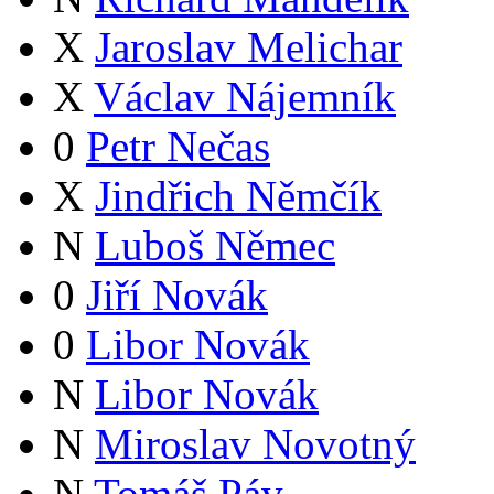
X
Jaroslav Melichar
X
Václav Nájemník
0
Petr Nečas
X
Jindřich Němčík
N
Luboš Němec
0
Jiří Novák
0
Libor Novák
N
Libor Novák
N
Miroslav Novotný
N
Tomáš Páv