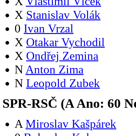
X
Vlastimil Vlček
X
Stanislav Volák
0
Ivan Vrzal
X
Otakar Vychodil
X
Ondřej Zemina
N
Anton Zima
N
Leopold Zubek
SPR-RSČ (
A
Ano:
6
0
Ne
A
Miroslav Kašpárek