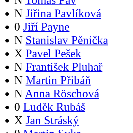
N
Jiřina Pavlíková
0
Jiří Payne
N
Stanislav Pěnička
X
Pavel Pešek
N
František Pluhař
N
Martin Přibáň
N
Anna Röschová
0
Luděk Rubáš
X
Jan Stráský