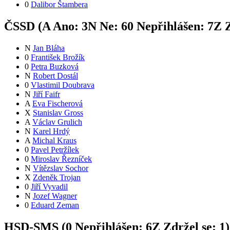
0
Dalibor Štambera
ČSSD (
A
Ano:
3
N
Ne:
6
0
Nepřihlášen:
7
Z
Z
N
Jan Bláha
0
František Brožík
0
Petra Buzková
N
Robert Dostál
0
Vlastimil Doubrava
N
Jiří Faifr
A
Eva Fischerová
X
Stanislav Gross
A
Václav Grulich
N
Karel Hrdý
A
Michal Kraus
0
Pavel Petržílek
0
Miroslav Řezníček
N
Vítězslav Sochor
X
Zdeněk Trojan
0
Jiří Vyvadil
N
Jozef Wagner
0
Eduard Zeman
HSD-SMS (
0
Nepřihlášen:
6
Z
Zdržel se:
1
)