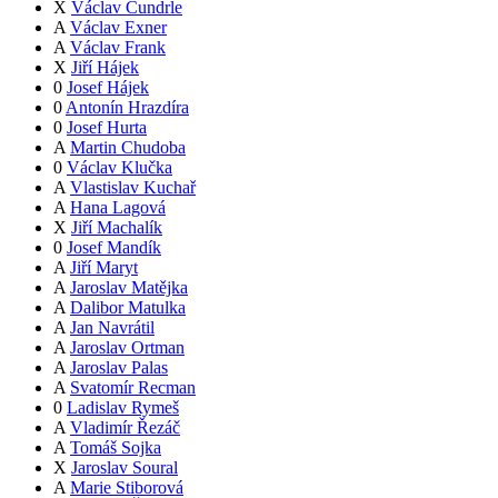
X
Václav Čundrle
A
Václav Exner
A
Václav Frank
X
Jiří Hájek
0
Josef Hájek
0
Antonín Hrazdíra
0
Josef Hurta
A
Martin Chudoba
0
Václav Klučka
A
Vlastislav Kuchař
A
Hana Lagová
X
Jiří Machalík
0
Josef Mandík
A
Jiří Maryt
A
Jaroslav Matějka
A
Dalibor Matulka
A
Jan Navrátil
A
Jaroslav Ortman
A
Jaroslav Palas
A
Svatomír Recman
0
Ladislav Rymeš
A
Vladimír Řezáč
A
Tomáš Sojka
X
Jaroslav Soural
A
Marie Stiborová