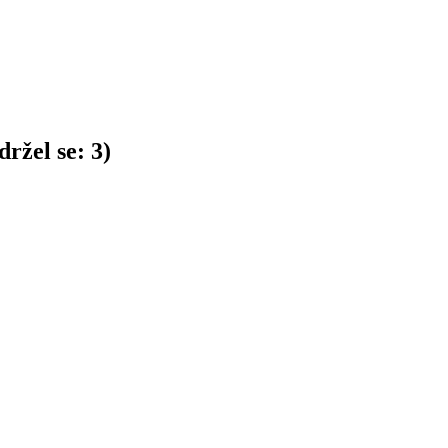
ržel se:
3
)