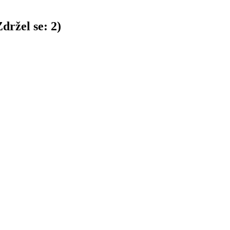
držel se:
2
)