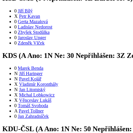
0
Jiří Bílý
X
Petr Kavan
0
Gerta Mazalová
0
Ladislav Nedorost
0
Zbyšek Stodůlka
0
Jaroslav Unger
0
Zdeněk Vlček
KDS (
A
Ano:
1
N
Ne:
3
0
Nepřihlášen:
3
Z
Zd
0
Marek Benda
N
Jiří Haringer
N
Pavel Kolář
X
Vladimír Koronthály
N
Jan Litomiský
X
Michal Lobkowicz
X
Věnceslav Lukáš
0
Tomáš Svoboda
A
Pavel Tollner
0
Jan Zahradníček
KDU-ČSL (
A
Ano:
1
N
Ne:
5
0
Nepřihlášen