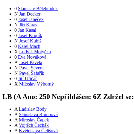
0
Stanislav Bělehrádek
N
Jan Decker
0
Josef Janeček
N
Jiří Karas
0
Jan Kasal
0
Josef Krupík
N
Josef Kubiš
0
Karel Mach
X
Ludvík Motyčka
0
Eva Nováková
A
Josef Pavela
N
Pavel Severa
N
Pavel Šafařík
0
Jiří Uřičář
X
Miloslav Výborný
LB (
A
Ano:
25
0
Nepřihlášen:
6
Z
Zdržel se
A
Ladislav Body
A
Stanislava Bumbová
A
Miroslav Čapek
A
Vojtěch Čechák
A
Květoslava Čelišová