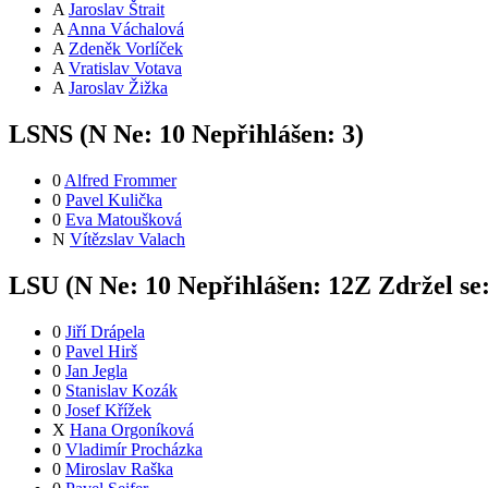
A
Jaroslav Štrait
A
Anna Váchalová
A
Zdeněk Vorlíček
A
Vratislav Votava
A
Jaroslav Žižka
LSNS (
N
Ne:
1
0
Nepřihlášen:
3
)
0
Alfred Frommer
0
Pavel Kulička
0
Eva Matoušková
N
Vítězslav Valach
LSU (
N
Ne:
1
0
Nepřihlášen:
12
Z
Zdržel se
0
Jiří Drápela
0
Pavel Hirš
0
Jan Jegla
0
Stanislav Kozák
0
Josef Křížek
X
Hana Orgoníková
0
Vladimír Procházka
0
Miroslav Raška