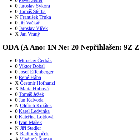
0
Pavel Seifer
0
Jaroslav Sýkora
0
Tomáš Štěrba
N
František Trnka
0
Jiří Vačkář
0
Jaroslav Vlček
X
Jan Vraný
ODA (
A
Ano:
1
N
Ne:
2
0
Nepřihlášen:
9
Z
Zd
0
Miroslav Čerbák
0
Viktor Dobal
0
Josef Effenberger
0
René Hába
X
Čestmír Hofhanzl
X
Marta Hubová
0
Tomáš Ježek
0
Jan Kalvoda
N
Oldřich Kužílek
0
Karel Ledvinka
0
Kateřina Lojdová
0
Ivan Mašek
N
Jiří Stadler
X
Radim Špaček
A
Vladimír Šuman