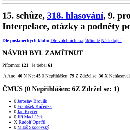
15. schůze,
318. hlasování
, 9. pr
Interpelace, otázky a podněty p
Dle poslaneckých klubů
Dle volebních krajů
Minulé
Následující
NÁVRH BYL ZAMÍTNUT
Přítomno:
121
|
Je třeba:
61
A
Ano:
40
N
Ne:
45
0
Nepřihlášen:
79
Z
Zdržel se:
36
X
Nehlasoval
ČMUS (
0
Nepřihlášen:
6
Z
Zdržel se:
1
)
0
Jaroslav Broulík
0
František Kačenka
0
Jan Kryčer
0
Jiří Macháček
X
Rudolf Opatřil
0
Miloš Skočovský