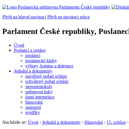
Přejít na hlavní navigaci
Přejít na navigaci sekce
Parlament České republiky, Poslane
Úvod
Poslanci a orgány
poslanci
poslanecké kluby
výbory, komise a delegace
Jednání a dokumenty
navržený pořad schůze
schválený pořad schůze
stenoprotokoly
sněmovní tisky
ústní interpelace
hlasování
usnesení
rejstříky
Nacházíte se:
Úvod
›
Jednání a dokumenty
›
Hlasování
›
15. schůze
›