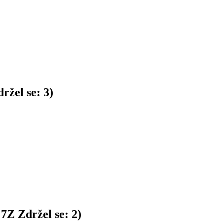
ržel se:
3
)
:
7
Z
Zdržel se:
2
)