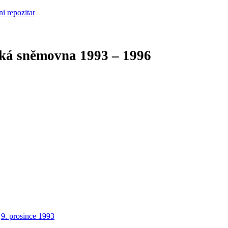
cká sněmovna
1993 – 1996
9. prosince 1993