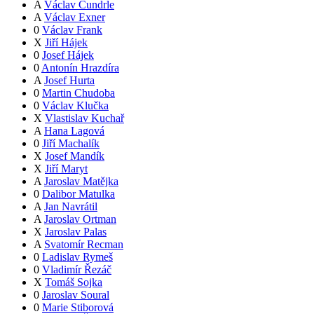
A
Václav Čundrle
A
Václav Exner
0
Václav Frank
X
Jiří Hájek
0
Josef Hájek
0
Antonín Hrazdíra
A
Josef Hurta
0
Martin Chudoba
0
Václav Klučka
X
Vlastislav Kuchař
A
Hana Lagová
0
Jiří Machalík
X
Josef Mandík
X
Jiří Maryt
A
Jaroslav Matějka
0
Dalibor Matulka
A
Jan Navrátil
A
Jaroslav Ortman
X
Jaroslav Palas
A
Svatomír Recman
0
Ladislav Rymeš
0
Vladimír Řezáč
X
Tomáš Sojka
0
Jaroslav Soural
0
Marie Stiborová