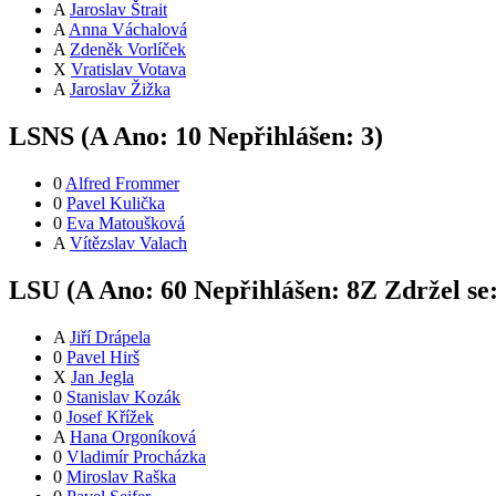
A
Jaroslav Štrait
A
Anna Váchalová
A
Zdeněk Vorlíček
X
Vratislav Votava
A
Jaroslav Žižka
LSNS (
A
Ano:
1
0
Nepřihlášen:
3
)
0
Alfred Frommer
0
Pavel Kulička
0
Eva Matoušková
A
Vítězslav Valach
LSU (
A
Ano:
6
0
Nepřihlášen:
8
Z
Zdržel se
A
Jiří Drápela
0
Pavel Hirš
X
Jan Jegla
0
Stanislav Kozák
0
Josef Křížek
A
Hana Orgoníková
0
Vladimír Procházka
0
Miroslav Raška