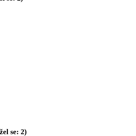
el se:
2
)