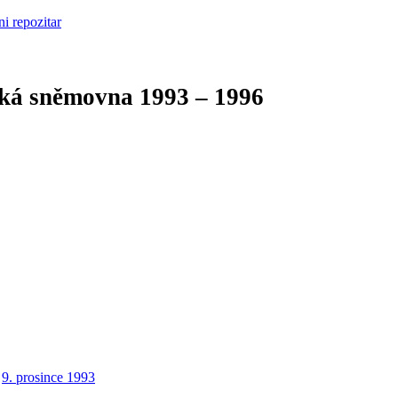
cká sněmovna
1993 – 1996
9. prosince 1993