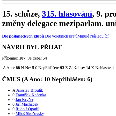
15. schůze,
315. hlasování
, 9. pr
změny delegace meziparlam. un
Dle poslaneckých klubů
Dle volebních krajů
Minulé
Následující
NÁVRH BYL PŘIJAT
Přítomno:
107
|
Je třeba:
54
A
Ano:
88
N
Ne:
5
0
Nepřihlášen:
93
Z
Zdržel se:
14
X
Nehlasoval
ČMUS (
A
Ano:
1
0
Nepřihlášen:
6
)
A
Jaroslav Broulík
0
František Kačenka
0
Jan Kryčer
0
Jiří Macháček
0
Rudolf Opatřil
0
Miloš Skočovský