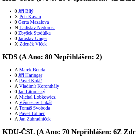
0
Jiří Bílý
X
Petr Kavan
0
Gerta Mazalová
N
Ladislav Nedorost
0
Zbyšek Stodůlka
0
Jaroslav Unger
X
Zdeněk Vlček
KDS (
A
Ano:
8
0
Nepřihlášen:
2
)
A
Marek Benda
0
Jiří Haringer
A
Pavel Kolář
A
Vladimír Koronthály
0
Jan Litomiský
A
Michal Lobkowicz
A
Věnceslav Lukáš
A
Tomáš Svoboda
A
Pavel Tollner
A
Jan Zahradníček
KDU-ČSL (
A
Ano:
7
0
Nepřihlášen:
6
Z
Zdrž