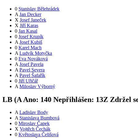
0
Stanislav Bělehrádek
A
Jan Decker
X
Josef Janeček
X
Jiří Karas
0
Jan Kasal
0
Josef Krupík
A
Josef Kubiš
0
Karel Mach
A
Ludvík Motyčka
0
Eva Nováková
A
Josef Pavela
A
Pavel Severa
A
Pavel Šafařík
0
Jiří Uřičář
A
Miloslav Výborný
LB (
A
Ano:
14
0
Nepřihlášen:
13
Z
Zdržel s
A
Ladislav Body
A
Stanislava Bumbová
0
Miroslav Čapek
X
Vojtěch Čechák
0
Květoslava Čelišová