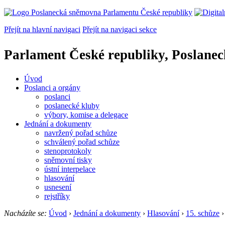
Přejít na hlavní navigaci
Přejít na navigaci sekce
Parlament České republiky, Poslane
Úvod
Poslanci a orgány
poslanci
poslanecké kluby
výbory, komise a delegace
Jednání a dokumenty
navržený pořad schůze
schválený pořad schůze
stenoprotokoly
sněmovní tisky
ústní interpelace
hlasování
usnesení
rejstříky
Nacházíte se:
Úvod
›
Jednání a dokumenty
›
Hlasování
›
15. schůze
›