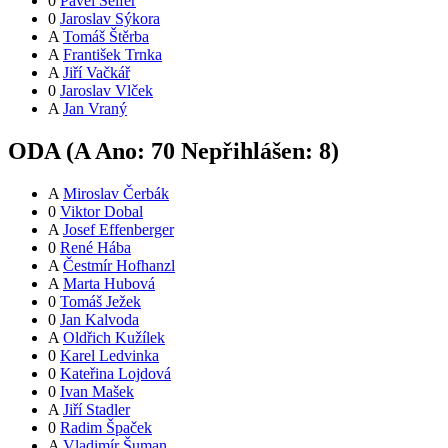
0
Pavel Seifer
0
Jaroslav Sýkora
A
Tomáš Štěrba
A
František Trnka
A
Jiří Vačkář
0
Jaroslav Vlček
A
Jan Vraný
ODA (
A
Ano:
7
0
Nepřihlášen:
8
)
A
Miroslav Čerbák
0
Viktor Dobal
A
Josef Effenberger
0
René Hába
A
Čestmír Hofhanzl
A
Marta Hubová
0
Tomáš Ježek
0
Jan Kalvoda
A
Oldřich Kužílek
0
Karel Ledvinka
0
Kateřina Lojdová
0
Ivan Mašek
A
Jiří Stadler
0
Radim Špaček
A
Vladimír Šuman