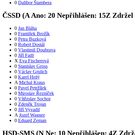
0
Dalibor Štambera
ČSSD (
A
Ano:
2
0
Nepřihlášen:
15
Z
Zdržel 
0
Jan Bláha
0
František Brožík
0
Petra Buzková
0
Robert Dostál
0
Vlastimil Doubrava
0
Jiří Faifr
X
Eva Fischerová
0
Stanislav Gross
0
Václav Grulich
0
Karel Hrdý
A
Michal Kraus
0
Pavel Petržílek
0
Miroslav Řezníček
0
Vítězslav Sochor
0
Zdeněk Trojan
0
Jiří Vyvadil
A
Jozef Wagner
0
Eduard Zeman
HSD-SMS (
N
Ne:
1
0
Nepřihlášen:
4
Z
Zdrže