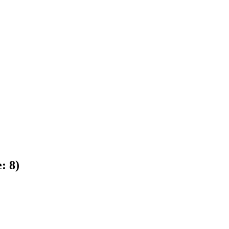
e:
8
)