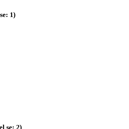
se:
1
)
l se:
2
)